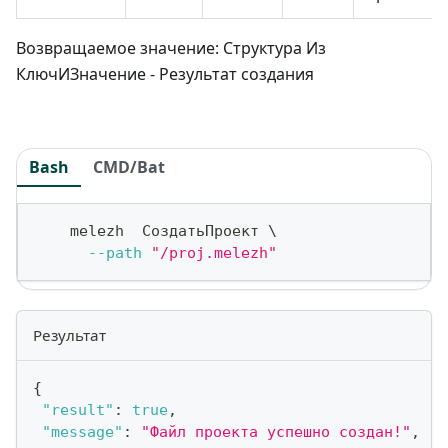
Возвращаемое значение: Структура Из
КлючИЗначение - Результат создания
Bash
CMD/Bat
    melezh  СоздатьПроект 
\
--path
"/proj.melezh"
Результат
{
"result"
:
true
,
"message"
:
"Файл проекта успешно создан!"
,