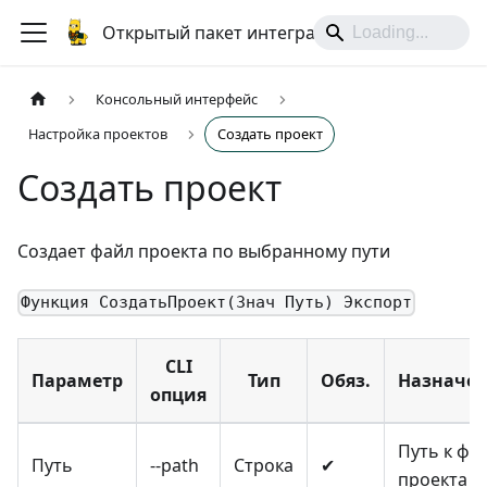
Открытый пакет интеграций
Консольный интерфейс
Настройка проектов
Создать проект
Создать проект
Создает файл проекта по выбранному пути
Функция СоздатьПроект(Знач Путь) Экспорт
CLI
Параметр
Тип
Обяз.
Назначе
опция
Путь к фа
Путь
--path
Строка
✔
проекта