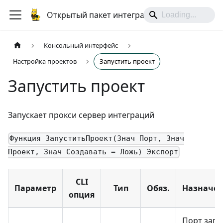
Открытый пакет интеграций
Консольный интерфейс
Настройка проектов
Запустить проект
Запустить проект
Запускает прокси сервер интеграций
Функция ЗапуститьПроект(Знач Порт, Знач
Проект, Знач Создавать = Ложь) Экспорт
CLI
Параметр
Тип
Обяз.
Назначе
опция
Порт запу