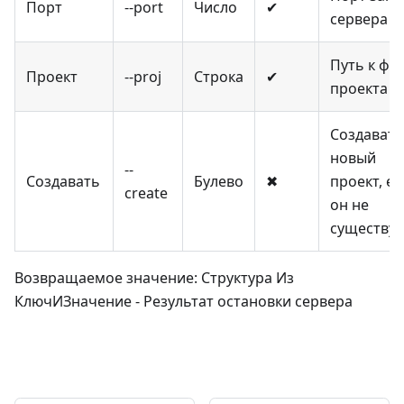
Порт
--port
Число
✔
сервера
Путь к фа
Проект
--proj
Строка
✔
проекта
Создавать
новый
--
Создавать
Булево
✖
проект, ес
create
он не
существуе
Возвращаемое значение: Структура Из
КлючИЗначение - Результат остановки сервера