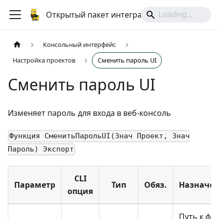
Открытый пакет интеграций
Консольный интерфейс
Настройка проектов
Сменить пароль UI
Сменить пароль UI
Изменяет пароль для входа в веб-консоль
Функция СменитьПарольUI(Знач Проект, Знач
Пароль) Экспорт
CLI
Параметр
Тип
Обяз.
Назначе
опция
Путь к фа