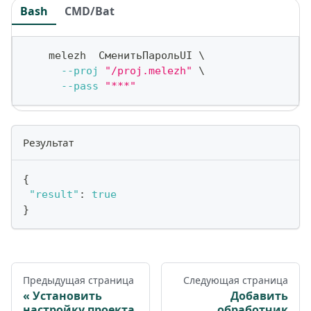
Bash
CMD/Bat
    melezh  СменитьПарольUI 
\
--proj
"/proj.melezh"
\
--pass
"***"
Результат
{
"result"
:
true
}
Предыдущая страница
Следующая страница
Установить
Добавить
настройку проекта
обработчик