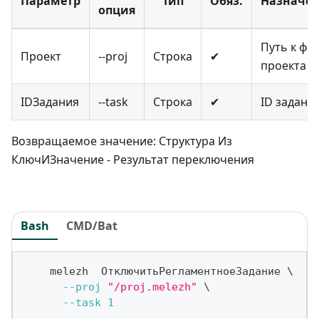
Параметр
Тип
Обяз.
Назначе
опция
Путь к фа
Проект
--proj
Строка
✔
проекта
IDЗадания
--task
Строка
✔
ID задани
Возвращаемое значение: Структура Из
КлючИЗначение - Результат переключения
Bash
CMD/Bat
    melezh  ОтключитьРегламентноеЗадание 
\
--proj
"/proj.melezh"
\
--task
1