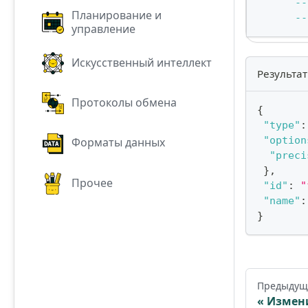
--
Планирование и
--
управление
Искусственный интеллект
Результат
Протоколы обмена
{
"type"
:
"option
Форматы данных
"preci
}
,
Прочее
"id"
:
"
"name"
:
}
Предыдущ
Измен