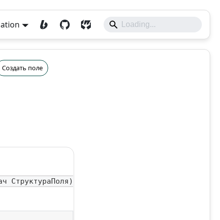
lation
Создать поле
ач СтруктураПоля)