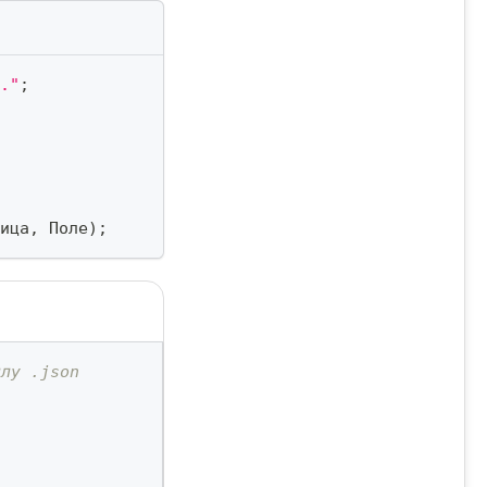
."
;
ица
,
 Поле
)
;
йлу .json