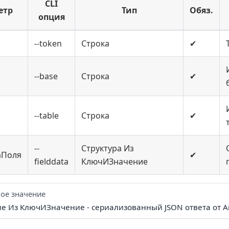
CLI
етр
Тип
Обяз.
опция
--token
Строка
✔
--base
Строка
✔
--table
Строка
✔
--
Структура Из
аПоля
✔
fielddata
КлючИЗначение
ое значение
ие Из КлючИЗначение - сериализованный JSON ответа от Ai