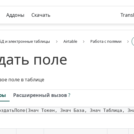
Аддоны
Скачать
Trans
БД и электронные таблицы
Airtable
Работа с полями
дать поле
вое поле в таблице
ры
Расширенный вызов
?
оздатьПоле(Знач Токен, Знач База, Знач Таблица, Зн