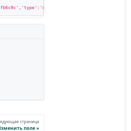
afb6c0c','type':'number','options':{'precision':'0
едующая страница
зменить поле