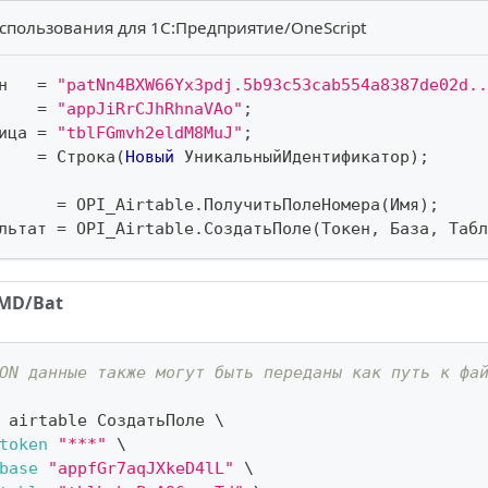
спользования для 1С:Предприятие/OneScript
н   
=
"patNn4BXW66Yx3pdj.5b93c53cab554a8387de02d..
    
=
"appJiRrCJhRhnaVAo"
;
ица 
=
"tblFGmvh2eldM8MuJ"
;
    
=
 Строка
(
Новый
 УникальныйИдентификатор
)
;
      
=
 OPI_Airtable
.
ПолучитьПолеНомера
(
Имя
)
;
льтат 
=
 OPI_Airtable
.
СоздатьПоле
(
Токен
,
 База
,
 Табл
MD/Bat
ON данные также могут быть переданы как путь к фа
 airtable СоздатьПоле 
\
token
"***"
\
base
"appfGr7aqJXkeD4lL"
\