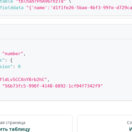
table
"tblhahrPnA96rnzTd"
\
fielddata
"{'name':'d1f1fe26-5bae-4bf3-99fe-d729c
"number"
,
s"
:
{
sion"
:
0
fldLv5CCXnY8rb2hC"
,
"56b73fc5-990f-4148-8892-1cf04f7342f9"
ая страница
Сл
ить таблицу
И