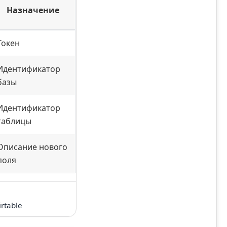
Назначение
Токен
Идентификатор
базы
Идентификатор
таблицы
Описание нового
поля
rtable