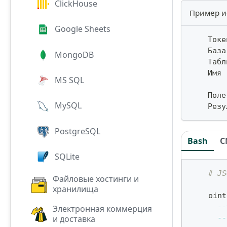
ClickHouse
Пример и
Google Sheets
    Токе
    База
MongoDB
    Табл
    Имя 
MS SQL
    Поле
MySQL
    Резу
PostgreSQL
Bash
C
SQLite
# JS
Файловые хостинги и
хранилища
    oint
--
Электронная коммерция
и доставка
--