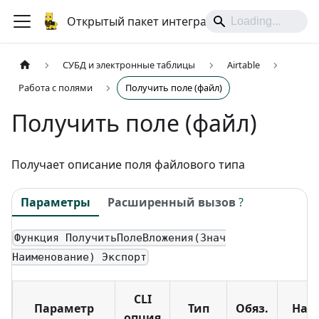
Открытый пакет интеграций
СУБД и электронные таблицы
Airtable
Работа с полями
Получить поле (файл)
Получить поле (файл)
Получает описание поля файлового типа
Параметры
Расширенный вызов
?
Функция ПолучитьПолеВложения(Знач
Наименование) Экспорт
CLI
Параметр
Тип
Обяз.
Наз
опция