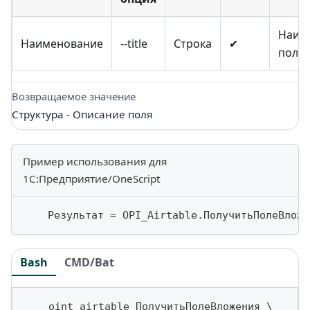
Наим
Наименование
--title
Строка
✔
поля
Возвращаемое значение
Структура - Описание поля
Пример использования для
1С:Предприятие/OneScript
    Результат 
=
 OPI_Airtable
.
ПолучитьПолеВложе
Bash
CMD/Bat
    oint airtable ПолучитьПолеВложения 
\