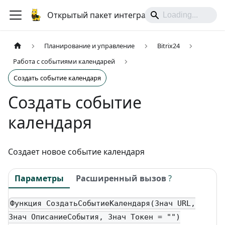
Открытый пакет интеграций
Планирование и управление
Bitrix24
Работа с событиями календарей
Создать событие календаря
Создать событие
календаря
Создает новое событие календаря
Параметры
Расширенный вызов
?
Функция СоздатьСобытиеКалендаря(Знач URL,
Знач ОписаниеСобытия, Знач Токен = "")