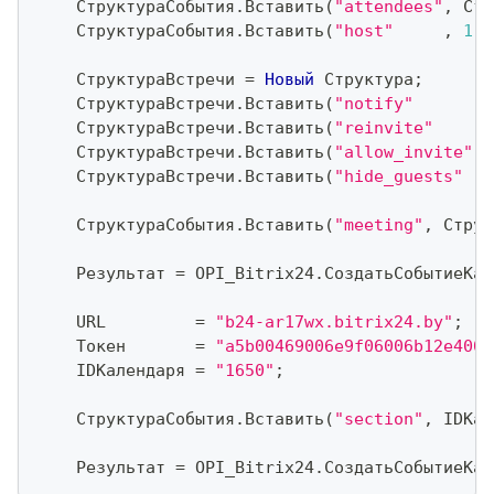
    СтруктураСобытия
.
Вставить
(
"attendees"
,
 Стр
    СтруктураСобытия
.
Вставить
(
"host"
,
1
)
;
    СтруктураВстречи 
=
Новый
 Структура
;
    СтруктураВстречи
.
Вставить
(
"notify"
,
    СтруктураВстречи
.
Вставить
(
"reinvite"
,
    СтруктураВстречи
.
Вставить
(
"allow_invite"
,
    СтруктураВстречи
.
Вставить
(
"hide_guests"
,
    СтруктураСобытия
.
Вставить
(
"meeting"
,
 Струк
    Результат 
=
 OPI_Bitrix24
.
СоздатьСобытиеКал
    URL         
=
"b24-ar17wx.bitrix24.by"
;
    Токен       
=
"a5b00469006e9f06006b12e4000
    IDКалендаря 
=
"1650"
;
    СтруктураСобытия
.
Вставить
(
"section"
,
 IDКал
    Результат 
=
 OPI_Bitrix24
.
СоздатьСобытиеКал