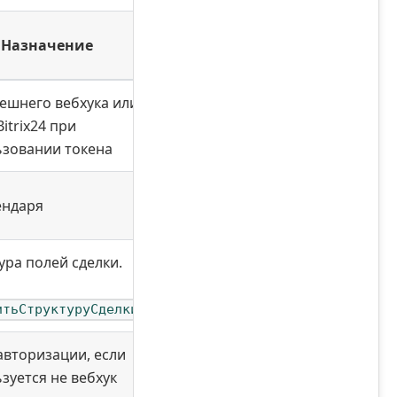
Назначение
ешнего вебхука или
Bitrix24 при
ьзовании токена
ендаря
ура полей сделки.
итьСтруктуруСделки
авторизации, если
зуется не вебхук