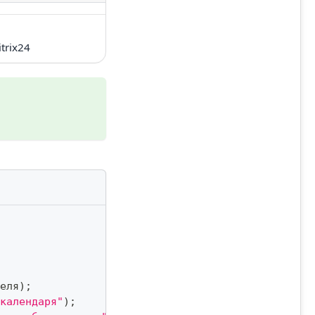
trix24
еля
)
;
календаря"
)
;