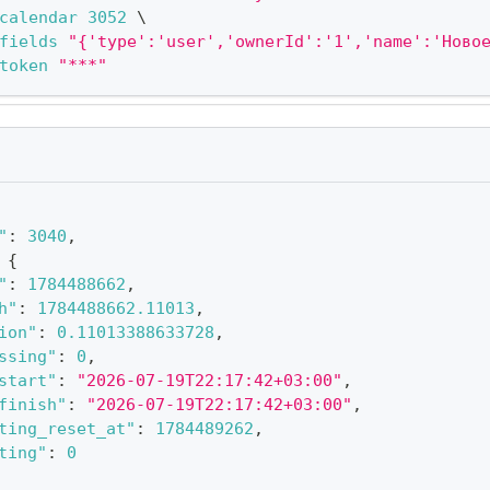
calendar
3052
\
fields
"{'type':'user','ownerId':'1','name':'Ново
token
"***"
"
:
3040
,
{
"
:
1784488662
,
h"
:
1784488662.11013
,
ion"
:
0.11013388633728
,
ssing"
:
0
,
start"
:
"2026-07-19T22:17:42+03:00"
,
finish"
:
"2026-07-19T22:17:42+03:00"
,
ting_reset_at"
:
1784489262
,
ting"
:
0