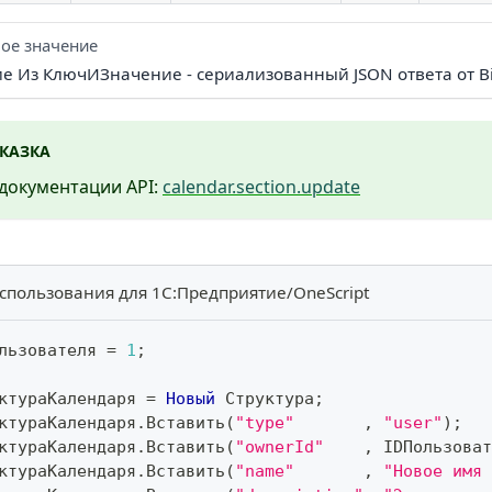
ое значение
ие Из КлючИЗначение - сериализованный JSON ответа от Bi
КАЗКА
документации API:
calendar.section.update
спользования для 1С:Предприятие/OneScript
льзователя 
=
1
;
ктураКалендаря 
=
Новый
 Структура
;
ктураКалендаря
.
Вставить
(
"type"
,
"user"
)
;
ктураКалендаря
.
Вставить
(
"ownerId"
,
 IDПользоват
ктураКалендаря
.
Вставить
(
"name"
,
"Новое имя 