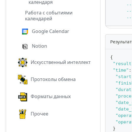
календаря
--
--
Работа с событиями
--
календарей
Google Calendar
Результат
Notion
{
Искусственный интеллект
"result
"time"
:
"start
Протоколы обмена
"finis
"durat
Форматы данных
"proce
"date_
"date_
Прочее
"opera
"opera
}