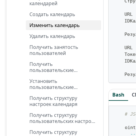
    Стру
календарей
Создать календарь
    URL 
    IDКа
Изменить календарь
    Резу
Удалить календарь
Получить занятость
    URL 
пользователей
    Токе
    IDКа
Получить
пользовательские
    Резу
настройки календаря
Установить
пользовательские
настройки календаря
Bash
C
Получить структуру
настроек календаря
# JS
Получить структуру
пользовательских настроек
календаря
    oint
Получить структуру
--