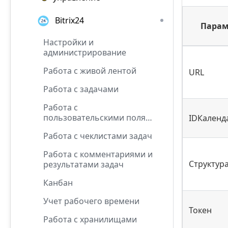
Bitrix24
Парам
Настройки и
администрирование
Работа с живой лентой
URL
Работа с задачами
Работа с
пользовательскими полями
IDКаленд
задач
Работа с чеклистами задач
Работа с комментариями и
Структур
результатами задач
Канбан
Учет рабочего времени
Токен
Работа с хранилищами