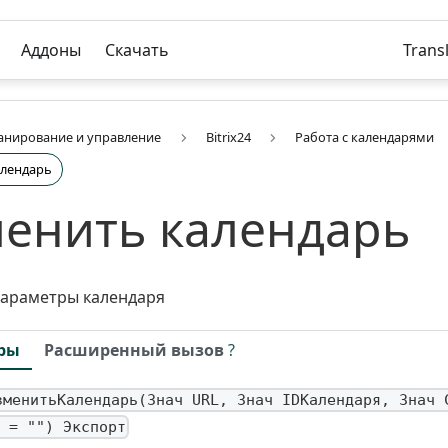
Аддоны
Скачать
Trans
анирование и управление
Bitrix24
Работа с календарями
алендарь
енить календарь
параметры календаря
ры
Расширенный вызов
?
зменитьКалендарь(Знач URL, Знач IDКалендаря, Знач 
 = "") Экспорт