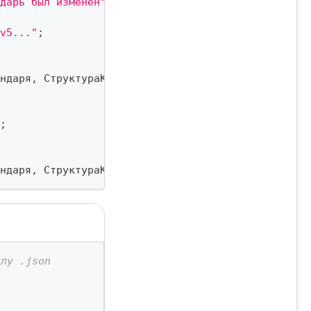
дарь был изменен"
)
;
v5..."
;
ндаря
,
 СтруктураКалендаря
)
;
;
ндаря
,
 СтруктураКалендаря
,
 Токен
)
;
йлу .json