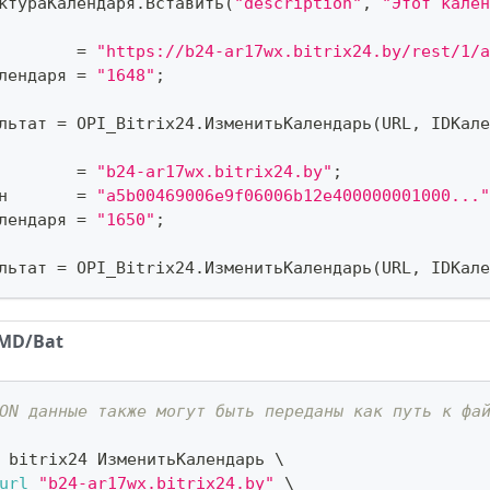
ктураКалендаря
.
Вставить
(
"description"
,
"Этот кален
        
=
"https://b24-ar17wx.bitrix24.by/rest/1/a
лендаря 
=
"1648"
;
льтат 
=
 OPI_Bitrix24
.
ИзменитьКалендарь
(
URL
,
 IDКале
        
=
"b24-ar17wx.bitrix24.by"
;
н       
=
"a5b00469006e9f06006b12e400000001000..."
лендаря 
=
"1650"
;
льтат 
=
 OPI_Bitrix24
.
ИзменитьКалендарь
(
URL
,
 IDКале
MD/Bat
ON данные также могут быть переданы как путь к фа
 bitrix24 ИзменитьКалендарь 
\
url
"b24-ar17wx.bitrix24.by"
\