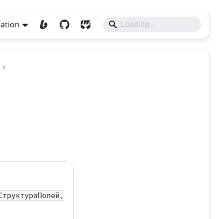
lation
СтруктураПолей,