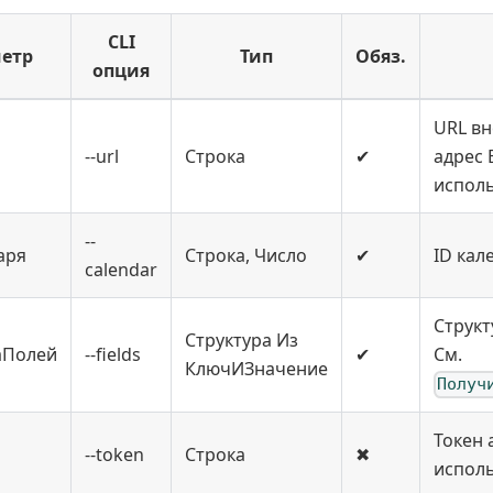
CLI
етр
Тип
Обяз.
опция
URL вн
--url
Строка
✔
адрес 
испол
--
аря
Строка, Число
✔
ID кал
calendar
Структ
Структура Из
аПолей
--fields
✔
См.
КлючИЗначение
Получ
Токен 
--token
Строка
✖
исполь