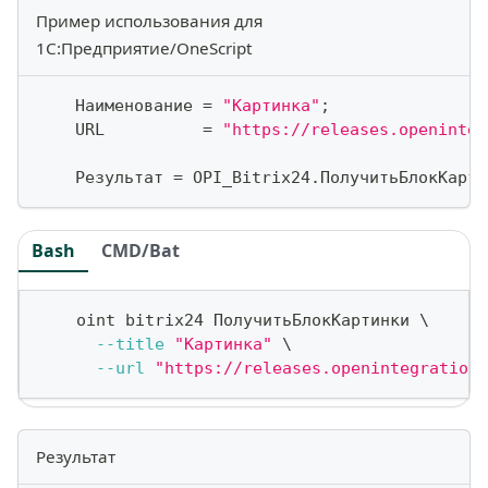
Пример использования для
1С:Предприятие/OneScript
    Наименование 
=
"Картинка"
;
    URL          
=
"https://releases.openinteg
    Результат 
=
 OPI_Bitrix24
.
ПолучитьБлокКарти
Bash
CMD/Bat
    oint bitrix24 ПолучитьБлокКартинки 
\
--title
"Картинка"
\
--url
"https://releases.openintegrations
Результат