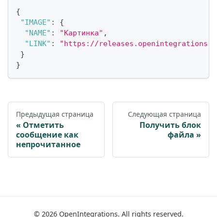
{
"IMAGE"
:
{
"NAME"
:
"Картинка"
,
"LINK"
:
"https://releases.openintegrations.d
}
}
Предыдущая страница
Следующая страница
Отметить
Получить блок
сообщение как
файла
непрочитанное
©
2026
OpenIntegrations. All rights reserved.