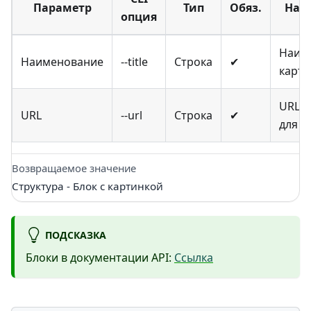
Параметр
Тип
Обяз.
Наз
опция
Наим
Наименование
--title
Строка
✔
карти
URL к
URL
--url
Строка
✔
для о
Возвращаемое значение
Структура - Блок с картинкой
ПОДСКАЗКА
Блоки в документации API:
Ссылка