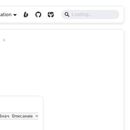
lation
Знач Описание =