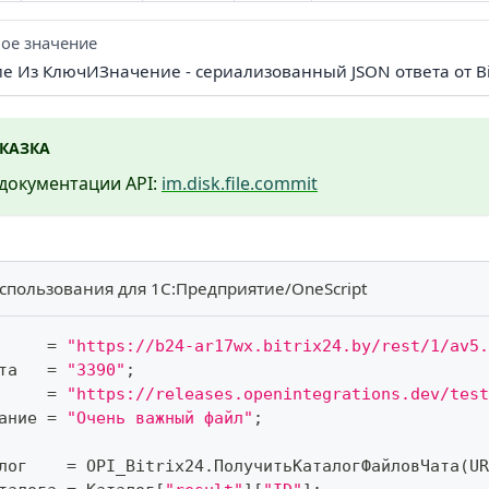
ое значение
ие Из КлючИЗначение - сериализованный JSON ответа от Bi
КАЗКА
документации API:
im.disk.file.commit
спользования для 1С:Предприятие/OneScript
     
=
"https://b24-ar17wx.bitrix24.by/rest/1/av5.
та   
=
"3390"
;
     
=
"https://releases.openintegrations.dev/test
ание 
=
"Очень важный файл"
;
лог    
=
 OPI_Bitrix24
.
ПолучитьКаталогФайловЧата
(
UR