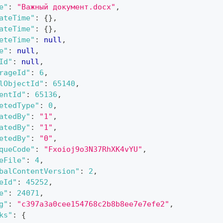
e"
:
"Важный документ.docx"
,
ateTime"
:
{
}
,
ateTime"
:
{
}
,
eteTime"
:
null
,
e"
:
null
,
Id"
:
null
,
rageId"
:
6
,
lObjectId"
:
65140
,
entId"
:
65136
,
etedType"
:
0
,
atedBy"
:
"1"
,
atedBy"
:
"1"
,
etedBy"
:
"0"
,
queCode"
:
"Fxoioj9o3N37RhXK4vYU"
,
eFile"
:
4
,
balContentVersion"
:
2
,
eId"
:
45252
,
e"
:
24071
,
g"
:
"c397a3a0cee154768c2b8b8ee7e7efe2"
,
ks"
:
{