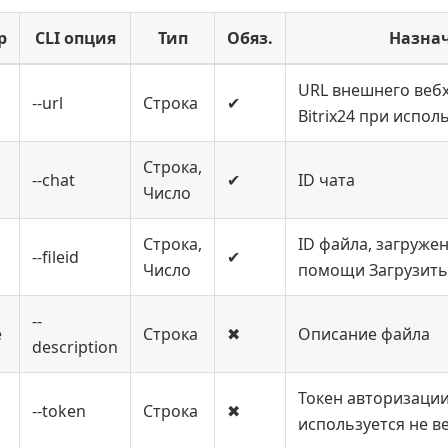
р
CLI опция
Тип
Обяз.
Назна
URL внешнего вебх
--url
Строка
✔
Bitrix24 при испо
Строка,
--chat
✔
ID чата
Число
Строка,
ID файла, загруже
--fileid
✔
Число
помощи Загрузит
--
е
Строка
✖
Описание файла
description
Токен авторизации
--token
Строка
✖
используется не в