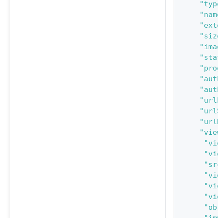
"typ
"nam
"ext
"siz
"ima
"sta
"pro
"aut
"aut
"url
"url
"url
"vie
"vi
"vi
"sr
"vi
"vi
"vi
"ob