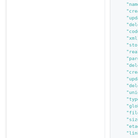
"nam
"cre
"upd
"del
"cod
"xml
"sto
"rea
"par
"del
"cre
"upd
"del
"uni
"typ
"glo
"fil
"siz
"eta
"lin