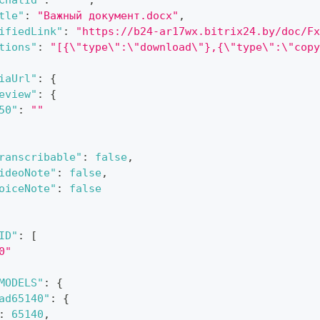
ChatId"
:
"***"
,
tle"
:
"Важный документ.docx"
,
ifiedLink"
:
"https://b24-ar17wx.bitrix24.by/doc/Fx
tions"
:
"[{\"type\":\"download\"},{\"type\":\"copy
iaUrl"
:
{
eview"
:
{
50"
:
""
ranscribable"
:
false
,
ideoNote"
:
false
,
oiceNote"
:
false
ID"
:
[
0"
MODELS"
:
{
ad65140"
:
{
:
65140
,