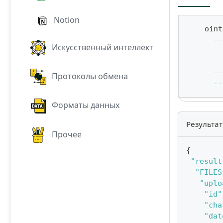
Notion
    oint
--
Искусственный интеллект
--
--
--
Протоколы обмена
--
Форматы данных
Результат
Прочее
{
"result
"FILES
"uplo
"id"
"cha
"dat