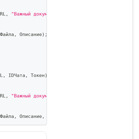
RL
,
"Важный документ.docx"
,
 Файл
,
 IDКаталога
)
;
Файла
,
 Описание
)
;
L
,
 IDЧата
,
 Токен
)
;
RL
,
"Важный документ.docx"
,
 Файл
,
 IDКаталога
,
 Ток
Файла
,
 Описание
,
 Токен
)
;