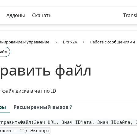
Аддоны
Скачать
Trans
анирование и управление
Bitrix24
Работа с сообщениями
файл
равить файл
 файл диска в чат по ID
ры
Расширенный вызов
?
тправитьФайл(Знач URL, Знач IDЧата, Знач IDФайла, 
окен = "") Экспорт