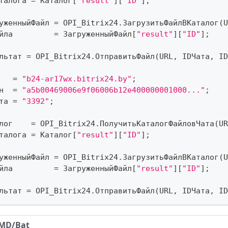
талога 
=
 Каталог
[
"result"
]
[
"ID"
]
;
уженныйФайл 
=
 OPI_Bitrix24
.
ЗагрузитьФайлВКаталог
(
U
йла         
=
 ЗагруженныйФайл
[
"result"
]
[
"ID"
]
;
льтат 
=
 OPI_Bitrix24
.
ОтправитьФайл
(
URL
,
 IDЧата
,
 ID
   
=
"b24-ar17wx.bitrix24.by"
;
н  
=
"a5b00469006e9f06006b12e400000001000..."
;
та 
=
"3392"
;
лог    
=
 OPI_Bitrix24
.
ПолучитьКаталогФайловЧата
(
UR
талога 
=
 Каталог
[
"result"
]
[
"ID"
]
;
уженныйФайл 
=
 OPI_Bitrix24
.
ЗагрузитьФайлВКаталог
(
U
йла         
=
 ЗагруженныйФайл
[
"result"
]
[
"ID"
]
;
льтат 
=
 OPI_Bitrix24
.
ОтправитьФайл
(
URL
,
 IDЧата
,
 ID
MD/Bat