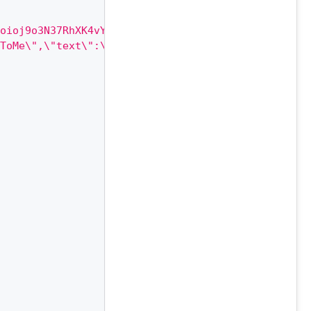
oioj9o3N37RhXK4vYU"
,
ToMe\",\"text\":\"Сохранить на Диск\",\"action\":