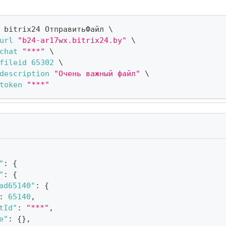
 bitrix24 ОтправитьФайл 
\
url
"b24-ar17wx.bitrix24.by"
\
chat
"***"
\
fileid
65302
\
description
"Очень важный файл"
\
token
"***"
"
:
{
"
:
{
ad65140"
:
{
:
65140
,
tId"
:
"***"
,
e"
:
{
}
,