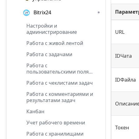
Парамет
Bitrix24
Настройки и
администрирование
URL
Работа с живой лентой
Работа с задачами
IDЧата
Работа с
пользовательскими полями
задач
IDФайла
Работа с чеклистами задач
Работа с комментариями и
результатами задач
Описани
Канбан
Учет рабочего времени
Токен
Работа с хранилищами