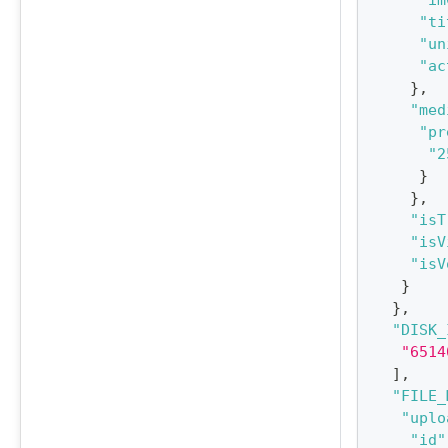
"im
"ti
"un
"ac
}
,
"med
"pr
"2
}
}
,
"isT
"isV
"isV
}
}
,
"DISK_
"6514
]
,
"FILE_
"uplo
"id"