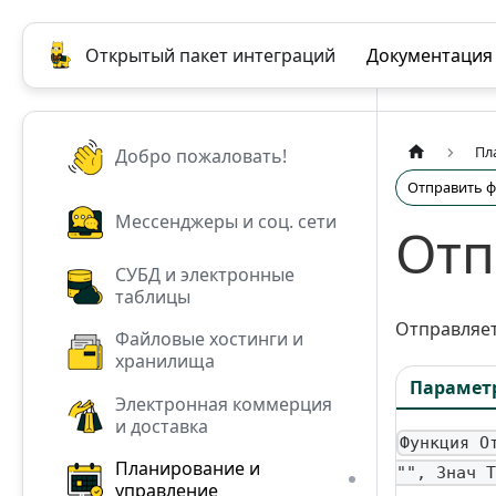
Открытый пакет интеграций
Документация
Пл
Добро пожаловать!
Отправить 
Мессенджеры и соц. сети
Отп
СУБД и электронные
таблицы
Отправляет
Файловые хостинги и
хранилища
Парамет
Электронная коммерция
и доставка
Функция О
Планирование и
"", Знач Т
управление