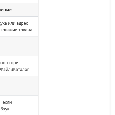
чение
ука или адрес
льзовании токена
нного при
ьФайлВКаталог
, если
ебхук