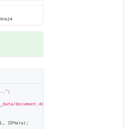
trix24
.."
;
_data/document.docx"
;
// Двоичные данные, URL или
L
,
 IDЧата
)
;