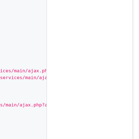
ices/main/ajax.php?action=disk.api.file.download&
services/main/ajax.php?action=disk.api.file.downl
s/main/ajax.php?action=disk.api.file.download&SIT