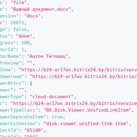
e"
:
"file"
,
e"
:
"Важный документ.docx"
,
ension"
:
"docx"
,
e"
:
24071
,
ge"
:
false
,
tus"
:
"done"
,
gress"
:
100
,
horId"
:
1
,
horName"
:
"Антон Титовец"
,
Preview"
:
""
,
Show"
:
"https://b24-ar17wx.bitrix24.by/bitrix/serv
Download"
:
"https://b24-ar17wx.bitrix24.by/bitrix/
werAttrs"
:
{
ewer"
:
""
,
ewerType"
:
"cloud-document"
,
c"
:
"https://b24-ar17wx.bitrix24.by/bitrix/service
ewerTypeClass"
:
"BX.Disk.Viewer.UnifiedLinkItem"
,
ewerSeparateItem"
:
true
,
ewerExtension"
:
"disk.viewer.unified-link-item"
,
jectId"
:
"65140"
,