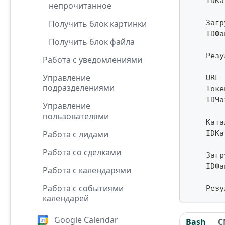
    IDКа
непрочитанное
    Загр
Получить блок картинки
    IDФа
Получить блок файла
    Резу
Работа с уведомлениями
Управление
    URL 
подразделениями
    Токе
    IDЧа
Управление
пользователями
    Ката
    IDКа
Работа с лидами
Работа со сделками
    Загр
    IDФа
Работа с календарями
Работа с событиями
    Резу
календарей
Google Calendar
Bash
C