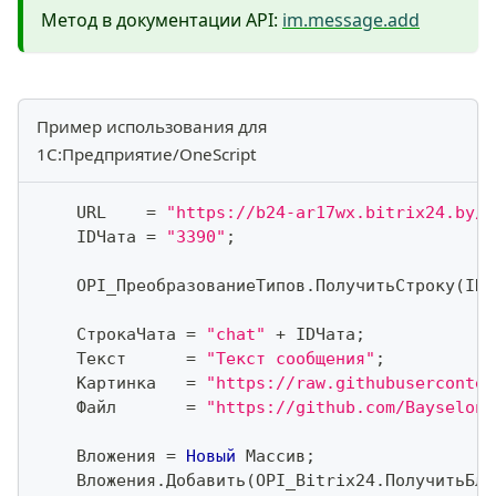
Метод в документации API:
im.message.add
Пример использования для
1С:Предприятие/OneScript
    URL    
=
"https://b24-ar17wx.bitrix24.by/r
    IDЧата 
=
"3390"
;
    OPI_ПреобразованиеТипов
.
ПолучитьСтроку
(
IDЧ
    СтрокаЧата 
=
"chat"
+
 IDЧата
;
    Текст      
=
"Текст сообщения"
;
    Картинка   
=
"https://raw.githubuserconten
    Файл       
=
"https://github.com/Bayselona
    Вложения 
=
Новый
 Массив
;
    Вложения
.
Добавить
(
OPI_Bitrix24
.
ПолучитьБло