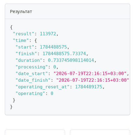
Результат
{
"result"
:
113972
,
"time"
:
{
"start"
:
1784488575
,
"finish"
:
1784488575.73374
,
"duration"
:
0.733745098114014
,
"processing"
:
0
,
"date_start"
:
"2026-07-19T22:16:15+03:00"
,
"date_finish"
:
"2026-07-19T22:16:15+03:00"
,
"operating_reset_at"
:
1784489175
,
"operating"
:
0
}
}