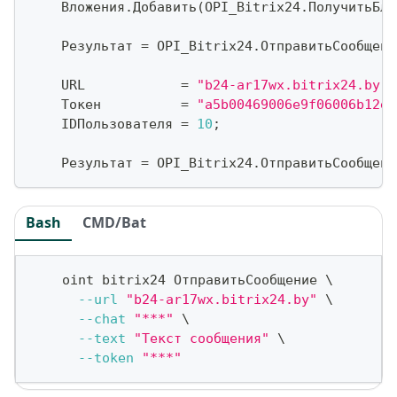
    Вложения
.
Добавить
(
OPI_Bitrix24
.
ПолучитьБло
    Результат 
=
 OPI_Bitrix24
.
ОтправитьСообщени
    URL            
=
"b24-ar17wx.bitrix24.by"
;
    Токен          
=
"a5b00469006e9f06006b12e4
    IDПользователя 
=
10
;
    Результат 
=
 OPI_Bitrix24
.
ОтправитьСообщени
Bash
CMD/Bat
    oint bitrix24 ОтправитьСообщение 
\
--url
"b24-ar17wx.bitrix24.by"
\
--chat
"***"
\
--text
"Текст сообщения"
\
--token
"***"