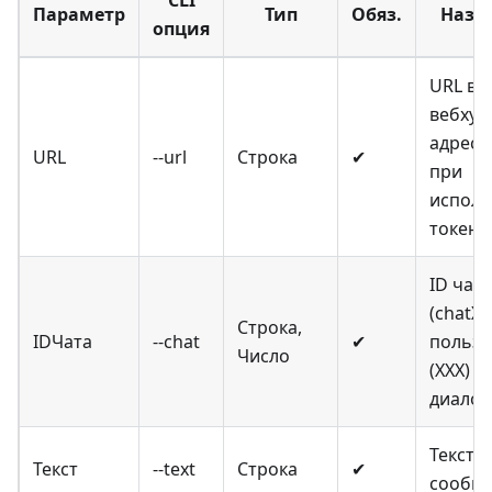
Параметр
Тип
Обяз.
Назн
опция
URL вн
вебхук
адрес B
URL
--url
Строка
✔
при
исполь
токена
ID чата
(chatXX
Строка,
IDЧата
--chat
✔
пользо
Число
(XXX) д
диалог
Текст
Текст
--text
Строка
✔
сообщ