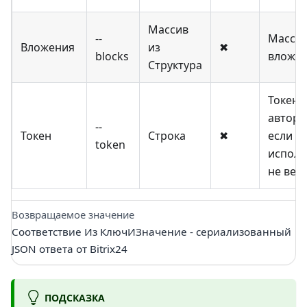
Массив
--
Массив
Вложения
из
✖
blocks
вложе
Структура
Токен
автори
--
Токен
Строка
✖
если
token
исполь
не веб
Возвращаемое значение
Соответствие Из КлючИЗначение - сериализованный
JSON ответа от Bitrix24
ПОДСКАЗКА