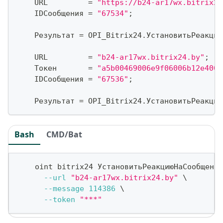
    URL         
=
"https://b24-ar17wx.bitrix24
    IDСообщения 
=
"67534"
;
    Результат 
=
 OPI_Bitrix24
.
УстановитьРеакцию
    URL         
=
"b24-ar17wx.bitrix24.by"
;
    Токен       
=
"a5b00469006e9f06006b12e4000
    IDСообщения 
=
"67536"
;
    Результат 
=
 OPI_Bitrix24
.
УстановитьРеакцию
Bash
CMD/Bat
    oint bitrix24 УстановитьРеакциюНаСообщение
--url
"b24-ar17wx.bitrix24.by"
\
--message
114386
\
--token
"***"