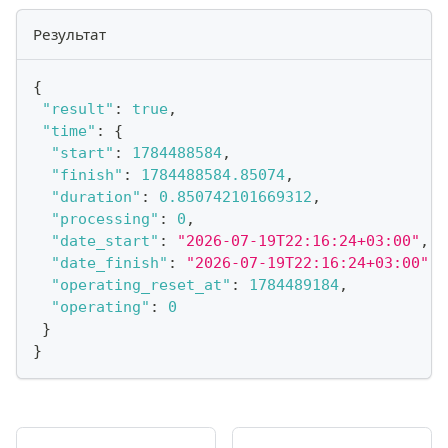
Результат
{
"result"
:
true
,
"time"
:
{
"start"
:
1784488584
,
"finish"
:
1784488584.85074
,
"duration"
:
0.850742101669312
,
"processing"
:
0
,
"date_start"
:
"2026-07-19T22:16:24+03:00"
,
"date_finish"
:
"2026-07-19T22:16:24+03:00"
,
"operating_reset_at"
:
1784489184
,
"operating"
:
0
}
}