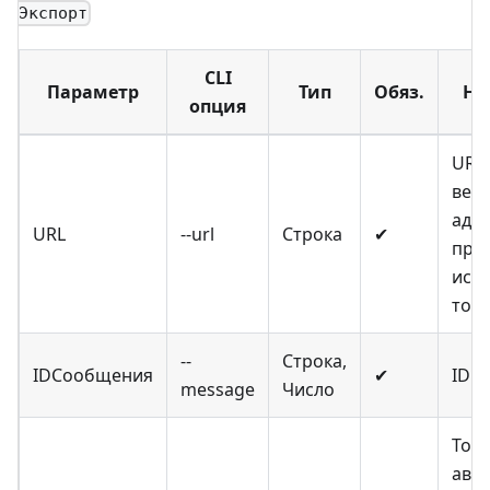
Экспорт
CLI
Параметр
Тип
Обяз.
На
опция
URL
вебх
адре
URL
--url
Строка
✔
при
исп
ток
--
Строка,
IDСообщения
✔
ID 
message
Число
Ток
авт