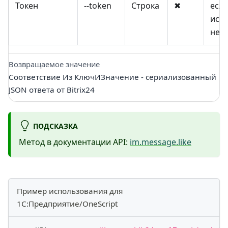
Токен
--token
Строка
✖
есл
исп
не в
Возвращаемое значение
Соответствие Из КлючИЗначение - сериализованный
JSON ответа от Bitrix24
ПОДСКАЗКА
Метод в документации API:
im.message.like
Пример использования для
1С:Предприятие/OneScript