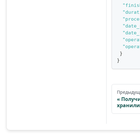
"finis
"durat
"proce
"date_
"date_
"opera
"opera
}
}
Предыдущ
Получ
хранил