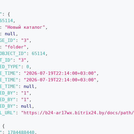
"
:
{
65114
,
:
"Новый каталог"
,
:
null
,
GE_ID"
:
"3"
,
:
"folder"
,
OBJECT_ID"
:
65114
,
T_ID"
:
"3"
,
ED_TYPE"
:
0
,
E_TIME"
:
"2026-07-19T22:14:00+03:00"
,
E_TIME"
:
"2026-07-19T22:14:00+03:00"
,
E_TIME"
:
null
,
ED_BY"
:
"1"
,
ED_BY"
:
"1"
,
ED_BY"
:
null
,
L_URL"
:
"https://b24-ar17wx.bitrix24.by/docs/path/
{
"
:
1784488440
,