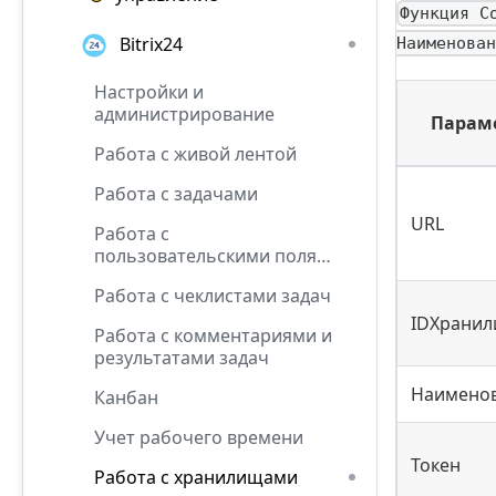
Функция С
Bitrix24
Наименован
Настройки и
администрирование
Парам
Работа с живой лентой
Работа с задачами
URL
Работа с
пользовательскими полями
задач
Работа с чеклистами задач
IDХрани
Работа с комментариями и
результатами задач
Наимено
Канбан
Учет рабочего времени
Токен
Работа с хранилищами