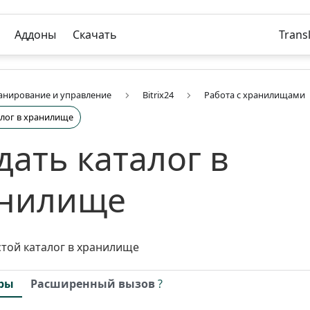
Аддоны
Скачать
Trans
анирование и управление
Bitrix24
Работа с хранилищами
алог в хранилище
дать каталог в
нилище
стой каталог в хранилище
ры
Расширенный вызов
?