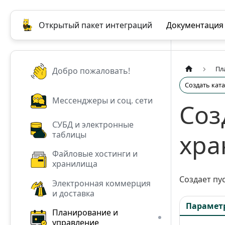
Открытый пакет интеграций
Документация
Пл
Добро пожаловать!
Создать кат
Мессенджеры и соц. сети
Соз
СУБД и электронные
хра
таблицы
Файловые хостинги и
хранилища
Создает пу
Электронная коммерция
и доставка
Парамет
Планирование и
управление