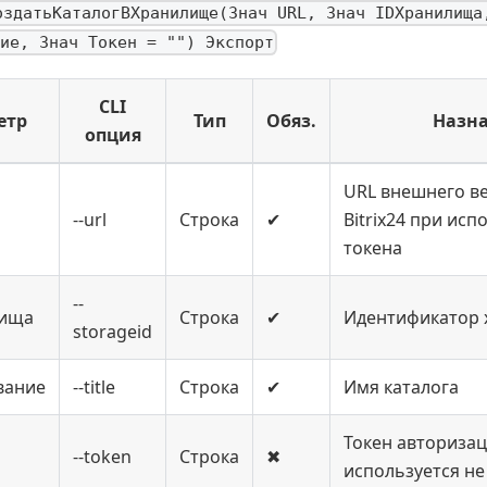
оздатьКаталогВХранилище(Знач URL, Знач IDХранилища
ие, Знач Токен = "") Экспорт
CLI
етр
Тип
Обяз.
Назн
опция
URL внешнего ве
--url
Строка
✔
Bitrix24 при ис
токена
--
лища
Строка
✔
Идентификатор
storageid
вание
--title
Строка
✔
Имя каталога
Токен авторизац
--token
Строка
✖
используется не