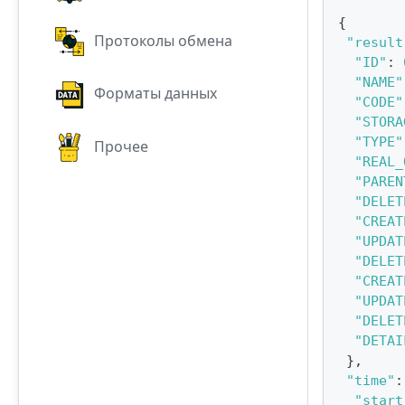
{
Протоколы обмена
"result
"ID"
:
"NAME"
Форматы данных
"CODE"
"STORA
"TYPE"
Прочее
"REAL_
"PAREN
"DELET
"CREAT
"UPDAT
"DELET
"CREAT
"UPDAT
"DELET
"DETAI
}
,
"time"
:
"start