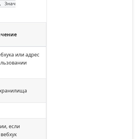
, Знач
ачение
бхука или адрес
пользовании
 хранилища
ии, если
 вебхук