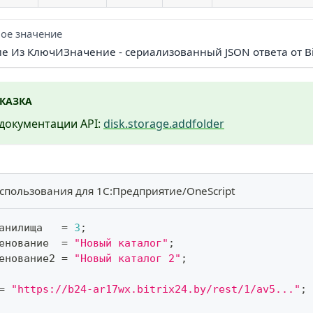
ое значение
ие Из КлючИЗначение - сериализованный JSON ответа от Bi
КАЗКА
документации API:
disk.storage.addfolder
спользования для 1С:Предприятие/OneScript
анилища   
=
3
;
енование  
=
"Новый каталог"
;
енование2 
=
"Новый каталог 2"
;
=
"https://b24-ar17wx.bitrix24.by/rest/1/av5..."
;