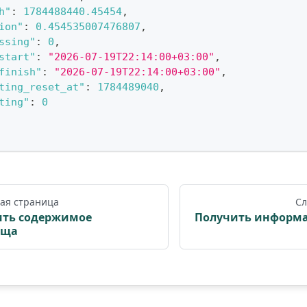
h"
:
1784488440.45454
,
ion"
:
0.454535007476807
,
ssing"
:
0
,
start"
:
"2026-07-19T22:14:00+03:00"
,
finish"
:
"2026-07-19T22:14:00+03:00"
,
ting_reset_at"
:
1784489040
,
ting"
:
0
ая страница
Сл
ить содержимое
Получить информа
ища