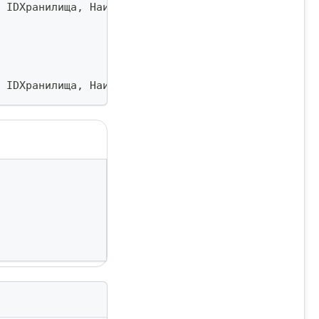
 IDХранилища
,
 Наименование2
)
;
 IDХранилища
,
 Наименование
,
 Токен
)
;