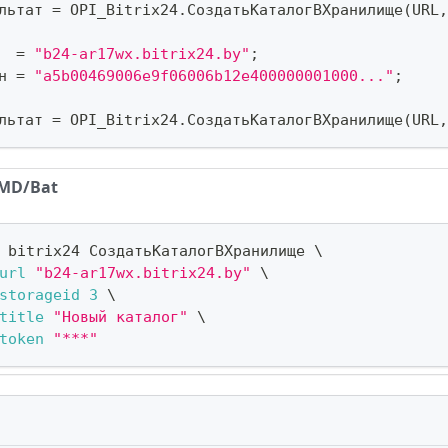
льтат 
=
 OPI_Bitrix24
.
СоздатьКаталогВХранилище
(
URL
,
  
=
"b24-ar17wx.bitrix24.by"
;
н 
=
"a5b00469006e9f06006b12e400000001000..."
;
льтат 
=
 OPI_Bitrix24
.
СоздатьКаталогВХранилище
(
URL
,
MD/Bat
 bitrix24 СоздатьКаталогВХранилище 
\
url
"b24-ar17wx.bitrix24.by"
\
storageid
3
\
title
"Новый каталог"
\
token
"***"