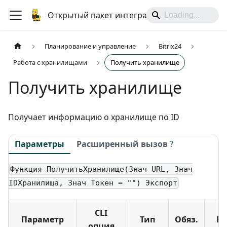
Открытый пакет интеграций
Планирование и управление
Bitrix24
Работа с хранилищами
Получить хранилище
Получить хранилище
Получает информацию о хранилище по ID
Параметры
Расширенный вызов
?
Функция ПолучитьХранилище(Знач URL, Знач
IDХранилища, Знач Токен = "") Экспорт
CLI
Параметр
Тип
Обяз.
На
опция