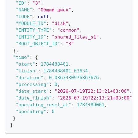
"ID"
:
"3"
,
"NAME"
:
"Общий диск"
,
"CODE"
:
null
,
"MODULE_ID"
:
"disk"
,
"ENTITY_TYPE"
:
"common"
,
"ENTITY_ID"
:
"shared_files_s1"
,
"ROOT_OBJECT_ID"
:
"3"
}
,
"time"
:
{
"start"
:
1784488401
,
"finish"
:
1784488401.03634
,
"duration"
:
0.0363430976867676
,
"processing"
:
0
,
"date_start"
:
"2026-07-19T22:13:21+03:00"
,
"date_finish"
:
"2026-07-19T22:13:21+03:00"
,
"operating_reset_at"
:
1784489001
,
"operating"
:
0
}
}