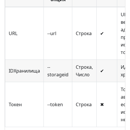
URL
веб
адре
URL
--url
Строка
✔
при
исп
ток
--
Строка,
Иде
IDХранилища
✔
storageid
Число
хра
Ток
авт
Токен
--token
Строка
✖
есл
исп
не 