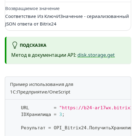
Возвращаемое значение
Соответствие Из КлючИЗначение - сериализованный
JSON ответа от Bitrix24
ПОДСКАЗКА
Метод в документации API:
disk.storage.get
Пример использования для
1С:Предприятие/OneScript
    URL         
=
"https://b24-ar17wx.bitrix24
    IDХранилища 
=
3
;
    Результат 
=
 OPI_Bitrix24
.
ПолучитьХранилище