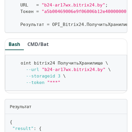
    URL   
=
"b24-ar17wx.bitrix24.by"
;
    Токен 
=
"a5b00469006e9f06006b12e4000000010
    Результат 
=
 OPI_Bitrix24
.
ПолучитьХранилище
Bash
CMD/Bat
    oint bitrix24 ПолучитьХранилище 
\
--url
"b24-ar17wx.bitrix24.by"
\
--storageid
3
\
--token
"***"
Результат
{
"result"
:
{