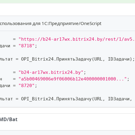
спользования для 1С:Предприятие/OneScript
     
=
"https://b24-ar17wx.bitrix24.by/rest/1/av5.
дачи 
=
"8718"
;
льтат 
=
 OPI_Bitrix24
.
ПринятьЗадачу
(
URL
,
 IDЗадачи
)
;
     
=
"b24-ar17wx.bitrix24.by"
;
н    
=
"a5b00469006e9f06006b12e400000001000..."
;
дачи 
=
"8720"
;
льтат 
=
 OPI_Bitrix24
.
ПринятьЗадачу
(
URL
,
 IDЗадачи
,
 
MD/Bat