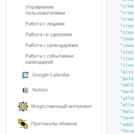
"crea
Управление
пользователями
"crea
"crea
Работа с лидами
"crea
"crea
Работа со сделками
"chan
Работа с календарями
"chan
"stat
Работа с событиями
"clos
календарей
"clos
"acti
Google Calendar
"guid
"xmlI
Notion
"mark
"allo
"allo
Искусственный интеллект
"matc
"task
Протоколы обмена
"addI
"foru