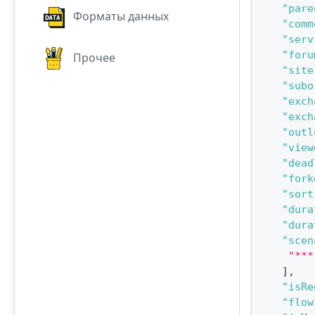
"pare
Форматы данных
"comm
"serv
"foru
Прочее
"site
"subo
"exch
"exch
"outl
"view
"dead
"fork
"sort
"dura
"dura
"scen
"***
]
,
"isRe
"flow