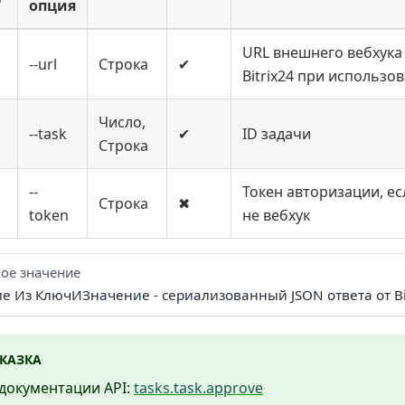
опция
URL внешнего вебхука
--url
Строка
✔
Bitrix24 при использо
Число,
--task
✔
ID задачи
Строка
--
Токен авторизации, ес
Строка
✖
token
не вебхук
ое значение
ие Из КлючИЗначение - сериализованный JSON ответа от Bi
КАЗКА
документации API:
tasks.task.approve