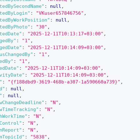
tedBySecondName"
:
null
,
tedByLogin"
:
"VKuser657846756"
,
tedByWorkPosition"
:
null
,
tedByPhoto"
:
"30"
,
tedDate"
:
"2025-12-11T10:13:17+03:00"
,
gedBy"
:
"1"
,
gedDate"
:
"2025-12-11T10:14:09+03:00"
,
usChangedBy"
:
"1"
,
edBy"
:
"1"
,
edDate"
:
"2025-12-11T10:14:09+03:00"
,
vityDate"
:
"2025-12-11T10:14:09+03:00"
,
"
:
"{f188dbd9-3619-468b-a307-1a590660a739}"
,
d"
:
null
,
"
:
null
,
wChangeDeadline"
:
"N"
,
wTimeTracking"
:
"N"
,
hWorkTime"
:
"N"
,
Control"
:
"N"
,
nReport"
:
"N"
,
mTopicId"
:
"5838"
,