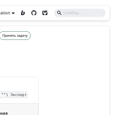
lation
Принять задачу
 "") Экспорт
ние