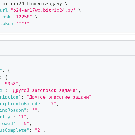
 bitrix24 ПринятьЗадачу 
\
url
"b24-ar17wx.bitrix24.by"
\
task
"12258"
\
token
"***"
"
:
{
:
{
"9058"
,
e"
:
"Другой заголовок задачи"
,
ription"
:
"Другое описание задачи"
,
riptionInBbcode"
:
"Y"
,
ineReason"
:
""
,
rity"
:
"1"
,
iewed"
:
"N"
,
usComplete"
:
"2"
,