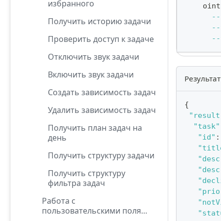
избранного
    oint
--
Получить историю задачи
--
Проверить доступ к задаче
--
Отключить звук задачи
Включить звук задачи
Результат
Создать зависимость задач
{
Удалить зависимость задач
"result
"task"
Получить план задач на
день
"id"
:
"titl
Получить структуру задачи
"desc
"desc
Получить структуру
"decl
фильтра задач
"prio
Работа с
"notV
пользовательскими полями
"stat
задач