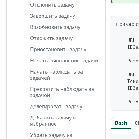
Отклонить задачу
Завершить задачу
Пример и
Возобновить задачу
Отложить задачу
    URL 
    IDЗа
Приостановить задачу
Начать выполнение задачи
    Резу
Начать наблюдать за
    URL 
задачей
    Токе
    IDЗа
Прекратить наблюдать за
задачей
    Резу
Делегировать задачу
Добавить задачу в
Bash
C
избранное
Убрать задачу из