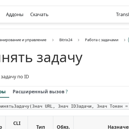
Аддоны
Скачать
Trans
анирование и управление
Bitrix24
Работа с задачами
нять задачу
задачу по ID
ры
Расширенный вызов
?
ринятьЗадачу(Знач URL, Знач IDЗадачи, Знач Токен =
CLI
р
Тип
Обяз.
Назначе