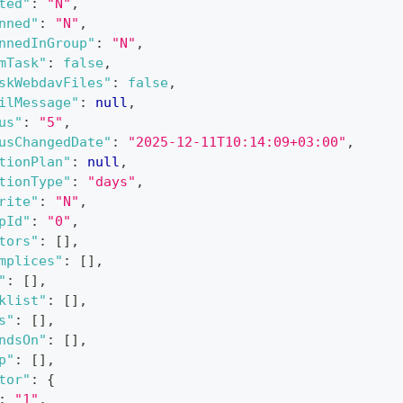
ted"
:
"N"
,
nned"
:
"N"
,
nnedInGroup"
:
"N"
,
mTask"
:
false
,
skWebdavFiles"
:
false
,
ilMessage"
:
null
,
us"
:
"5"
,
usChangedDate"
:
"2025-12-11T10:14:09+03:00"
,
tionPlan"
:
null
,
tionType"
:
"days"
,
rite"
:
"N"
,
pId"
:
"0"
,
tors"
:
[
]
,
mplices"
:
[
]
,
"
:
[
]
,
klist"
:
[
]
,
s"
:
[
]
,
ndsOn"
:
[
]
,
p"
:
[
]
,
tor"
:
{
:
"1"
,