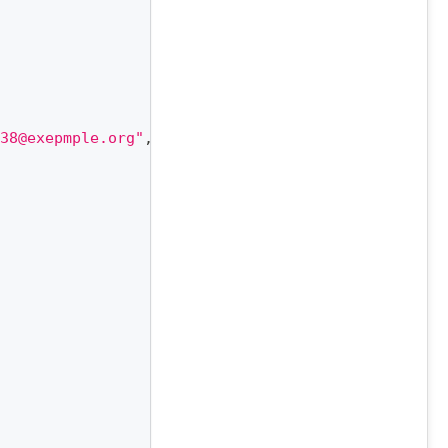
38@exepmple.org"
,