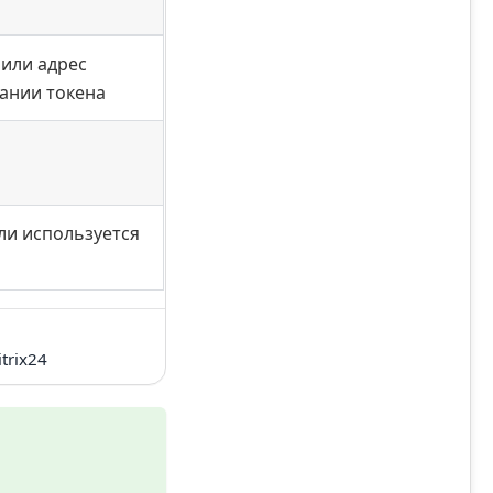
 или адрес
вании токена
ли используется
trix24