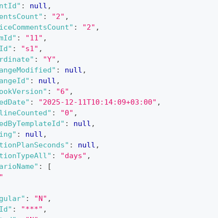
ntId"
:
null
,
entsCount"
:
"2"
,
iceCommentsCount"
:
"2"
,
mId"
:
"11"
,
Id"
:
"s1"
,
rdinate"
:
"Y"
,
angeModified"
:
null
,
angeId"
:
null
,
ookVersion"
:
"6"
,
edDate"
:
"2025-12-11T10:14:09+03:00"
,
lineCounted"
:
"0"
,
edByTemplateId"
:
null
,
ing"
:
null
,
tionPlanSeconds"
:
null
,
tionTypeAll"
:
"days"
,
arioName"
:
[
"
gular"
:
"N"
,
Id"
:
"***"
,