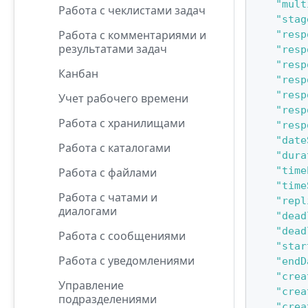
"mult
Работа с чеклистами задач
"stag
Работа с комментариями и
"resp
результатами задач
"resp
"resp
Канбан
"resp
"resp
Учет рабочего времени
"resp
Работа с хранилищами
"resp
"date
Работа с каталогами
"dura
"time
Работа с файлами
"time
Работа с чатами и
"repl
диалогами
"dead
"dead
Работа с сообщениями
"star
Работа с уведомлениями
"endD
"crea
Управление
"crea
подразделениями
"crea