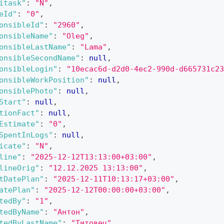
itask"
:
"N"
,
eId"
:
"0"
,
onsibleId"
:
"2960"
,
onsibleName"
:
"Oleg"
,
onsibleLastName"
:
"Lama"
,
onsibleSecondName"
:
null
,
onsibleLogin"
:
"10ecac6d-d2d0-4ec2-990d-d665731c23
onsibleWorkPosition"
:
null
,
onsiblePhoto"
:
null
,
Start"
:
null
,
tionFact"
:
null
,
Estimate"
:
"0"
,
SpentInLogs"
:
null
,
icate"
:
"N"
,
line"
:
"2025-12-12T13:13:00+03:00"
,
lineOrig"
:
"12.12.2025 13:13:00"
,
tDatePlan"
:
"2025-12-11T10:13:17+03:00"
,
atePlan"
:
"2025-12-12T00:00:00+03:00"
,
tedBy"
:
"1"
,
tedByName"
:
"Антон"
,
tedByLastName"
:
"Титовец"
,