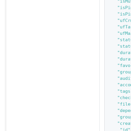
"isMu
"isPi
"isPi
"ufCr
"ufTa
"ufMa
"stat
"stat
"dura
"dura
"favo
"grou
"audi
"acco
"tags
"chec
"file
"depe
"grou
"crea
"id"