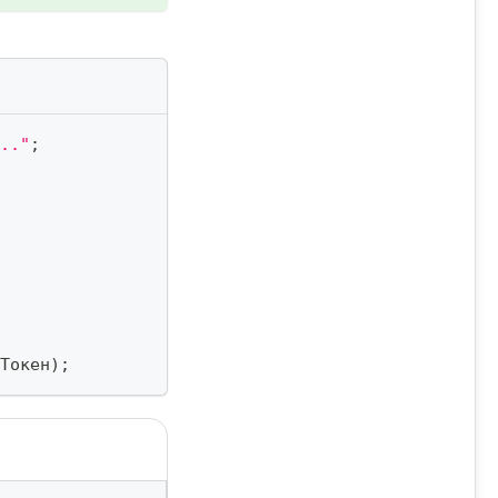
.."
;
Токен
)
;