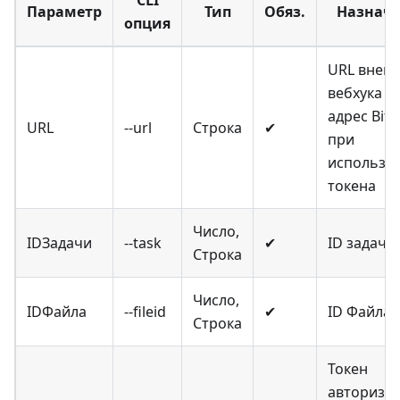
Параметр
Тип
Обяз.
Назнач
опция
URL внеш
вебхука и
адрес Bitr
URL
--url
Строка
✔
при
использо
токена
Число,
IDЗадачи
--task
✔
ID задачи
Строка
Число,
IDФайла
--fileid
✔
ID Файла
Строка
Токен
авторизац