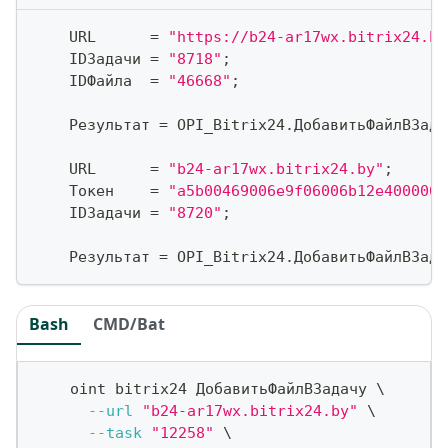
    URL      
=
"https://b24-ar17wx.bitrix24.by
    IDЗадачи 
=
"8718"
;
    IDФайла  
=
"46668"
;
    Результат 
=
 OPI_Bitrix24
.
ДобавитьФайлВЗада
    URL      
=
"b24-ar17wx.bitrix24.by"
;
    Токен    
=
"a5b00469006e9f06006b12e4000000
    IDЗадачи 
=
"8720"
;
    Результат 
=
 OPI_Bitrix24
.
ДобавитьФайлВЗада
Bash
CMD/Bat
    oint bitrix24 ДобавитьФайлВЗадачу 
\
--url
"b24-ar17wx.bitrix24.by"
\
--task
"12258"
\