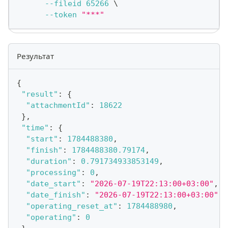
--fileid
65266
\
--token
"***"
Результат
{
"result"
:
{
"attachmentId"
:
18622
}
,
"time"
:
{
"start"
:
1784488380
,
"finish"
:
1784488380.79174
,
"duration"
:
0.791734933853149
,
"processing"
:
0
,
"date_start"
:
"2026-07-19T22:13:00+03:00"
,
"date_finish"
:
"2026-07-19T22:13:00+03:00"
,
"operating_reset_at"
:
1784488980
,
"operating"
:
0