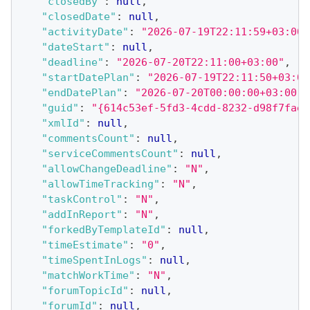
"closedBy"
:
null
,
"closedDate"
:
null
,
"activityDate"
:
"2026-07-19T22:11:59+03:00"
"dateStart"
:
null
,
"deadline"
:
"2026-07-20T22:11:00+03:00"
,
"startDatePlan"
:
"2026-07-19T22:11:50+03:00
"endDatePlan"
:
"2026-07-20T00:00:00+03:00"
,
"guid"
:
"{614c53ef-5fd3-4cdd-8232-d98f7faea
"xmlId"
:
null
,
"commentsCount"
:
null
,
"serviceCommentsCount"
:
null
,
"allowChangeDeadline"
:
"N"
,
"allowTimeTracking"
:
"N"
,
"taskControl"
:
"N"
,
"addInReport"
:
"N"
,
"forkedByTemplateId"
:
null
,
"timeEstimate"
:
"0"
,
"timeSpentInLogs"
:
null
,
"matchWorkTime"
:
"N"
,
"forumTopicId"
:
null
,
"forumId"
:
null
,