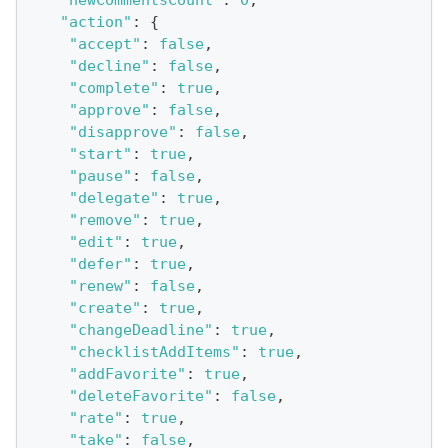
"newCommentsCount"
:
0
,
"action"
:
{
"accept"
:
false
,
"decline"
:
false
,
"complete"
:
true
,
"approve"
:
false
,
"disapprove"
:
false
,
"start"
:
true
,
"pause"
:
false
,
"delegate"
:
true
,
"remove"
:
true
,
"edit"
:
true
,
"defer"
:
true
,
"renew"
:
false
,
"create"
:
true
,
"changeDeadline"
:
true
,
"checklistAddItems"
:
true
,
"addFavorite"
:
true
,
"deleteFavorite"
:
false
,
"rate"
:
true
,
"take"
:
false
,