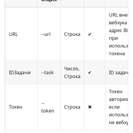
URL внеш
вебхука и
адрес Bitr
URL
--url
Строка
✔
при
использо
токена
Число,
IDЗадачи
--task
✔
ID задачи
Строка
Токен
авторизац
--
Токен
Строка
✖
если
token
используе
не вебхук