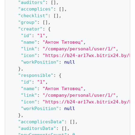
"auditors"
:
[
]
,
"accomplices"
:
[
]
,
"checklist"
:
[
]
,
"group"
:
[
]
,
"creator"
:
{
"id"
:
"1"
,
"name"
:
"Антон Титовец"
,
"link"
:
"/company/personal/user/1/"
,
"icon"
:
"https://b24-ar17wx.bitrix24.by/b2
"workPosition"
:
null
}
,
"responsible"
:
{
"id"
:
"1"
,
"name"
:
"Антон Титовец"
,
"link"
:
"/company/personal/user/1/"
,
"icon"
:
"https://b24-ar17wx.bitrix24.by/b2
"workPosition"
:
null
}
,
"accomplicesData"
:
[
]
,
"auditorsData"
:
[
]
,