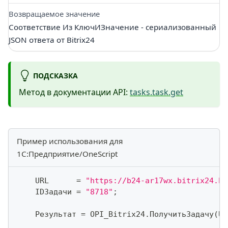
Возвращаемое значение
Соответствие Из КлючИЗначение - сериализованный
JSON ответа от Bitrix24
ПОДСКАЗКА
Метод в документации API:
tasks.task.get
Пример использования для
1С:Предприятие/OneScript
    URL      
=
"https://b24-ar17wx.bitrix24.by
    IDЗадачи 
=
"8718"
;
    Результат 
=
 OPI_Bitrix24
.
ПолучитьЗадачу
(
UR