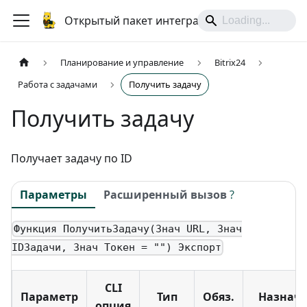
Открытый пакет интеграций
Планирование и управление
Bitrix24
Работа с задачами
Получить задачу
Получить задачу
Получает задачу по ID
Параметры
Расширенный вызов
?
Функция ПолучитьЗадачу(Знач URL, Знач
IDЗадачи, Знач Токен = "") Экспорт
CLI
Параметр
Тип
Обяз.
Назнач
опция