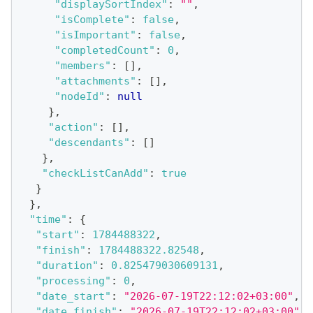
"displaySortIndex"
:
""
,
"isComplete"
:
false
,
"isImportant"
:
false
,
"completedCount"
:
0
,
"members"
:
[
]
,
"attachments"
:
[
]
,
"nodeId"
:
null
}
,
"action"
:
[
]
,
"descendants"
:
[
]
}
,
"checkListCanAdd"
:
true
}
}
,
"time"
:
{
"start"
:
1784488322
,
"finish"
:
1784488322.82548
,
"duration"
:
0.825479030609131
,
"processing"
:
0
,
"date_start"
:
"2026-07-19T22:12:02+03:00"
,
"date_finish"
:
"2026-07-19T22:12:02+03:00"
,