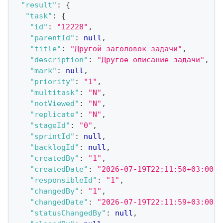
"result"
:
{
"task"
:
{
"id"
:
"12228"
,
"parentId"
:
null
,
"title"
:
"Другой заголовок задачи"
,
"description"
:
"Другое описание задачи"
,
"mark"
:
null
,
"priority"
:
"1"
,
"multitask"
:
"N"
,
"notViewed"
:
"N"
,
"replicate"
:
"N"
,
"stageId"
:
"0"
,
"sprintId"
:
null
,
"backlogId"
:
null
,
"createdBy"
:
"1"
,
"createdDate"
:
"2026-07-19T22:11:50+03:00"
,
"responsibleId"
:
"1"
,
"changedBy"
:
"1"
,
"changedDate"
:
"2026-07-19T22:11:59+03:00"
,
"statusChangedBy"
:
null
,