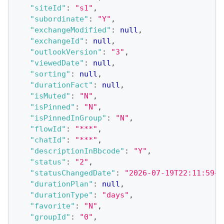
"siteId"
:
"s1"
,
"subordinate"
:
"Y"
,
"exchangeModified"
:
null
,
"exchangeId"
:
null
,
"outlookVersion"
:
"3"
,
"viewedDate"
:
null
,
"sorting"
:
null
,
"durationFact"
:
null
,
"isMuted"
:
"N"
,
"isPinned"
:
"N"
,
"isPinnedInGroup"
:
"N"
,
"flowId"
:
"***"
,
"chatId"
:
"***"
,
"descriptionInBbcode"
:
"Y"
,
"status"
:
"2"
,
"statusChangedDate"
:
"2026-07-19T22:11:59+0
"durationPlan"
:
null
,
"durationType"
:
"days"
,
"favorite"
:
"N"
,
"groupId"
:
"0"
,