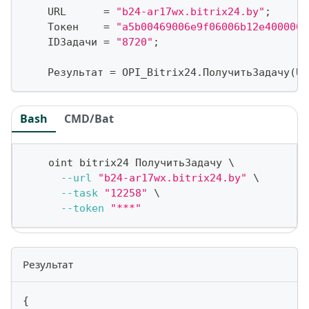
    URL      
=
"b24-ar17wx.bitrix24.by"
;
    Токен    
=
"a5b00469006e9f06006b12e4000000
    IDЗадачи 
=
"8720"
;
    Результат 
=
 OPI_Bitrix24
.
ПолучитьЗадачу
(
UR
Bash
CMD/Bat
    oint bitrix24 ПолучитьЗадачу 
\
--url
"b24-ar17wx.bitrix24.by"
\
--task
"12258"
\
--token
"***"
Результат
{