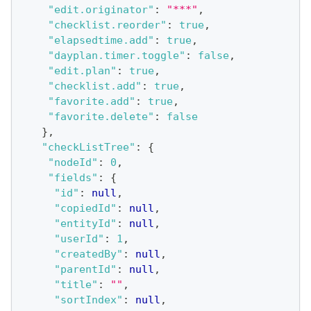
"edit.originator"
:
"***"
,
"checklist.reorder"
:
true
,
"elapsedtime.add"
:
true
,
"dayplan.timer.toggle"
:
false
,
"edit.plan"
:
true
,
"checklist.add"
:
true
,
"favorite.add"
:
true
,
"favorite.delete"
:
false
}
,
"checkListTree"
:
{
"nodeId"
:
0
,
"fields"
:
{
"id"
:
null
,
"copiedId"
:
null
,
"entityId"
:
null
,
"userId"
:
1
,
"createdBy"
:
null
,
"parentId"
:
null
,
"title"
:
""
,
"sortIndex"
:
null
,