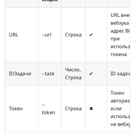
URL внеш
вебхука и
адрес Bitr
URL
--url
Строка
✔
при
использо
токена
Число,
IDЗадачи
--task
✔
ID задачи
Строка
Токен
авторизац
--
Токен
Строка
✖
если
token
используе
не вебхук