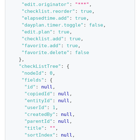
"edit.originator"
:
"***"
,
"checklist.reorder"
:
true
,
"elapsedtime.add"
:
true
,
"dayplan.timer.toggle"
:
false
,
"edit.plan"
:
true
,
"checklist.add"
:
true
,
"favorite.add"
:
true
,
"favorite.delete"
:
false
}
,
"checkListTree"
:
{
"nodeId"
:
0
,
"fields"
:
{
"id"
:
null
,
"copiedId"
:
null
,
"entityId"
:
null
,
"userId"
:
1
,
"createdBy"
:
null
,
"parentId"
:
null
,
"title"
:
""
,
"sortIndex"
:
null
,