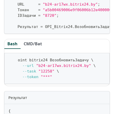
    URL      
=
"b24-ar17wx.bitrix24.by"
;
    Токен    
=
"a5b00469006e9f06006b12e4000000
    IDЗадачи 
=
"8720"
;
    Результат 
=
 OPI_Bitrix24
.
ВозобновитьЗадачу
Bash
CMD/Bat
    oint bitrix24 ВозобновитьЗадачу 
\
--url
"b24-ar17wx.bitrix24.by"
\
--task
"12258"
\
--token
"***"
Результат
{