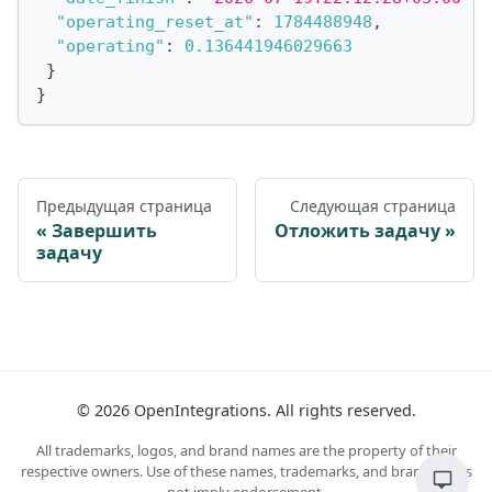
"operating_reset_at"
:
1784488948
,
"operating"
:
0.136441946029663
}
}
Предыдущая страница
Следующая страница
Завершить
Отложить задачу
задачу
©
2026
OpenIntegrations. All rights reserved.
All trademarks, logos, and brand names are the property of their
respective owners. Use of these names, trademarks, and brands does