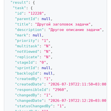
"result"
:
{
"task"
:
{
"id"
:
"12228"
,
"parentId"
:
null
,
"title"
:
"Другой заголовок задачи"
,
"description"
:
"Другое описание задачи"
,
"mark"
:
null
,
"priority"
:
"1"
,
"multitask"
:
"N"
,
"notViewed"
:
"N"
,
"replicate"
:
"N"
,
"stageId"
:
"0"
,
"sprintId"
:
null
,
"backlogId"
:
null
,
"createdBy"
:
"1"
,
"createdDate"
:
"2026-07-19T22:11:50+03:00"
,
"responsibleId"
:
"2960"
,
"changedBy"
:
"1"
,
"changedDate"
:
"2026-07-19T22:12:28+03:00"
,
"statusChangedBy"
:
"1"
,