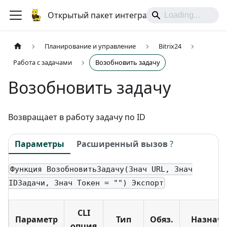
Открытый пакет интеграций
Планирование и управление
Bitrix24
Работа с задачами
Возобновить задачу
Возобновить задачу
Возвращает в работу задачу по ID
Параметры
Расширенный вызов
?
Функция ВозобновитьЗадачу(Знач URL, Знач
IDЗадачи, Знач Токен = "") Экспорт
CLI
Параметр
Тип
Обяз.
Назнач
опция