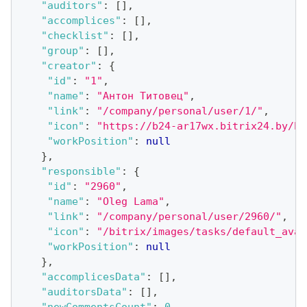
"auditors"
:
[
]
,
"accomplices"
:
[
]
,
"checklist"
:
[
]
,
"group"
:
[
]
,
"creator"
:
{
"id"
:
"1"
,
"name"
:
"Антон Титовец"
,
"link"
:
"/company/personal/user/1/"
,
"icon"
:
"https://b24-ar17wx.bitrix24.by/b2
"workPosition"
:
null
}
,
"responsible"
:
{
"id"
:
"2960"
,
"name"
:
"Oleg Lama"
,
"link"
:
"/company/personal/user/2960/"
,
"icon"
:
"/bitrix/images/tasks/default_avat
"workPosition"
:
null
}
,
"accomplicesData"
:
[
]
,
"auditorsData"
:
[
]
,