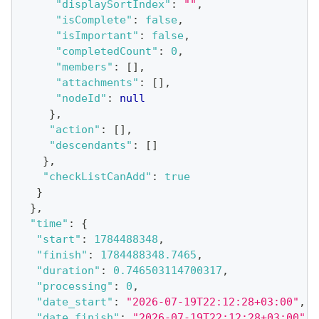
"displaySortIndex"
:
""
,
"isComplete"
:
false
,
"isImportant"
:
false
,
"completedCount"
:
0
,
"members"
:
[
]
,
"attachments"
:
[
]
,
"nodeId"
:
null
}
,
"action"
:
[
]
,
"descendants"
:
[
]
}
,
"checkListCanAdd"
:
true
}
}
,
"time"
:
{
"start"
:
1784488348
,
"finish"
:
1784488348.7465
,
"duration"
:
0.746503114700317
,
"processing"
:
0
,
"date_start"
:
"2026-07-19T22:12:28+03:00"
,
"date_finish"
:
"2026-07-19T22:12:28+03:00"
,