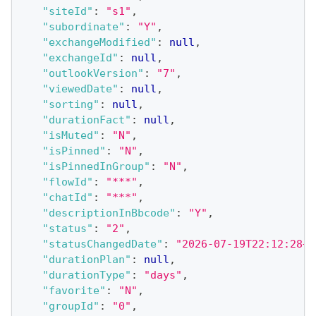
"siteId"
:
"s1"
,
"subordinate"
:
"Y"
,
"exchangeModified"
:
null
,
"exchangeId"
:
null
,
"outlookVersion"
:
"7"
,
"viewedDate"
:
null
,
"sorting"
:
null
,
"durationFact"
:
null
,
"isMuted"
:
"N"
,
"isPinned"
:
"N"
,
"isPinnedInGroup"
:
"N"
,
"flowId"
:
"***"
,
"chatId"
:
"***"
,
"descriptionInBbcode"
:
"Y"
,
"status"
:
"2"
,
"statusChangedDate"
:
"2026-07-19T22:12:28+0
"durationPlan"
:
null
,
"durationType"
:
"days"
,
"favorite"
:
"N"
,
"groupId"
:
"0"
,