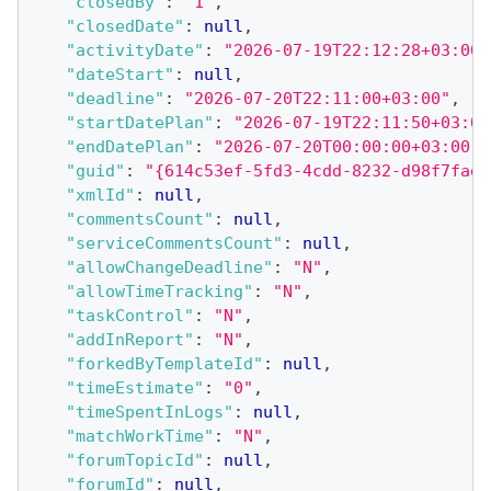
"closedBy"
:
"1"
,
"closedDate"
:
null
,
"activityDate"
:
"2026-07-19T22:12:28+03:00"
"dateStart"
:
null
,
"deadline"
:
"2026-07-20T22:11:00+03:00"
,
"startDatePlan"
:
"2026-07-19T22:11:50+03:00
"endDatePlan"
:
"2026-07-20T00:00:00+03:00"
,
"guid"
:
"{614c53ef-5fd3-4cdd-8232-d98f7faea
"xmlId"
:
null
,
"commentsCount"
:
null
,
"serviceCommentsCount"
:
null
,
"allowChangeDeadline"
:
"N"
,
"allowTimeTracking"
:
"N"
,
"taskControl"
:
"N"
,
"addInReport"
:
"N"
,
"forkedByTemplateId"
:
null
,
"timeEstimate"
:
"0"
,
"timeSpentInLogs"
:
null
,
"matchWorkTime"
:
"N"
,
"forumTopicId"
:
null
,
"forumId"
:
null
,