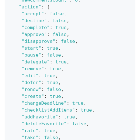
"newCommentsCount"
:
0
,
"action"
:
{
"accept"
:
false
,
"decline"
:
false
,
"complete"
:
true
,
"approve"
:
false
,
"disapprove"
:
false
,
"start"
:
true
,
"pause"
:
false
,
"delegate"
:
true
,
"remove"
:
true
,
"edit"
:
true
,
"defer"
:
true
,
"renew"
:
false
,
"create"
:
true
,
"changeDeadline"
:
true
,
"checklistAddItems"
:
true
,
"addFavorite"
:
true
,
"deleteFavorite"
:
false
,
"rate"
:
true
,
"take"
:
false
,