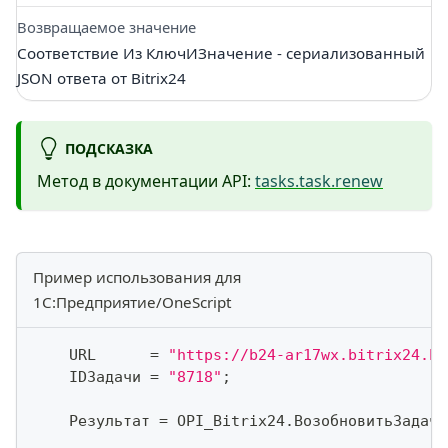
Возвращаемое значение
Соответствие Из КлючИЗначение - сериализованный
JSON ответа от Bitrix24
ПОДСКАЗКА
Метод в документации API:
tasks.task.renew
Пример использования для
1С:Предприятие/OneScript
    URL      
=
"https://b24-ar17wx.bitrix24.by
    IDЗадачи 
=
"8718"
;
    Результат 
=
 OPI_Bitrix24
.
ВозобновитьЗадачу