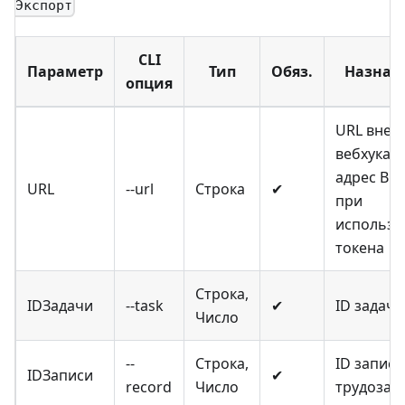
Экспорт
CLI
Параметр
Тип
Обяз.
Назнач
опция
URL внеш
вебхука и
адрес Bitr
URL
--url
Строка
✔
при
использо
токена
Строка,
IDЗадачи
--task
✔
ID задачи
Число
--
Строка,
ID записи
IDЗаписи
✔
record
Число
трудозат