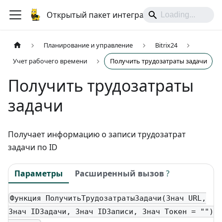
Открытый пакет интеграций
Планирование и управление
Bitrix24
Учет рабочего времени
Получить трудозатраты задачи
Получить трудозатраты
задачи
Получает информацию о записи трудозатрат
задачи по ID
Параметры
Расширенный вызов
?
Функция ПолучитьТрудозатратыЗадачи(Знач URL,
Знач IDЗадачи, Знач IDЗаписи, Знач Токен = "")