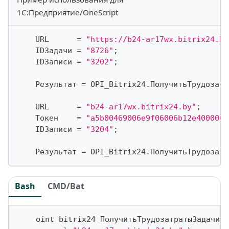
1С:Предприятие/OneScript
    URL      
=
"https://b24-ar17wx.bitrix24.by
    IDЗадачи 
=
"8726"
;
    IDЗаписи 
=
"3202"
;
    Результат 
=
 OPI_Bitrix24
.
ПолучитьТрудозатр
    URL      
=
"b24-ar17wx.bitrix24.by"
;
    Токен    
=
"a5b00469006e9f06006b12e4000000
    IDЗаписи 
=
"3204"
;
    Результат 
=
 OPI_Bitrix24
.
ПолучитьТрудозатр
Bash
CMD/Bat
    oint bitrix24 ПолучитьТрудозатратыЗадачи 
\