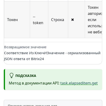
Токен
авториза
--
Токен
Строка
✖
если
token
использу
не вебхук
Возвращаемое значение
Соответствие Из КлючИЗначение - сериализованный
JSON ответа от Bitrix24
ПОДСКАЗКА
Метод в документации API:
task.elapseditem.get
Пример использования для