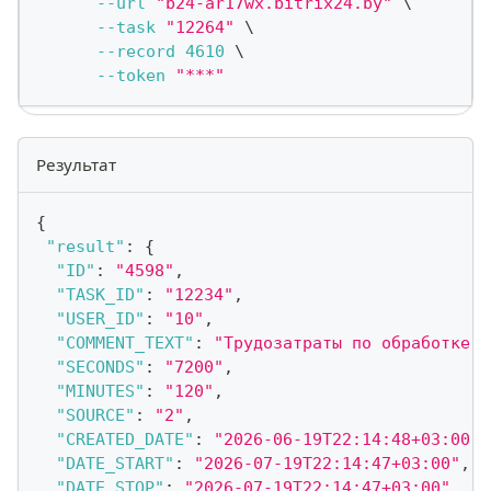
--url
"b24-ar17wx.bitrix24.by"
\
--task
"12264"
\
--record
4610
\
--token
"***"
Результат
{
"result"
:
{
"ID"
:
"4598"
,
"TASK_ID"
:
"12234"
,
"USER_ID"
:
"10"
,
"COMMENT_TEXT"
:
"Трудозатраты по обработке"
,
"SECONDS"
:
"7200"
,
"MINUTES"
:
"120"
,
"SOURCE"
:
"2"
,
"CREATED_DATE"
:
"2026-06-19T22:14:48+03:00"
,
"DATE_START"
:
"2026-07-19T22:14:47+03:00"
,
"DATE_STOP"
:
"2026-07-19T22:14:47+03:00"