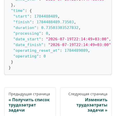
}
,
"time"
:
{
"start"
:
1784488489
,
"finish"
:
1784488489.73503
,
"duration"
:
0.73503303527832
,
"processing"
:
0
,
"date_start"
:
"2026-07-19T22:14:49+03:00"
,
"date_finish"
:
"2026-07-19T22:14:49+03:00"
,
"operating_reset_at"
:
1784489089
,
"operating"
:
0
}
}
Предыдущая страница
Следующая страница
Получить список
Изменить
трудозатрат
трудозатраты
задачи
задачи