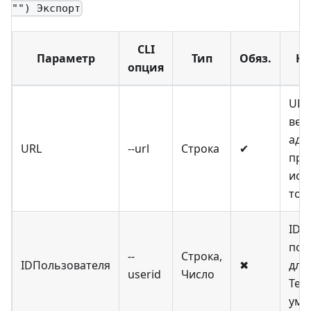
"") Экспорт
CLI
Параметр
Тип
Обяз.
На
опция
URL
веб
адре
URL
--url
Строка
✔
при
исп
ток
ID
пол
--
Строка,
IDПользователя
✖
для 
userid
Число
Тек
умо