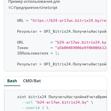
Пример использования для
1С:Предприятие/OneScript
    URL 
=
"https://b24-ar17wx.bitrix24.by/rest
    Результат 
=
 OPI_Bitrix24
.
ПолучитьНастройки
    URL            
=
"b24-ar17wx.bitrix24.by"
;
    Токен          
=
"a5b00469006e9f06006b12e4
    IDПользователя 
=
1
;
    Результат 
=
 OPI_Bitrix24
.
ПолучитьНастройки
Bash
CMD/Bat
    oint bitrix24 ПолучитьНастройкиУчетаВремен
--url
"b24-ar17wx.bitrix24.by"
\
--userid
1
\