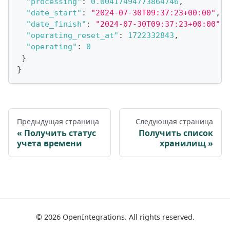
"processing"
:
0.00417494773864746
,
"date_start"
:
"2024-07-30T09:37:23+00:00"
,
"date_finish"
:
"2024-07-30T09:37:23+00:00"
,
"operating_reset_at"
:
1722332843
,
"operating"
:
0
}
}
Предыдущая страница
Следующая страница
Получить статус
Получить список
учета времени
хранилищ
©
2026
OpenIntegrations. All rights reserved.