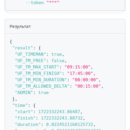
--token
"***"
Результат
{
"result"
:
{
"UF_TIMEMAN"
:
true
,
"UF_TM_FREE"
:
false
,
"UF_TM_MAX_START"
:
"09:15:00"
,
"UF_TM_MIN_FINISH"
:
"17:45:00"
,
"UF_TM_MIN_DURATION"
:
"08:00:00"
,
"UF_TM_ALLOWED_DELTA"
:
"00:15:00"
,
"ADMIN"
:
true
}
,
"time"
:
{
"start"
:
1722332243.86487
,
"finish"
:
1722332243.88732
,
"duration"
:
0.0224521160125732
,