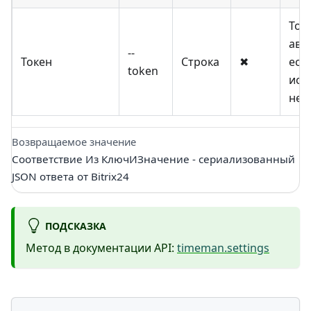
Ток
авт
--
Токен
Строка
✖
есл
token
исп
не 
Возвращаемое значение
Соответствие Из КлючИЗначение - сериализованный
JSON ответа от Bitrix24
ПОДСКАЗКА
Метод в документации API:
timeman.settings