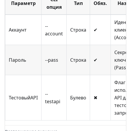
Параметр
Тип
Обяз.
Назн
опция
Идент
--
Аккаунт
Строка
✔
клиент
account
(Accoun
Секре
Пароль
--pass
Строка
✔
ключ
(Passw
Флаг
исполь
--
ТестовыйAPI
Булево
✖
API для
testapi
тестов
запрос