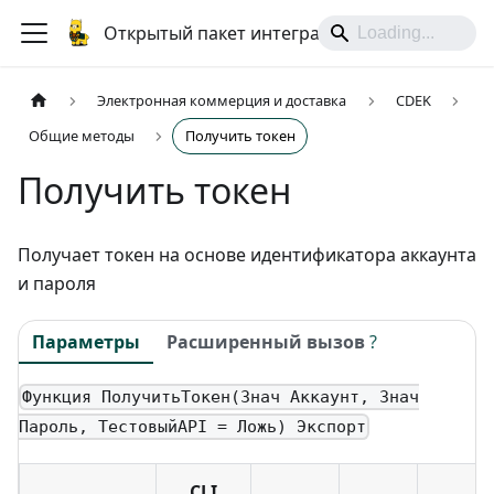
Открытый пакет интеграций
Электронная коммерция и доставка
CDEK
Общие методы
Получить токен
Получить токен
Получает токен на основе идентификатора аккаунта
и пароля
Параметры
Расширенный вызов
?
Функция ПолучитьТокен(Знач Аккаунт, Знач
Пароль, ТестовыйAPI = Ложь) Экспорт
CLI