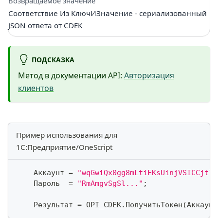
Возвращаемое значение
Соответствие Из КлючИЗначение - сериализованный
JSON ответа от CDEK
ПОДСКАЗКА
Метод в документации API:
Авторизация
клиентов
Пример использования для
1С:Предприятие/OneScript
    Аккаунт 
=
"wqGwiQx0gg8mLtiEKsUinjVSICCjtTE
    Пароль  
=
"RmAmgvSgSl..."
;
    Результат 
=
 OPI_CDEK
.
ПолучитьТокен
(
Аккаунт