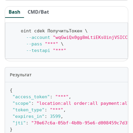
Bash
CMD/Bat
    oint cdek ПолучитьТокен 
\
--account
"wqGwiQx0gg8mLtiEKsUinjVSICCjt
--pass
"***"
\
--testapi
"***"
Результат
{
"access_token"
:
"***"
,
"scope"
:
"location:all order:all payment:all"
"token_type"
:
"***"
,
"expires_in"
:
3599
,
"jti"
:
"70e67c6a-05bf-4b0b-95e6-d008459c7d35"
}