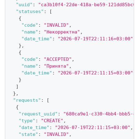
"uuid"
:
"ca3b10f4-22de-418a-be59-121dd85bc07
"statuses"
:
[
{
"code"
:
"INVALID"
,
"name"
:
"Некорректна"
,
"date_time"
:
"2026-07-19T22:11:16+03:00"
}
,
{
"code"
:
"ACCEPTED"
,
"name"
:
"Принята"
,
"date_time"
:
"2026-07-19T22:11:15+03:00"
}
]
}
,
"requests"
:
[
{
"request_uuid"
:
"680ca9e1-c330-4bb4-bbb5-ce
"type"
:
"CREATE"
,
"date_time"
:
"2026-07-19T22:11:15+03:00"
,
"state"
:
"INVALID"
,