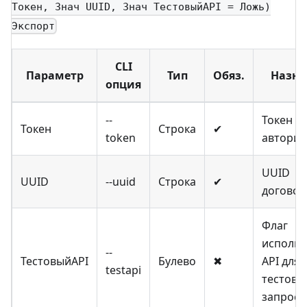
Токен, Знач UUID, Знач ТестовыйAPI = Ложь)
Экспорт
CLI
Параметр
Тип
Обяз.
Назна
опция
--
Токен
Токен
Строка
✔
token
авториз
UUID
UUID
--uuid
Строка
✔
договор
Флаг
использ
--
ТестовыйAPI
Булево
✖
API для
testapi
тестовы
запросо