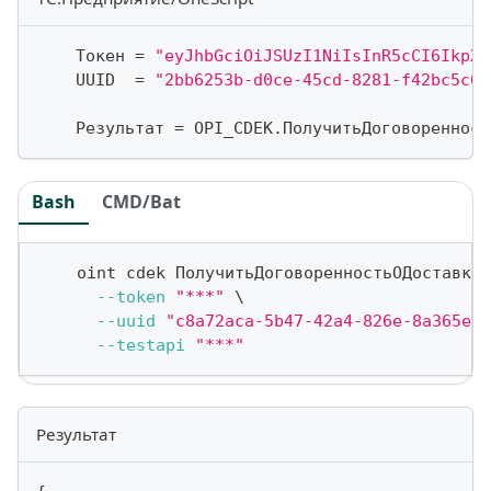
    Токен 
=
"eyJhbGciOiJSUzI1NiIsInR5cCI6IkpXV
    UUID  
=
"2bb6253b-d0ce-45cd-8281-f42bc5c03
    Результат 
=
 OPI_CDEK
.
ПолучитьДоговоренност
Bash
CMD/Bat
    oint cdek ПолучитьДоговоренностьОДоставке 
--token
"***"
\
--uuid
"c8a72aca-5b47-42a4-826e-8a365ec6
--testapi
"***"
Результат