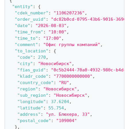
{
"entity"
:
{
"cdek_number"
:
"1106207236"
,
"order_uuid"
:
"dc82b0cd-0795-43b6-9016-36965
"date"
:
"2026-08-03"
,
"time_from"
:
"10:00"
,
"time_to"
:
"17:00"
,
"comment"
:
"Офис группы компаний"
,
"to_location"
:
{
"code"
:
270
,
"city"
:
"Новосибирск"
,
"fias_guid"
:
"0c5b2444-70a0-4932-980c-b4dc0
"kladr_code"
:
"7700000000000"
,
"country_code"
:
"RU"
,
"region"
:
"Новосибирск"
,
"sub_region"
:
"Новосибирск"
,
"longitude"
:
37.6204
,
"latitude"
:
55.754
,
"address"
:
"ул. Блюхера, 33"
,
"postal_code"
:
"109004"
}
,