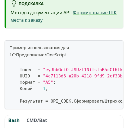
ПОДСКАЗКА
Метод в документации API:
Формирование ШК
места к заказу
Пример использования для
1С:Предприятие/OneScript
    Токен  
=
"eyJhbGciOiJSUzI1NiIsInR5cCI6IkpX
    UUID   
=
"4c7113d6-e20b-4218-9fd9-2cf33b75
    Формат 
=
"A5"
;
    Копий  
=
1
;
    Результат 
=
 OPI_CDEK
.
СформироватьШтрихкод
(
Bash
CMD/Bat