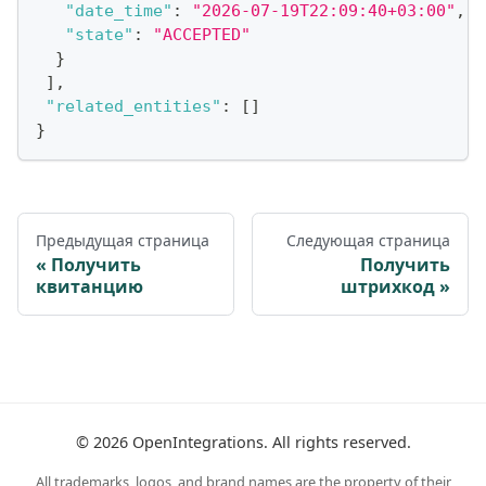
"date_time"
:
"2026-07-19T22:09:40+03:00"
,
"state"
:
"ACCEPTED"
}
]
,
"related_entities"
:
[
]
}
Предыдущая страница
Следующая страница
Получить
Получить
квитанцию
штрихкод
©
2026
OpenIntegrations. All rights reserved.
All trademarks, logos, and brand names are the property of their