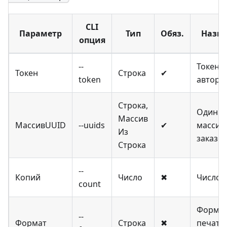
CLI
Параметр
Тип
Обяз.
Назн
опция
--
Токен
Токен
Строка
✔
token
автори
Строка,
Один и
Массив
МассивUUID
--uuids
✔
массив
Из
заказо
Строка
--
Копий
Число
✖
Число 
count
Форма
--
Формат
Строка
✖
печати: