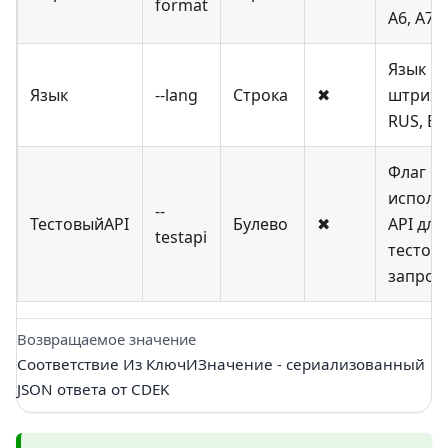
format
A6, A7
Язык
Язык
--lang
Строка
✖
штрихк
RUS, E
Флаг
исполь
--
ТестовыйAPI
Булево
✖
API для
testapi
тестов
запрос
Возвращаемое значение
Соответствие Из КлючИЗначение - сериализованный
JSON ответа от CDEK