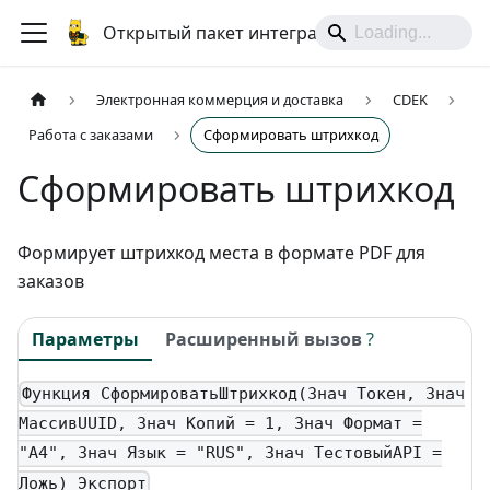
Открытый пакет интеграций
Электронная коммерция и доставка
CDEK
Работа с заказами
Сформировать штрихкод
Сформировать штрихкод
Формирует штрихкод места в формате PDF для
заказов
Параметры
Расширенный вызов
?
Функция СформироватьШтрихкод(Знач Токен, Знач
МассивUUID, Знач Копий = 1, Знач Формат =
"A4", Знач Язык = "RUS", Знач ТестовыйAPI =
Ложь) Экспорт