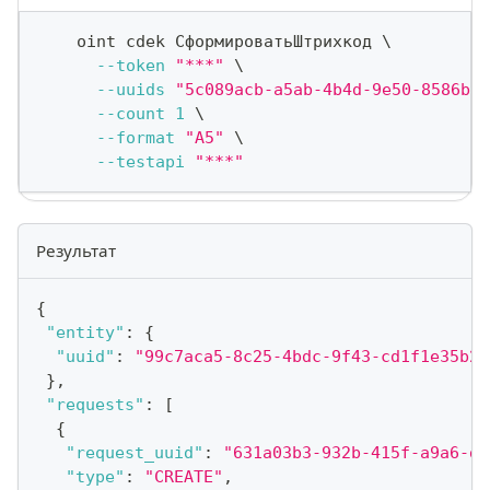
    oint cdek СформироватьШтрихкод 
\
--token
"***"
\
--uuids
"5c089acb-a5ab-4b4d-9e50-8586b6e
--count
1
\
--format
"A5"
\
--testapi
"***"
Результат
{
"entity"
:
{
"uuid"
:
"99c7aca5-8c25-4bdc-9f43-cd1f1e35b22
}
,
"requests"
:
[
{
"request_uuid"
:
"631a03b3-932b-415f-a9a6-d1
"type"
:
"CREATE"
,