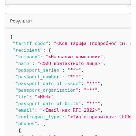
Результат
{
"tariff_code"
:
"<Код тарифа (подробнее см. пр
"recipient"
:
{
"company"
:
"<Название компании>"
,
"name"
:
"<ФИО контактного лица>"
,
"passport_series"
:
"***"
,
"passport_number"
:
"***"
,
"passport_date_of_issue"
:
"***"
,
"passport_organization"
:
"***"
,
"tin"
:
"<ИНН>"
,
"passport_date_of_birth"
:
"***"
,
"email"
:
"<Email как RFC 2822>"
,
"contragent_type"
:
"<Тип отправителя: LEGAL_
"phones"
:
[
{