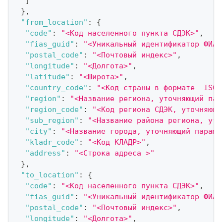
]
}
,
"from_location"
:
{
"code"
:
"<Код населенного пункта СДЭК>"
,
"fias_guid"
:
"<Уникальный идентификатор ФИАС
"postal_code"
:
"<Почтовый индекс>"
,
"longitude"
:
"<Долгота>"
,
"latitude"
:
"<Широта>"
,
"country_code"
:
"<Код страны в формате  ISO_
"region"
:
"<Название региона, уточняющий пар
"region_code"
:
"<Код региона СДЭК, уточняющи
"sub_region"
:
"<Название района региона, уто
"city"
:
"<Название города, уточняющий параме
"kladr_code"
:
"<Код КЛАДР>"
,
"address"
:
"<Строка адреса >"
}
,
"to_location"
:
{
"code"
:
"<Код населенного пункта СДЭК>"
,
"fias_guid"
:
"<Уникальный идентификатор ФИАС
"postal_code"
:
"<Почтовый индекс>"
,
"longitude"
:
"<Долгота>"
,