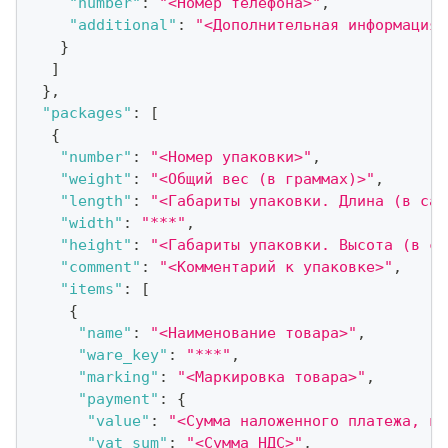
"number"
:
"<Номер телефона>"
,
"additional"
:
"<Дополнительная информация 
}
]
}
,
"packages"
:
[
{
"number"
:
"<Номер упаковки>"
,
"weight"
:
"<Общий вес (в граммах)>"
,
"length"
:
"<Габариты упаковки. Длина (в сан
"width"
:
"***"
,
"height"
:
"<Габариты упаковки. Высота (в са
"comment"
:
"<Комментарий к упаковке>"
,
"items"
:
[
{
"name"
:
"<Наименование товара>"
,
"ware_key"
:
"***"
,
"marking"
:
"<Маркировка товара>"
,
"payment"
:
{
"value"
:
"<Сумма наложенного платежа, в 
"vat_sum"
:
"<Сумма НДС>"
,