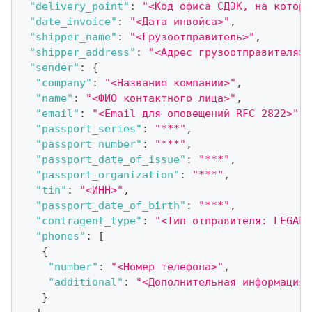
"delivery_point"
:
"<Код офиса СДЭК, на которы
"date_invoice"
:
"<Дата инвойса>"
,
"shipper_name"
:
"<Грузоотправитель>"
,
"shipper_address"
:
"<Адрес грузоотправителя>"
"sender"
:
{
"company"
:
"<Название компании>"
,
"name"
:
"<ФИО контактного лица>"
,
"email"
:
"<Email для оповещений RFC 2822>"
,
"passport_series"
:
"***"
,
"passport_number"
:
"***"
,
"passport_date_of_issue"
:
"***"
,
"passport_organization"
:
"***"
,
"tin"
:
"<ИНН>"
,
"passport_date_of_birth"
:
"***"
,
"contragent_type"
:
"<Тип отправителя: LEGAL_
"phones"
:
[
{
"number"
:
"<Номер телефона>"
,
"additional"
:
"<Дополнительная информация 
}