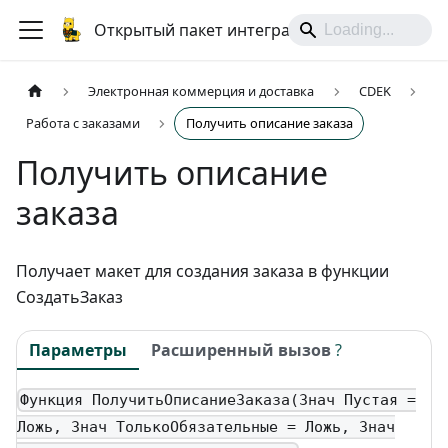
Открытый пакет интеграций
Электронная коммерция и доставка
CDEK
Работа с заказами
Получить описание заказа
Получить описание
заказа
Получает макет для создания заказа в функции
СоздатьЗаказ
Параметры
Расширенный вызов
?
Функция ПолучитьОписаниеЗаказа(Знач Пустая =
Ложь, Знач ТолькоОбязательные = Ложь, Знач