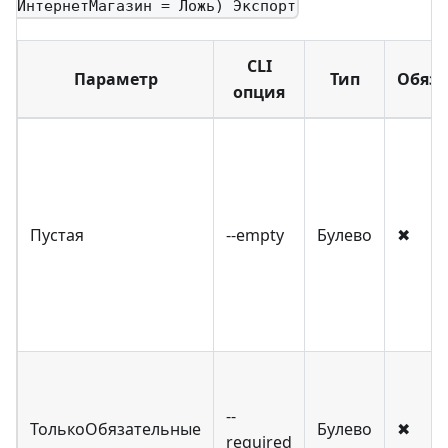
ИнтернетМагазин = Ложь) Экспорт
CLI
Параметр
Тип
Обяз.
опция
Пустая
--empty
Булево
✖
--
ТолькоОбязательные
Булево
✖
required