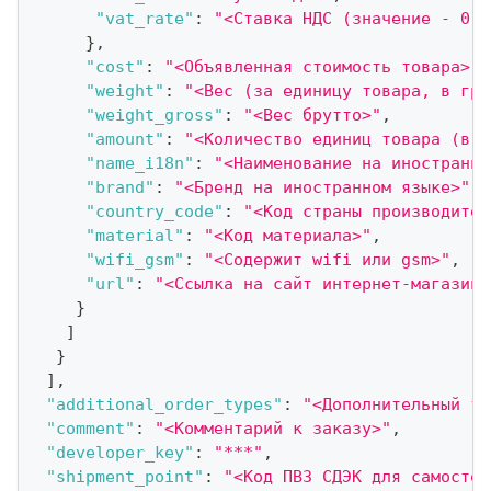
"vat_rate"
:
"<Ставка НДС (значение - 0, 
}
,
"cost"
:
"<Объявленная стоимость товара>"
,
"weight"
:
"<Вес (за единицу товара, в гра
"weight_gross"
:
"<Вес брутто>"
,
"amount"
:
"<Количество единиц товара (в ш
"name_i18n"
:
"<Наименование на иностранно
"brand"
:
"<Бренд на иностранном языке>"
,
"country_code"
:
"<Код страны производител
"material"
:
"<Код материала>"
,
"wifi_gsm"
:
"<Содержит wifi или gsm>"
,
"url"
:
"<Ссылка на сайт интернет-магазина
}
]
}
]
,
"additional_order_types"
:
"<Дополнительный ти
"comment"
:
"<Комментарий к заказу>"
,
"developer_key"
:
"***"
,
"shipment_point"
:
"<Код ПВЗ СДЭК для самостоя