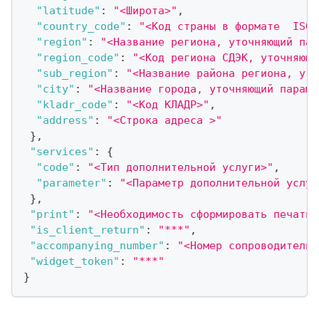
"latitude"
:
"<Широта>"
,
"country_code"
:
"<Код страны в формате  ISO_
"region"
:
"<Название региона, уточняющий пар
"region_code"
:
"<Код региона СДЭК, уточняющи
"sub_region"
:
"<Название района региона, уто
"city"
:
"<Название города, уточняющий параме
"kladr_code"
:
"<Код КЛАДР>"
,
"address"
:
"<Строка адреса >"
}
,
"services"
:
{
"code"
:
"<Тип дополнительной услуги>"
,
"parameter"
:
"<Параметр дополнительной услуг
}
,
"print"
:
"<Необходимость сформировать печатну
"is_client_return"
:
"***"
,
"accompanying_number"
:
"<Номер сопроводительн
"widget_token"
:
"***"
}