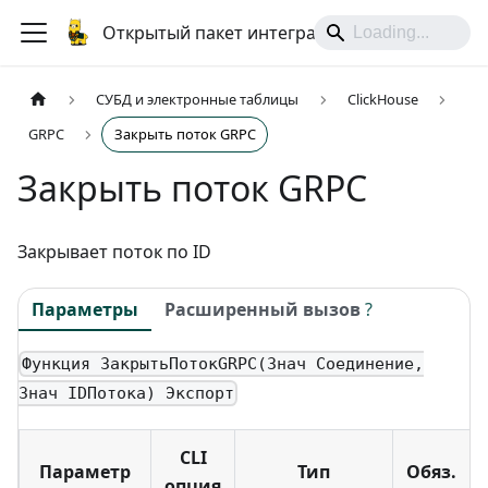
Открытый пакет интеграций
СУБД и электронные таблицы
ClickHouse
GRPC
Закрыть поток GRPC
Закрыть поток GRPC
Закрывает поток по ID
Параметры
Расширенный вызов
?
Функция ЗакрытьПотокGRPC(Знач Соединение,
Знач IDПотока) Экспорт
CLI
Параметр
Тип
Обяз.
опция