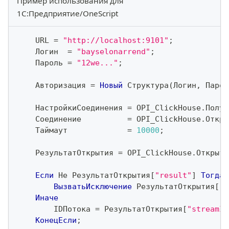
Пример использования для
1С:Предприятие/OneScript
    URL 
=
"http://localhost:9101"
;
    Логин  
=
"bayselonarrend"
;
    Пароль 
=
"12we..."
;
    Авторизация 
=
Новый
 Структура
(
Логин
,
 Парол
    НастройкиСоединения 
=
 OPI_ClickHouse
.
Получ
    Соединение          
=
 OPI_ClickHouse
.
Откры
    Таймаут             
=
10000
;
    РезультатОткрытия 
=
 OPI_ClickHouse
.
Открыть
Если
Не
 РезультатОткрытия
[
"result"
]
Тогда
ВызватьИсключение
 РезультатОткрытия
[
"e
Иначе
        IDПотока 
=
 РезультатОткрытия
[
"streamId
КонецЕсли
;