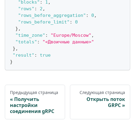
"blocks"
:
1
,
"rows"
:
2
,
"rows_before_aggregation"
:
0
,
"rows_before_limit"
:
0
}
,
"time_zone"
:
"Europe/Moscow"
,
"totals"
:
"<Двоичные данные>"
}
,
"result"
:
true
}
Предыдущая страница
Следующая страница
Получить
Открыть поток
настройки
GRPC
соединения gRPC