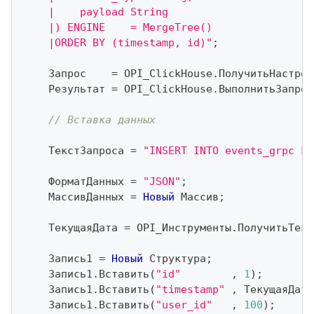
    |    payload String
    |) ENGINE    = MergeTree()
    |ORDER BY (timestamp, id)"
;
    Запрос    
=
 OPI_ClickHouse
.
ПолучитьНастрой
    Результат 
=
 OPI_ClickHouse
.
ВыполнитьЗапрос
// Вставка данных
    ТекстЗапроса 
=
"INSERT INTO events_grpc FO
    ФорматДанных 
=
"JSON"
;
    МассивДанных 
=
Новый
 Массив
;
    ТекущаяДата 
=
 OPI_Инструменты
.
ПолучитьТеку
    Запись1 
=
Новый
 Структура
;
    Запись1
.
Вставить
(
"id"
,
1
)
;
    Запись1
.
Вставить
(
"timestamp"
,
 ТекущаяДата
    Запись1
.
Вставить
(
"user_id"
,
100
)
;