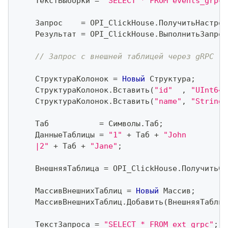
    ТекстВыборки 
=
"SELECT * FROM events_grpc"
    Запрос    
=
 OPI_ClickHouse
.
ПолучитьНастрой
    Результат 
=
 OPI_ClickHouse
.
ВыполнитьЗапрос
// Запрос с внешней таблицей через gRPC
    СтруктураКолонок 
=
Новый
 Структура
;
    СтруктураКолонок
.
Вставить
(
"id"
,
"UInt64"
    СтруктураКолонок
.
Вставить
(
"name"
,
"String"
    Таб           
=
 Символы
.
Таб
;
    ДанныеТаблицы 
=
"1"
+
 Таб 
+
"John
    |2"
+
 Таб 
+
"Jane"
;
    ВнешняяТаблица 
=
 OPI_ClickHouse
.
ПолучитьСт
    МассивВнешнихТаблиц 
=
Новый
 Массив
;
    МассивВнешнихТаблиц
.
Добавить
(
ВнешняяТаблиц
    ТекстЗапроса 
=
"SELECT * FROM ext_grpc"
;