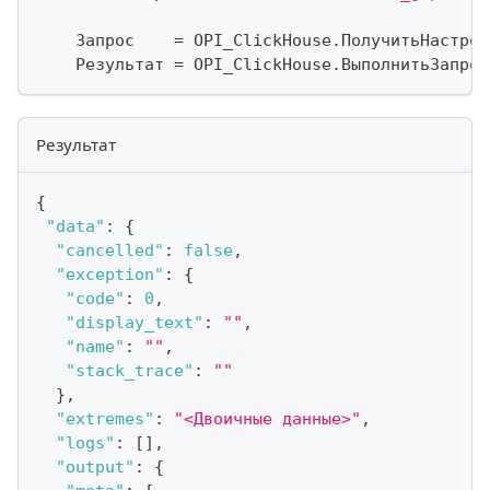
    Запрос    
=
 OPI_ClickHouse
.
ПолучитьНастрой
    Результат 
=
 OPI_ClickHouse
.
ВыполнитьЗапрос
Результат
{
"data"
:
{
"cancelled"
:
false
,
"exception"
:
{
"code"
:
0
,
"display_text"
:
""
,
"name"
:
""
,
"stack_trace"
:
""
}
,
"extremes"
:
"<Двоичные данные>"
,
"logs"
:
[
]
,
"output"
:
{