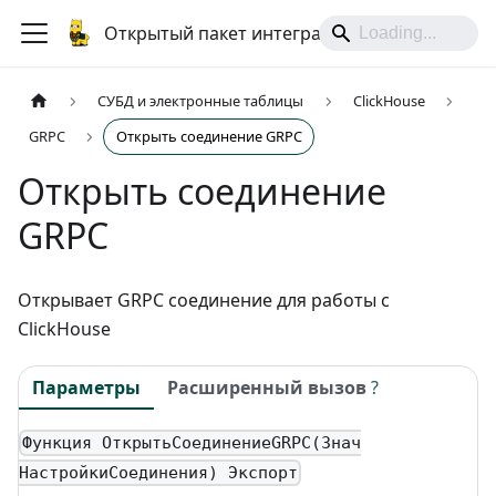
Открытый пакет интеграций
СУБД и электронные таблицы
ClickHouse
GRPC
Открыть соединение GRPC
Открыть соединение
GRPC
Открывает GRPC соединение для работы с
ClickHouse
Параметры
Расширенный вызов
?
Функция ОткрытьСоединениеGRPC(Знач
НастройкиСоединения) Экспорт