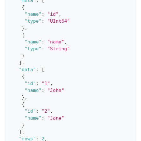
"meta"
:
[
{
"name"
:
"id"
,
"type"
:
"UInt64"
}
,
{
"name"
:
"name"
,
"type"
:
"String"
}
]
,
"data"
:
[
{
"id"
:
"1"
,
"name"
:
"John"
}
,
{
"id"
:
"2"
,
"name"
:
"Jane"
}
]
,
"rows"
:
2
,