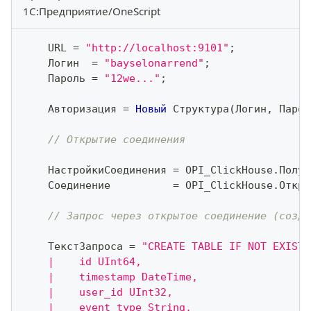
1С:Предприятие/OneScript
    URL 
=
"http://localhost:9101"
;
    Логин  
=
"bayselonarrend"
;
    Пароль 
=
"12we..."
;
    Авторизация 
=
Новый
 Структура
(
Логин
,
 Парол
// Открытие соединения
    НастройкиСоединения 
=
 OPI_ClickHouse
.
Получ
    Соединение          
=
 OPI_ClickHouse
.
Откры
// Запрос через открытое соединение (созда
    ТекстЗапроса 
=
"CREATE TABLE IF NOT EXISTS
    |    id UInt64,
    |    timestamp DateTime,
    |    user_id UInt32,
    |    event_type String,