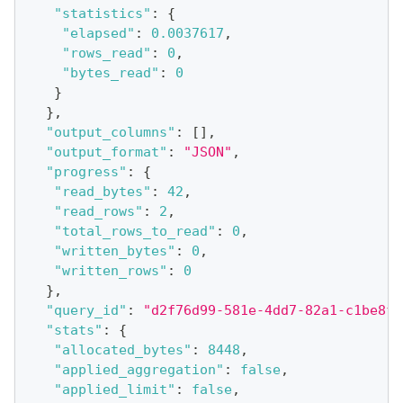
"statistics"
:
{
"elapsed"
:
0.0037617
,
"rows_read"
:
0
,
"bytes_read"
:
0
}
}
,
"output_columns"
:
[
]
,
"output_format"
:
"JSON"
,
"progress"
:
{
"read_bytes"
:
42
,
"read_rows"
:
2
,
"total_rows_to_read"
:
0
,
"written_bytes"
:
0
,
"written_rows"
:
0
}
,
"query_id"
:
"d2f76d99-581e-4dd7-82a1-c1be8f8
"stats"
:
{
"allocated_bytes"
:
8448
,
"applied_aggregation"
:
false
,
"applied_limit"
:
false
,