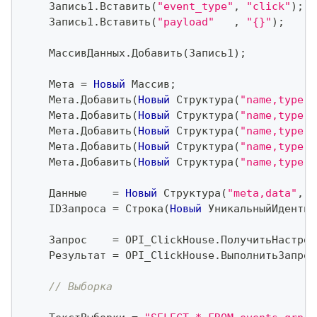
    Запись1
.
Вставить
(
"event_type"
,
"click"
)
;
    Запись1
.
Вставить
(
"payload"
,
"{}"
)
;
    МассивДанных
.
Добавить
(
Запись1
)
;
    Мета 
=
Новый
 Массив
;
    Мета
.
Добавить
(
Новый
 Структура
(
"name,type"
,
    Мета
.
Добавить
(
Новый
 Структура
(
"name,type"
,
    Мета
.
Добавить
(
Новый
 Структура
(
"name,type"
,
    Мета
.
Добавить
(
Новый
 Структура
(
"name,type"
,
    Мета
.
Добавить
(
Новый
 Структура
(
"name,type"
,
    Данные    
=
Новый
 Структура
(
"meta,data"
,
 М
    IDЗапроса 
=
 Строка
(
Новый
 УникальныйИдентиф
    Запрос    
=
 OPI_ClickHouse
.
ПолучитьНастрой
    Результат 
=
 OPI_ClickHouse
.
ВыполнитьЗапрос
// Выборка