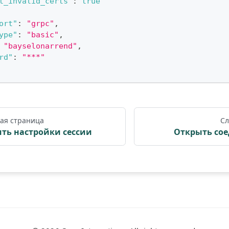
t_invalid_certs"
:
true
ort"
:
"grpc"
,
ype"
:
"basic"
,
"bayselonarrend"
,
rd"
:
"***"
ая страница
Сл
ть настройки сессии
Открыть со