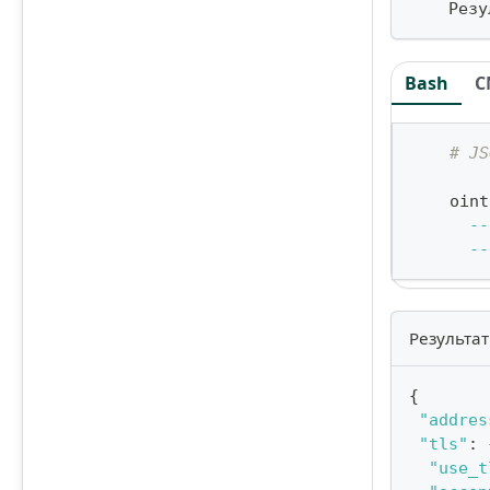
    Резу
Bash
C
# JS
    oint
--
--
Результат
{
"addres
"tls"
:
"use_t