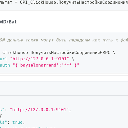
льтат 
=
 OPI_ClickHouse
.
ПолучитьНастройкиСоединения
MD/Bat
ON данные также могут быть переданы как путь к фа
 clickhouse ПолучитьНастройкиСоединенияGRPC 
\
url
"http://127.0.0.1:9101"
\
auth
"{'bayselonarrend':'***'}"
s"
:
"http://127.0.0.1:9101"
,
{
ls"
:
true
,