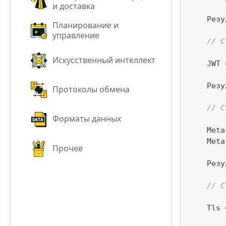
и доставка
    Резу
Планирование и
управление
// С
Искусственный интеллект
    JWT 
    Резу
Протоколы обмена
// С
Форматы данных
    Meta
    Meta
Прочее
    Резу
// С
    Tls 