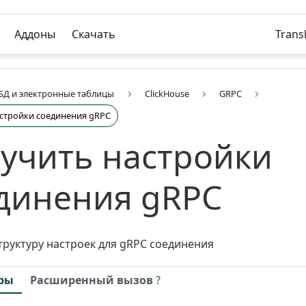
Аддоны
Скачать
Trans
БД и электронные таблицы
ClickHouse
GRPC
стройки соединения gRPC
учить настройки
динения gRPC
труктуру настроек для gRPC соединения
ры
Расширенный вызов
?