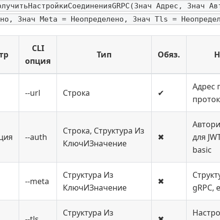
олучитьНастройкиСоединенияGRPC(Знач Адрес, Знач Ав
но, Знач Meta = Неопределено, Знач Tls = Неопреде
CLI
тр
Тип
Обяз.
Н
опция
Адрес 
--url
Строка
✔
проток
Автори
Строка, Структура Из
ция
--auth
✖
для JWT
КлючИЗначение
basic
Структура Из
Структ
--meta
✖
КлючИЗначение
gRPC, 
Структура Из
Настро
--tls
✖