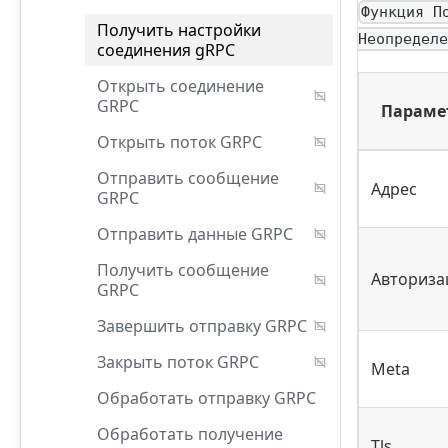
Функция П
Получить настройки
Неопределе
соединения gRPC
Открыть соединение
GRPC
Параме
Открыть поток GRPC
Отправить сообщение
Адрес
GRPC
Отправить данные GRPC
Получить сообщение
Авториза
GRPC
Завершить отправку GRPC
Закрыть поток GRPC
Meta
Обработать отправку GRPC
Обработать получение
Tls