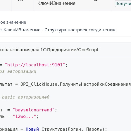
КлючИЗначение
Получ
ое значение
Из КлючИЗначение - Структура настроек соединения
спользования для 1С:Предприятие/OneScript
=
"http://localhost:9101"
;
ез авторизации
льтат 
=
 OPI_ClickHouse
.
ПолучитьНастройкиСоединения
 basic авторизацией
н  
=
"bayselonarrend"
;
ль 
=
"12we..."
;
ризация 
=
Новый
 Структура
(
Логин
,
 Пароль
)
;