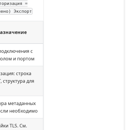
торизация =
лено) Экспорт
азначение
подключения с
олом и портом
зация: строка
, структура для
ура метаданных
если необходимо
йки TLS. См.