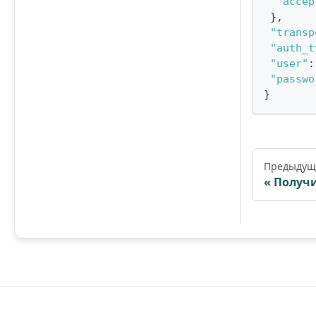
"accep
}
,
"transp
"auth_t
"user"
:
"passwo
}
Предыдущ
Получи