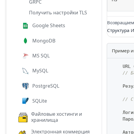
GRPC
Получить настройки TLS
Возвращаем
Google Sheets
Структура 
MongoDB
Пример и
MS SQL
    URL 
MySQL
// Б
PostgreSQL
    Резу
// С
SQLite
    Логи
Файловые хостинги и
    Паро
хранилища
Электронная коммерция
    Авто