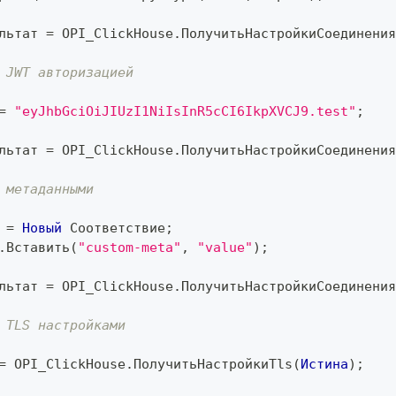
льтат 
=
 OPI_ClickHouse
.
ПолучитьНастройкиСоединения
 JWT авторизацией
=
"eyJhbGciOiJIUzI1NiIsInR5cCI6IkpXVCJ9.test"
;
льтат 
=
 OPI_ClickHouse
.
ПолучитьНастройкиСоединения
 метаданными
 
=
Новый
 Соответствие
;
.
Вставить
(
"custom-meta"
,
"value"
)
;
льтат 
=
 OPI_ClickHouse
.
ПолучитьНастройкиСоединения
 TLS настройками
=
 OPI_ClickHouse
.
ПолучитьНастройкиTls
(
Истина
)
;