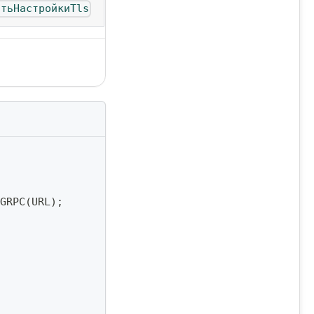
итьНастройкиTls
GRPC
(
URL
)
;