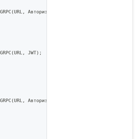
GRPC
(
URL
,
 Авторизация
)
;
GRPC
(
URL
,
 JWT
)
;
GRPC
(
URL
,
 Авторизация
,
 Meta
)
;