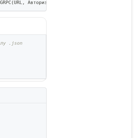
GRPC
(
URL
,
 Авторизация
,
,
 Tls
)
;
йлу .json