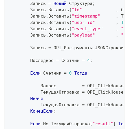
        Запись 
=
Новый
 Структура
;
        Запись
.
Вставить
(
"id"
,
 Сче
        Запись
.
Вставить
(
"timestamp"
,
 Тек
        Запись
.
Вставить
(
"user_id"
,
100
        Запись
.
Вставить
(
"event_type"
,
"st
        Запись
.
Вставить
(
"payload"
,
"{}
        Запись 
=
 OPI_Инструменты
.
JSONСтрокой
(
З
        Последнее 
=
 Счетчик 
=
4
;
Если
 Счетчик 
=
0
Тогда
            Запрос          
=
 OPI_ClickHouse
.
П
            ТекущаяОтправка 
=
 OPI_ClickHouse
.
О
Иначе
            ТекущаяОтправка 
=
 OPI_ClickHouse
.
О
КонецЕсли
;
Если
Не
 ТекущаяОтправка
[
"result"
]
Тогд