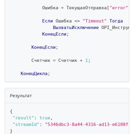
            Ошибка 
=
 ТекущаяОтправка
[
"error"
]
;
Если
 Ошибка 
<
>
"Timeout"
Тогда
ВызватьИсключение
 OPI_Инструме
КонецЕсли
;
КонецЕсли
;
        Счетчик 
=
 Счетчик 
+
1
;
КонецЦикла
;
Результат
{
"result"
:
true
,
"streamId"
:
"5346dbc3-8a44-4316-ad13-e6108f18
}