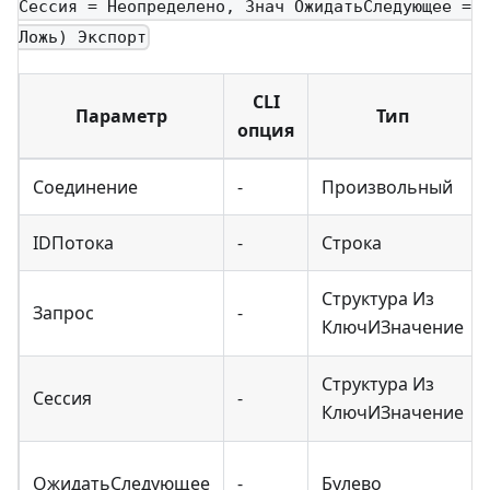
Сессия = Неопределено, Знач ОжидатьСледующее =
Ложь) Экспорт
CLI
Параметр
Тип
опция
Соединение
-
Произвольный
IDПотока
-
Строка
Структура Из
Запрос
-
КлючИЗначение
Структура Из
Сессия
-
КлючИЗначение
ОжидатьСледующее
-
Булево