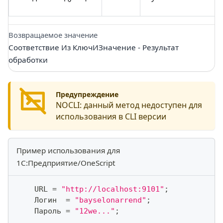
Возвращаемое значение
Соответствие Из КлючИЗначение - Результат
обработки
Предупреждение
NOCLI:
данный метод недоступен для
использования в CLI версии
Пример использования для
1С:Предприятие/OneScript
    URL 
=
"http://localhost:9101"
;
    Логин  
=
"bayselonarrend"
;
    Пароль 
=
"12we..."
;