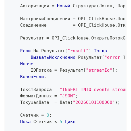
    Авторизация 
=
Новый
 Структура
(
Логин
,
 Парол
    НастройкиСоединения 
=
 OPI_ClickHouse
.
Получ
    Соединение          
=
 OPI_ClickHouse
.
Откры
    Результат 
=
 OPI_ClickHouse
.
ОткрытьПотокGRP
Если
Не
 Результат
[
"result"
]
Тогда
ВызватьИсключение
 Результат
[
"error"
]
;
Иначе
        IDПотока 
=
 Результат
[
"streamId"
]
;
КонецЕсли
;
    ТекстЗапроса 
=
"INSERT INTO events_stream_
    ФорматДанных 
=
"JSON"
;
    ТекущаяДата  
=
 Дата
(
"20260101100000"
)
;
    Счетчик 
=
0
;
Пока
 Счетчик 
<
5
Цикл