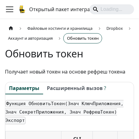
Открытый пакет интеграций
Файловые хостинги и хранилища
Dropbox
Аккаунт и авторизация
Обновить токен
Обновить токен
Получает новый токен на основе рефреш токена
Параметры
Расширенный вызов
?
Функция ОбновитьТокен(Знач КлючПриложения,
Знач СекретПриложения, Знач РефрешТокен)
Экспорт
CLI