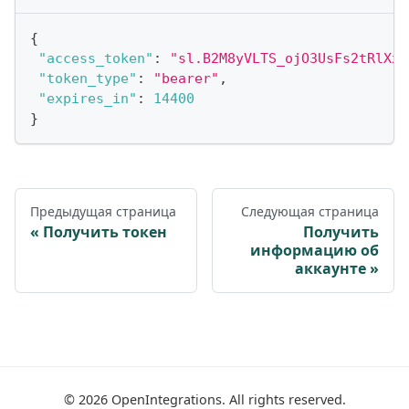
{
"access_token"
:
"sl.B2M8yVLTS_ojO3UsFs2tRlXxk
"token_type"
:
"bearer"
,
"expires_in"
:
14400
}
Предыдущая страница
Следующая страница
Получить токен
Получить
информацию об
аккаунте
©
2026
OpenIntegrations. All rights reserved.