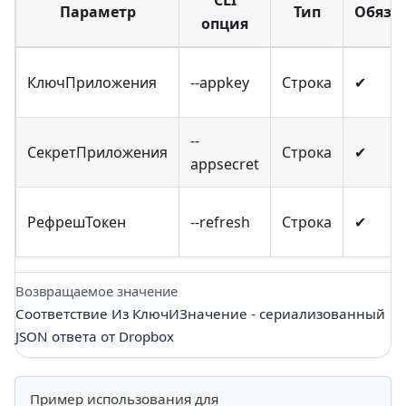
Параметр
Тип
Обяз.
опция
КлючПриложения
--appkey
Строка
✔
--
СекретПриложения
Строка
✔
appsecret
РефрешТокен
--refresh
Строка
✔
Возвращаемое значение
Соответствие Из КлючИЗначение - сериализованный
JSON ответа от Dropbox
Пример использования для