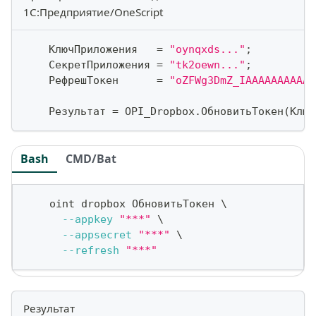
1С:Предприятие/OneScript
    КлючПриложения   
=
"oynqxds..."
;
    СекретПриложения 
=
"tk2oewn..."
;
    РефрешТокен      
=
"oZFWg3DmZ_IAAAAAAAAAAW
    Результат 
=
 OPI_Dropbox
.
ОбновитьТокен
(
Ключ
Bash
CMD/Bat
    oint dropbox ОбновитьТокен 
\
--appkey
"***"
\
--appsecret
"***"
\
--refresh
"***"
Результат