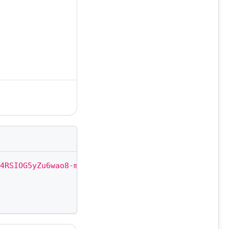
4RSIOG5yZu6wao8-mXwEbhs-TC10gz2EnYJ0qnIbRIXAc5jF7