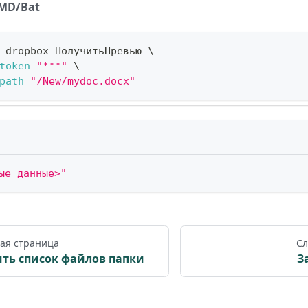
MD/Bat
 dropbox ПолучитьПревью 
\
token
"***"
\
path
"/New/mydoc.docx"
ые данные>"
ая страница
Сл
ть список файлов папки
З