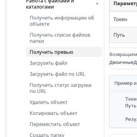
Работа с файлами и
Парамет
каталогами
Получить информацию об
Токен
объекте
Получить список файлов
Путь
папки
Получить превью
Возвращаем
ДвоичныеДа
Загрузить файл
Загрузить файл по URL
Пример и
Получить статус загрузки
по URL
    Токе
Удалить объект
    Путь
Копировать объект
    Резу
Переместить объект
Создать папку