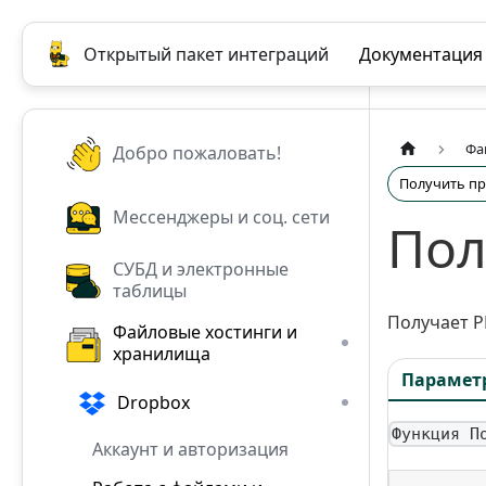
Открытый пакет интеграций
Документация
Фа
Добро пожаловать!
Получить п
Мессенджеры и соц. сети
Пол
СУБД и электронные
таблицы
Получает P
Файловые хостинги и
хранилища
Парамет
Dropbox
Функция П
Аккаунт и авторизация