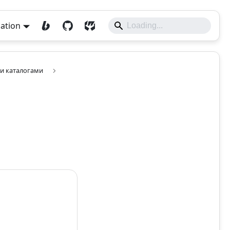
lation
 и каталогами