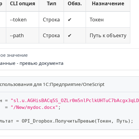
р
CLI опция
Тип
Обяз.
Назначение
--token
Строка
✔
Токен
--path
Строка
✔
Путь к объекту
ое значение
нные - превью документа
спользования для 1С:Предприятие/OneScript
н 
=
"sl.u.AGHisBACq5S_OZLr0m5nlPclkUHTuC7bAcgx3qLD
  
=
"/New/mydoc.docx"
;
льтат 
=
 OPI_Dropbox
.
ПолучитьПревью
(
Токен
,
 Путь
)
;