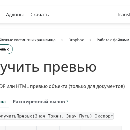
Аддоны
Скачать
Trans
йловые хостинги и хранилища
Dropbox
Работа с файлами
ревью
учить превью
DF или HTML превью объекта (только для документов)
ры
Расширенный вызов
?
олучитьПревью(Знач Токен, Знач Путь) Экспорт