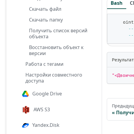
Bash
C
Скачать файл
Скачать папку
    oint
--
Получить список версий
--
объекта
Восстановить объект к
версии
Результат
Работа с тегами
Настройки совместного
"<Двоичн
доступа
Google Drive
Предыдущ
AWS S3
Получи
Yandex.Disk