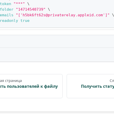
token
"***"
\
folder
"14714540739"
\
emails
"['h5bk6ft62s@privaterelay.appleid.com']"
readonly
true
ая страница
Сл
ть пользователей к файлу
Получить стат