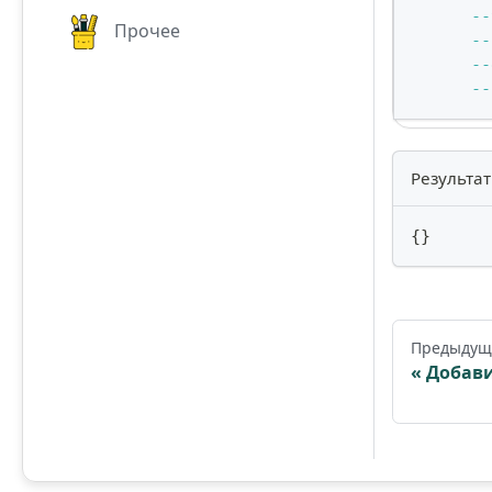
--
Прочее
--
--
--
Результат
{
}
Предыдущ
Добави