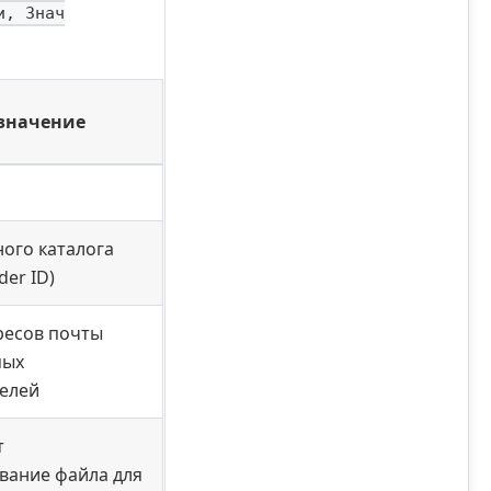
и, Знач
значение
ного каталога
der ID)
ресов почты
мых
елей
т
вание файла для