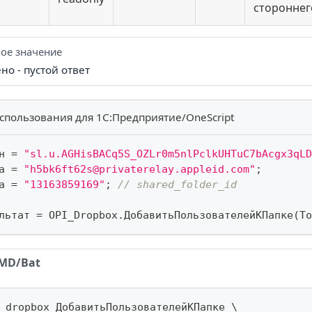
стороннег
ое значение
о - пустой ответ
спользования для 1С:Предприятие/OneScript
н 
=
"sl.u.AGHisBACq5S_OZLr0m5nlPclkUHTuC7bAcgx3qLD
а 
=
"h5bk6ft62s@privaterelay.appleid.com"
;
а 
=
"13163859169"
;
// shared_folder_id
льтат 
=
 OPI_Dropbox
.
ДобавитьПользователейКПапке
(
То
MD/Bat
 dropbox ДобавитьПользователейКПапке 
\