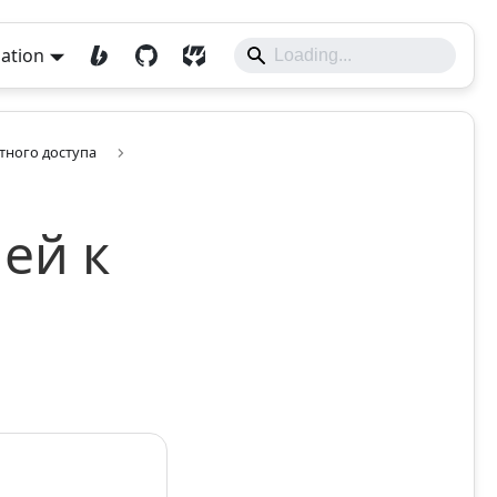
lation
тного доступа
ей к