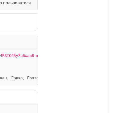
о пользователя
4RSIOG5yZu6wao8-mXwEbhs-TC10gz2EnYJ0qnIbRIXAc5jF7
кен
,
 Папка
,
 Почта
,
Ложь
)
;