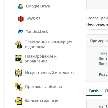
Google Drive
Возвращаем
AWS S3
Неопределен
Yandex.Disk
Пример и
Электронная коммерция
и доставка
    Токе
Планирование и
    Почт
управление
    Папк
Искусственный интеллект
    Резу
Протоколы обмена
Bash
C
Форматы данных
    oint