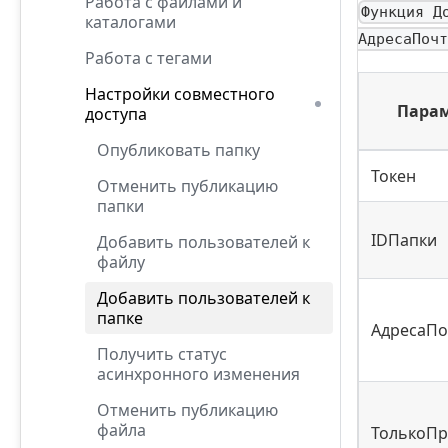
Работа с файлами и
Функция Д
каталогами
АдресаПочт
Работа с тегами
Настройки совместного
Пара
доступа
Опубликовать папку
Токен
Отменить публикацию
папки
IDПапки
Добавить пользователей к
файлу
Добавить пользователей к
папке
АдресаП
Получить статус
асинхронного изменения
Отменить публикацию
файла
ТолькоП