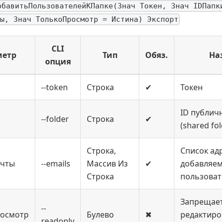
обавитьПользователейКПапке(Знач Токен, Знач IDПапк
ы, Знач ТолькоПросмотр = Истина) Экспорт
CLI
метр
Тип
Обяз.
На
опция
--token
Строка
✔
Токен
ID публич
--folder
Строка
✔
(shared fol
Строка,
Список ад
очты
--emails
Массив Из
✔
добавляе
Строка
пользоват
Запрещае
--
росмотр
Булево
✖
редактиро
readonly