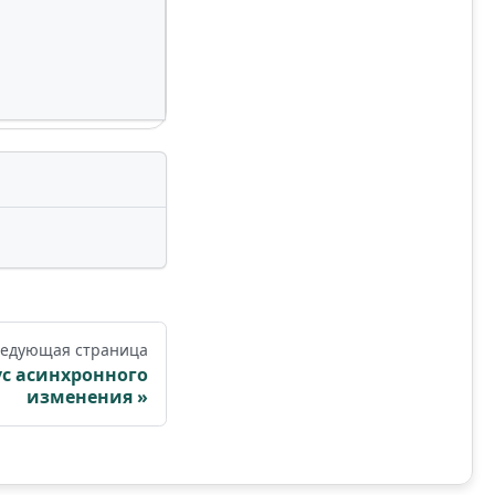
\
едующая страница
ус асинхронного
изменения