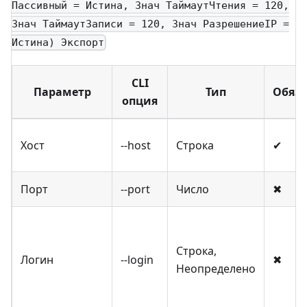
Пассивный = Истина, Знач ТаймаутЧтения = 120,
Знач ТаймаутЗаписи = 120, Знач РазрешениеIP =
Истина) Экспорт
CLI
Параметр
Тип
Обяз.
опция
Хост
--host
Строка
✔
Порт
--port
Число
✖
Строка,
Логин
--login
✖
Неопределено