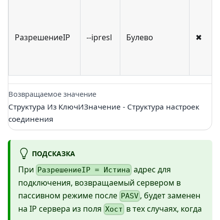
РазрешениеIP
--ipresl
Булево
✖
Возвращаемое значение
Структура Из КлючИЗначение - Структура настроек
соединения
ПОДСКАЗКА
При
адрес для
РазрешениеIP = Истина
подключения, возвращаемый сервером в
пассивном режиме после
, будет заменен
PASV
на IP сервера из поля
в тех случаях, когда
Хост