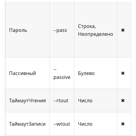
Строка,
Пароль
--pass
✖
Неопределено
--
Пассивный
Булево
✖
passive
ТаймаутЧтения
--rtout
Число
✖
ТаймаутЗаписи
--wtout
Число
✖