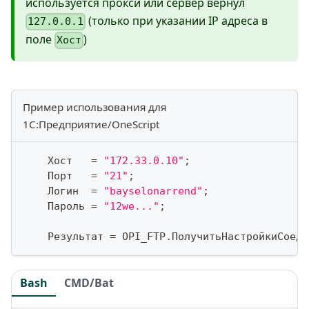
используется прокси или сервер вернул
(только при указании IP адреса в
127.0.0.1
поле
)
Хост
Пример использования для
1С:Предприятие/OneScript
    Хост   
=
"172.33.0.10"
;
    Порт   
=
"21"
;
    Логин  
=
"bayselonarrend"
;
    Пароль 
=
"12we..."
;
    Результат 
=
 OPI_FTP
.
ПолучитьНастройкиСоеди
Bash
CMD/Bat