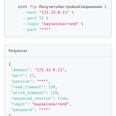
    oint 
ftp
 ПолучитьНастройкиСоединения 
\
--host
"172.33.0.11"
\
--port
21
\
--login
"bayselonarrend"
\
--pass
"***"
Результат
{
"domain"
:
"172.33.0.11"
,
"port"
:
21
,
"passive"
:
"***"
,
"read_timeout"
:
120
,
"write_timeout"
:
120
,
"advanced_resolve"
:
true
,
"login"
:
"bayselonarrend"
,
"password"
:
"***"
}