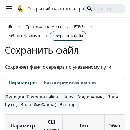
Открытый пакет интеграций
Протоколы обмена
FTP(S)
Работа с файлами
Сохранить файл
Сохранить файл
Сохраняет файл с сервера по указанному пути
Параметры
Расширенный вызов
?
Функция СохранитьФайл(Знач Соединение, Знач
Путь, Знач ИмяФайла) Экспорт
CLI
Параметр
Тип
Обяз.
опция