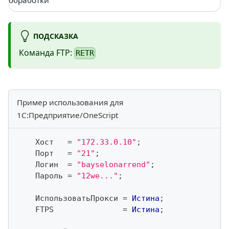
ПОДСКАЗКА
Команда FTP:
RETR
Пример использования для
1С:Предприятие/OneScript
    Хост   
=
"172.33.0.10"
;
    Порт   
=
"21"
;
    Логин  
=
"bayselonarrend"
;
    Пароль 
=
"12we..."
;
    ИспользоватьПрокси 
=
Истина
;
    FTPS               
=
Истина
;