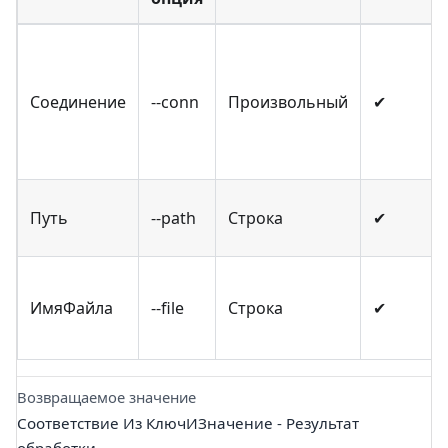
Соединение
--conn
Произвольный
✔
Путь
--path
Строка
✔
ИмяФайла
--file
Строка
✔
Возвращаемое значение
Соответствие Из КлючИЗначение - Результат
обработки