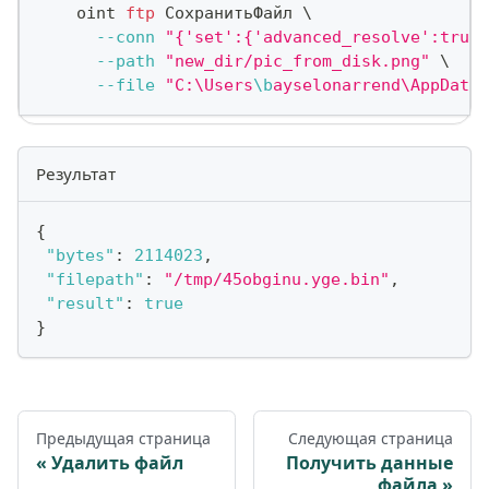
    oint 
ftp
 СохранитьФайл 
\
--conn
"{'set':{'advanced_resolve':true,
--path
"new_dir/pic_from_disk.png"
\
--file
"C:\Users
\b
ayselonarrend\AppData\
Результат
{
"bytes"
:
2114023
,
"filepath"
:
"/tmp/45obginu.yge.bin"
,
"result"
:
true
}
Предыдущая страница
Следующая страница
Удалить файл
Получить данные
файла