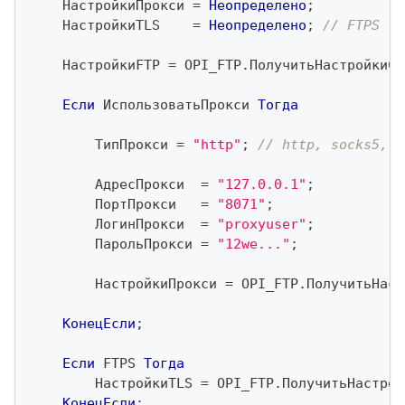
    НастройкиПрокси 
=
Неопределено
;
    НастройкиTLS    
=
Неопределено
;
// FTPS
    НастройкиFTP 
=
 OPI_FTP
.
ПолучитьНастройкиСо
Если
 ИспользоватьПрокси 
Тогда
        ТипПрокси 
=
"http"
;
// http, socks5, s
        АдресПрокси  
=
"127.0.0.1"
;
        ПортПрокси   
=
"8071"
;
        ЛогинПрокси  
=
"proxyuser"
;
        ПарольПрокси 
=
"12we..."
;
        НастройкиПрокси 
=
 OPI_FTP
.
ПолучитьНаст
КонецЕсли
;
Если
 FTPS 
Тогда
        НастройкиTLS 
=
 OPI_FTP
.
ПолучитьНастрой
КонецЕсли
;