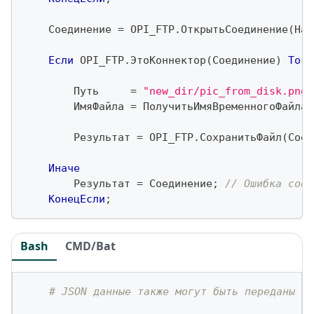
    Соединение 
=
 OPI_FTP
.
ОткрытьСоединение
(
Нас
Если
 OPI_FTP
.
ЭтоКоннектор
(
Соединение
)
Тогд
        Путь     
=
"new_dir/pic_from_disk.png"
        ИмяФайла 
=
 ПолучитьИмяВременногоФайла
(
        Результат 
=
 OPI_FTP
.
СохранитьФайл
(
Соед
Иначе
        Результат 
=
 Соединение
;
// Ошибка соед
КонецЕсли
;
Bash
CMD/Bat
# JSON данные также могут быть переданы ка