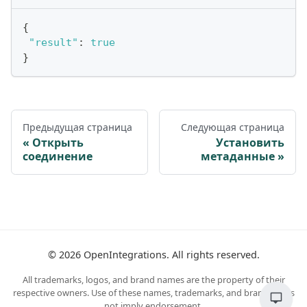
{
"result"
:
true
}
Предыдущая страница
Следующая страница
Открыть
Установить
соединение
метаданные
©
2026
OpenIntegrations. All rights reserved.
All trademarks, logos, and brand names are the property of their
respective owners. Use of these names, trademarks, and brands does
not imply endorsement.