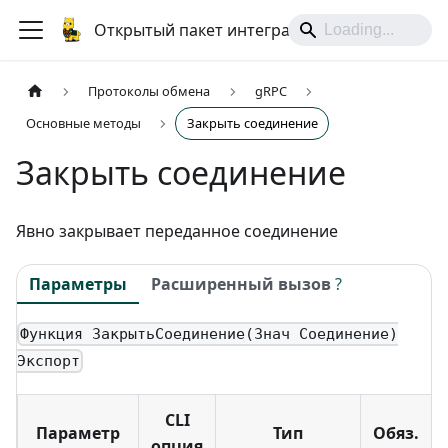
Открытый пакет интеграций
Протоколы обмена
gRPC
Основные методы
Закрыть соединение
Закрыть соединение
Явно закрывает переданное соединение
Параметры
Расширенный вызов
?
Функция ЗакрытьСоединение(Знач Соединение)
Экспорт
CLI
Параметр
Тип
Обяз.
опция