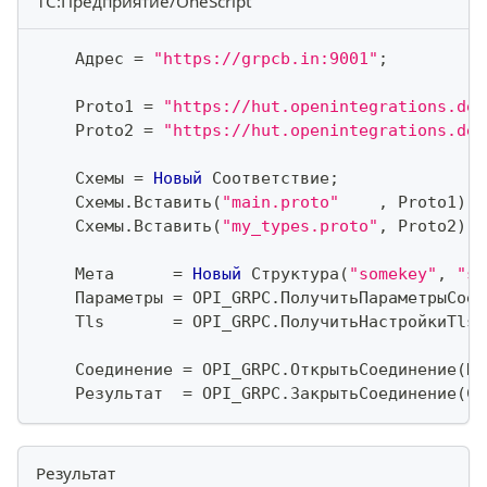
1С:Предприятие/OneScript
    Адрес 
=
"https://grpcb.in:9001"
;
    Proto1 
=
"https://hut.openintegrations.dev
    Proto2 
=
"https://hut.openintegrations.dev
    Схемы 
=
Новый
 Соответствие
;
    Схемы
.
Вставить
(
"main.proto"
,
 Proto1
)
;
    Схемы
.
Вставить
(
"my_types.proto"
,
 Proto2
)
;
    Мета      
=
Новый
 Структура
(
"somekey"
,
"so
    Параметры 
=
 OPI_GRPC
.
ПолучитьПараметрыСоед
    Tls       
=
 OPI_GRPC
.
ПолучитьНастройкиTls
(
    Соединение 
=
 OPI_GRPC
.
ОткрытьСоединение
(
Па
    Результат  
=
 OPI_GRPC
.
ЗакрытьСоединение
(
Со
Результат