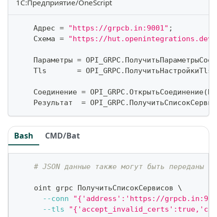
1С:Предприятие/OneScript
    Адрес 
=
"https://grpcb.in:9001"
;
    Схема 
=
"https://hut.openintegrations.dev/
    Параметры 
=
 OPI_GRPC
.
ПолучитьПараметрыСоед
    Tls       
=
 OPI_GRPC
.
ПолучитьНастройкиTls
(
    Соединение 
=
 OPI_GRPC
.
ОткрытьСоединение
(
Па
    Результат  
=
 OPI_GRPC
.
ПолучитьСписокСервис
Bash
CMD/Bat
# JSON данные также могут быть переданы ка
    oint grpc ПолучитьСписокСервисов 
\
--conn
"{'address':'https://grpcb.in:900
--tls
"{'accept_invalid_certs':true,'ca_