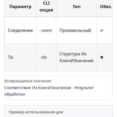
CLI
Параметр
Тип
Обяз.
опция
Соединение
--conn
Произвольный
✔
Структура Из
Tls
--tls
✖
КлючИЗначение
Возвращаемое значение
Соответствие Из КлючИЗначение - Результат
обработки
Пример использования для