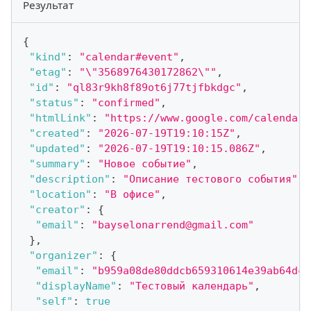
Результат
{
"kind"
:
"calendar#event"
,
"etag"
:
"\"3568976430172862\""
,
"id"
:
"ql83r9kh8f89ot6j77tjfbkdgc"
,
"status"
:
"confirmed"
,
"htmlLink"
:
"https://www.google.com/calendar/
"created"
:
"2026-07-19T19:10:15Z"
,
"updated"
:
"2026-07-19T19:10:15.086Z"
,
"summary"
:
"Новое событие"
,
"description"
:
"Описание тестового события"
,
"location"
:
"В офисе"
,
"creator"
:
{
"email"
:
"bayselonarrend@gmail.com"
}
,
"organizer"
:
{
"email"
:
"b959a08de80ddcb659310614e39ab64dc7
"displayName"
:
"Тестовый календарь"
,
"self"
:
true