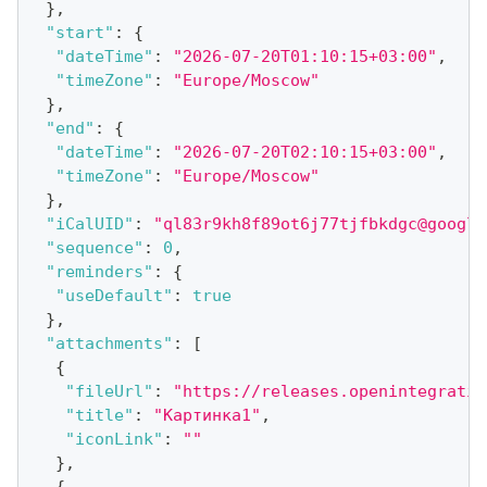
}
,
"start"
:
{
"dateTime"
:
"2026-07-20T01:10:15+03:00"
,
"timeZone"
:
"Europe/Moscow"
}
,
"end"
:
{
"dateTime"
:
"2026-07-20T02:10:15+03:00"
,
"timeZone"
:
"Europe/Moscow"
}
,
"iCalUID"
:
"ql83r9kh8f89ot6j77tjfbkdgc@google
"sequence"
:
0
,
"reminders"
:
{
"useDefault"
:
true
}
,
"attachments"
:
[
{
"fileUrl"
:
"https://releases.openintegratio
"title"
:
"Картинка1"
,
"iconLink"
:
""
}
,
{