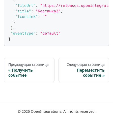
"fileUrl"
:
"https://releases.openintegratio
"title"
:
"Картинка2"
,
"iconLink"
:
""
}
]
,
"eventType"
:
"default"
}
Предыдущая страница
Следующая страница
Получить
Переместить
событие
событие
©
2026
OpenIntegrations. All rights reserved.