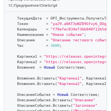
1С:Предприятие/OneScript
    ТекущаяДата  
=
 OPI_Инструменты
.
ПолучитьТек
    Токен        
=
"ya29.a0AT3oNZ89Gfvy6_DUg_t
    Календарь    
=
"f70efec034ef36b040f12b5d89
    Наименование 
=
"Новое событие"
;
    Описание     
=
"Описание тестового события
    Час          
=
3600
;
    Картинка1 
=
"https://releases.openintegrat
    Картинка2 
=
"https://releases.openintegrat
    Вложения  
=
Новый
 Соответствие
;
    Вложения
.
Вставить
(
"Картинка1"
,
 Картинка1
)
;
    Вложения
.
Вставить
(
"Картинка2"
,
 Картинка2
)
;
    ОписаниеСобытия 
=
Новый
 Соответствие
;
    ОписаниеСобытия
.
Вставить
(
"Описание"
    ОписаниеСобытия
.
Вставить
(
"Заголовок"
    ОписаниеСобытия
.
Вставить
(
"МестоПроведения"