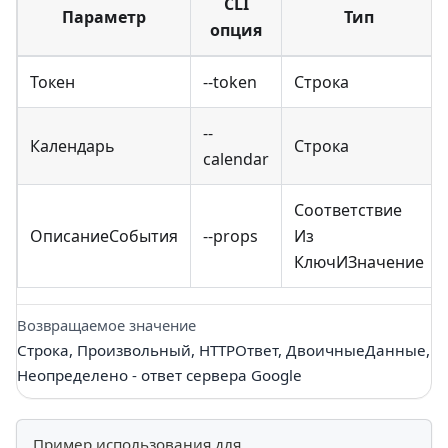
CLI
Параметр
Тип
опция
Токен
--token
Строка
--
Календарь
Строка
calendar
Соответствие
ОписаниеСобытия
--props
Из
КлючИЗначение
Возвращаемое значение
Строка, Произвольный, HTTPОтвет, ДвоичныеДанные,
Неопределено - ответ сервера Google
Пример использования для