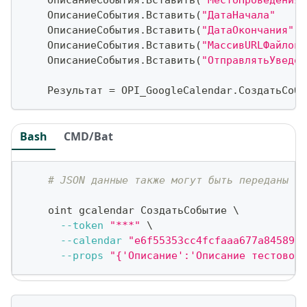
    ОписаниеСобытия
.
Вставить
(
"ДатаНачала"
    ОписаниеСобытия
.
Вставить
(
"ДатаОкончания"
    ОписаниеСобытия
.
Вставить
(
"МассивURLФайловВ
    ОписаниеСобытия
.
Вставить
(
"ОтправлятьУведом
    Результат 
=
 OPI_GoogleCalendar
.
СоздатьСобы
Bash
CMD/Bat
# JSON данные также могут быть переданы ка
    oint gcalendar СоздатьСобытие 
\
--token
"***"
\
--calendar
"e6f55353cc4fcfaaa677a845891d
--props
"{'Описание':'Описание тестового