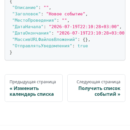
{
"Описание"
:
""
,
"Заголовок"
:
"Новое событие"
,
"МестоПроведения"
:
""
,
"ДатаНачала"
:
"2026-07-19T22:10:28+03:00"
,
"ДатаОкончания"
:
"2026-07-19T23:10:28+03:00"
,
"МассивURLФайловВложений"
:
{
}
,
"ОтправлятьУведомления"
:
true
}
Предыдущая страница
Следующая страница
Изменить
Получить список
календарь списка
событий