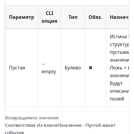
CLI
Параметр
Тип
Обяз.
Назначе
опция
Истина >
структура 
пустыми
значения
--
Пустая
Булево
✖
Ложь > в
empty
значения
будут
описания
полей
Возвращаемое значение
Соответствие Из КлючИЗначение - Пустой макет
события