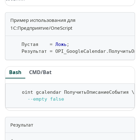
Пример использования для
1С:Предприятие/OneScript
    Пустая    
=
Ложь
;
    Результат 
=
 OPI_GoogleCalendar
.
ПолучитьОпи
Bash
CMD/Bat
    oint gcalendar ПолучитьОписаниеСобытия 
\
--empty
false
Результат