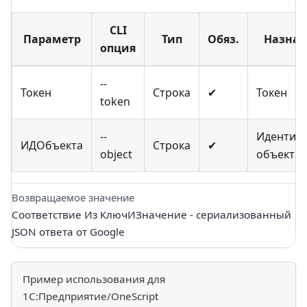
CLI
Параметр
Тип
Обяз.
Назнач
опция
--
Токен
Строка
✔
Токен
token
--
Идентиф
ИДОбъекта
Строка
✔
object
объекта
Возвращаемое значение
Соответствие Из КлючИЗначение - сериализованный
JSON ответа от Google
Пример использования для
1С:Предприятие/OneScript