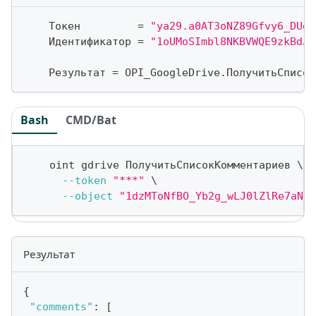
    Токен         
=
"ya29.a0AT3oNZ89Gfvy6_DUg_
    Идентификатор 
=
"1oUMoSImbl8NKBVWQE9zkBdJ0
    Результат 
=
 OPI_GoogleDrive
.
ПолучитьСписок
Bash
CMD/Bat
    oint gdrive ПолучитьСписокКомментариев 
\
--token
"***"
\
--object
"1dzMToNfBO_Yb2g_wLJ0lZlRe7aN5X
Результат
{
"comments"
:
[