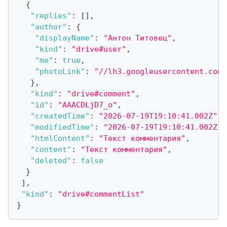
{
"replies"
:
[
]
,
"author"
:
{
"displayName"
:
"Антон Титовец"
,
"kind"
:
"drive#user"
,
"me"
:
true
,
"photoLink"
:
"//lh3.googleusercontent.com/
}
,
"kind"
:
"drive#comment"
,
"id"
:
"AAACDLjD7_o"
,
"createdTime"
:
"2026-07-19T19:10:41.002Z"
,
"modifiedTime"
:
"2026-07-19T19:10:41.002Z"
,
"htmlContent"
:
"Текст комментария"
,
"content"
:
"Текст комментария"
,
"deleted"
:
false
}
]
,
"kind"
:
"drive#commentList"
}