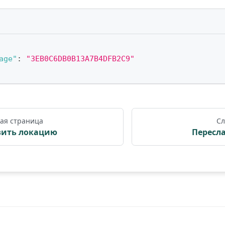
age"
:
"3EB0C6DB0B13A7B4DFB2C9"
ая страница
Сл
вить локацию
Пересл