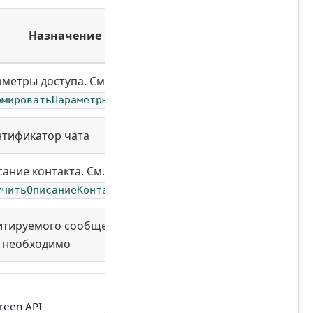
Назначение
метры доступа. См.
рмироватьПараметрыДоступа
тификатор чата
ание контакта. См.
учитьОписаниеКонтакта
итируемого сообщения,
 необходимо
reen API