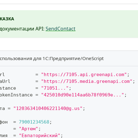
КАЗКА
документации API:
SendContact
спользования для 1С:Предприятие/OneScript
rl           
=
"https://7105.api.greenapi.com"
;
aUrl         
=
"https://7105.media.greenapi.com"
;
stance       
=
"71051..."
;
okenInstance 
=
"425010d90e114aa6b78f0969e..."
;
та 
=
"120363410406221140@g.us"
;
фон  
=
79001234568
;
     
=
"Артем"
;
лия  
=
"Евпаторийский"
;