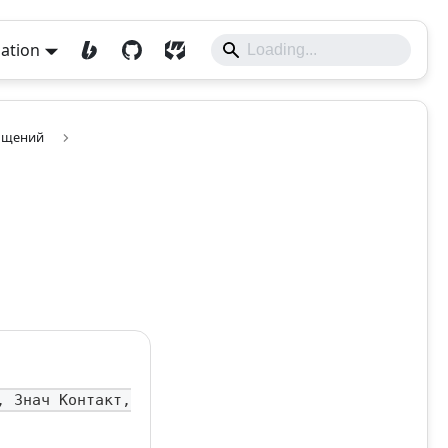
lation
бщений
, Знач Контакт,