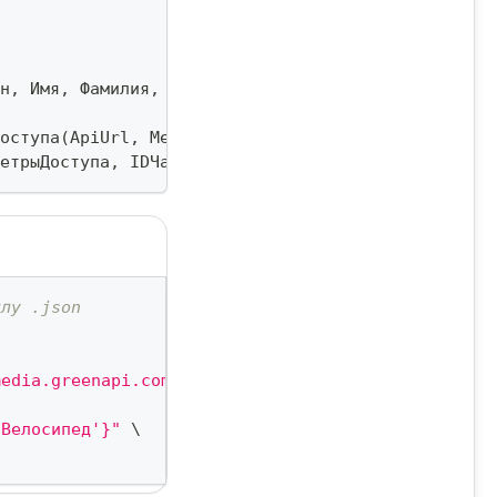
н
,
 Имя
,
 Фамилия
,
 Отчество
,
 Компания
)
;
оступа
(
ApiUrl
,
 MediaUrl
,
 IdInstance
,
 ApiTokenInst
етрыДоступа
,
 IDЧата
,
 Контакт
)
;
йлу .json
media.greenapi.com','idInstance':'7105187566','api
'Велосипед'}"
\