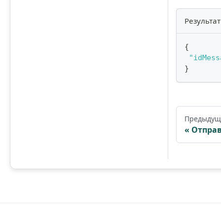
Результат
{
"idMess
}
Предыдущ
Отпра