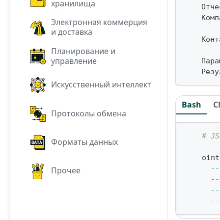
хранилища
    Отче
    Комп
Электронная коммерция
и доставка
    Конт
Планирование и
управление
    Пара
    Резу
Искусственный интеллект
Bash
C
Протоколы обмена
# JS
Форматы данных
    oint
--
Прочее
--
--
--