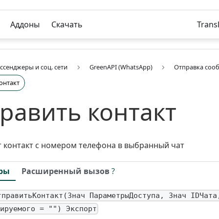
Аддоны
Скачать
Trans
ссенджеры и соц. сети
GreenAPI (WhatsApp)
Отправка соо
онтакт
равить контакт
 контакт с номером телефона в выбранный чат
ры
Расширенный вызов
?
тправитьКонтакт(Знач ПараметрыДоступа, Знач IDЧата
ируемого = "") Экспорт