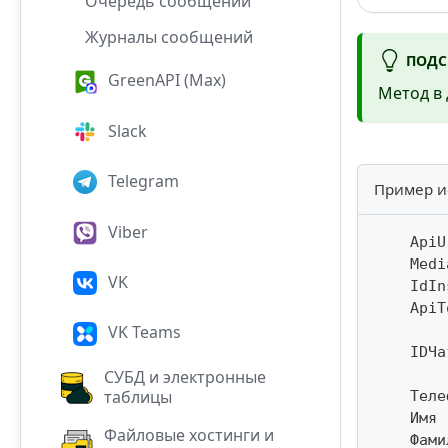
Очередь сообщений
Журналы сообщений
ПОДС
GreenAPI (Max)
Метод в 
Slack
Telegram
Пример и
Viber
    ApiU
    Medi
VK
    IdIn
    ApiT
VK Teams
    IDЧа
СУБД и электронные
таблицы
    Теле
    Имя 
Файловые хостинги и
    Фами