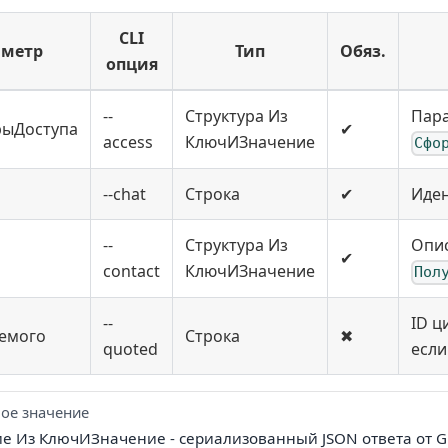
CLI
аметр
Тип
Обяз.
опция
--
Структура Из
Пара
рыДоступа
✔
access
КлючИЗначение
Сфо
--chat
Строка
✔
Иден
--
Структура Из
Опис
✔
contact
КлючИЗначение
Пол
--
ID ц
емого
Строка
✖
quoted
если
ое значение
ие Из КлючИЗначение - сериализованный JSON ответа от G