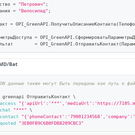
ство 
=
"Петрович"
;
ания 
=
"Велосипед"
;
акт 
=
 OPI_GreenAPI
.
ПолучитьОписаниеКонтакта
(
Телефо
метрыДоступа 
=
 OPI_GreenAPI
.
СформироватьПараметрыД
льтат        
=
 OPI_GreenAPI
.
ОтправитьКонтакт
(
Парам
MD/Bat
ON данные также могут быть переданы как путь к фа
 greenapi ОтправитьКонтакт 
\
access
"{'apiUrl':'***','mediaUrl':'https://7105.
chat
"***"
\
contact
"{'phoneContact':'79001234568','company':
quoted
"3EB0FB9C6B0FDB8209CBC3"