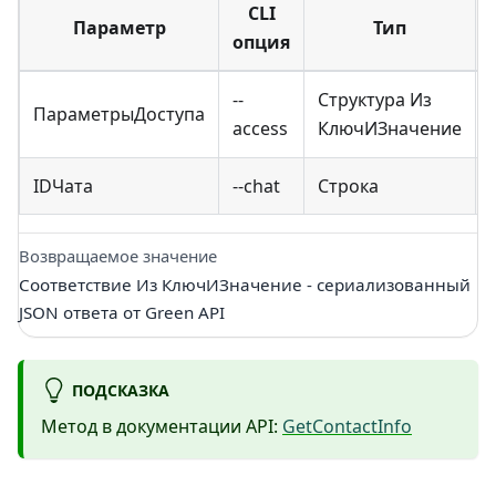
CLI
Параметр
Тип
опция
--
Структура Из
ПараметрыДоступа
access
КлючИЗначение
IDЧата
--chat
Строка
Возвращаемое значение
Соответствие Из КлючИЗначение - сериализованный
JSON ответа от Green API
ПОДСКАЗКА
Метод в документации API:
GetContactInfo