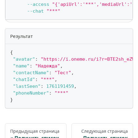
--access
"{'apiUrl':'***','mediaUrl':'h
--chat
"***"
Результат
{
"avatar"
:
"https://i.oneme.ru/i?r=BTE2sh_eZW7
"name"
:
"Надежда"
,
"contactName"
:
"Тест"
,
"chatId"
:
"***"
,
"lastSeen"
:
1761191459
,
"phoneNumber"
:
"***"
}
Предыдущая страница
Следующая страница