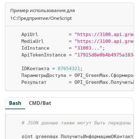
Пример использования для
1С:Предприятие/OneScript
    ApiUrl           
=
"https://3100.api.green
    MediaUrl         
=
"https://3100.api.green
    IdInstance       
=
"31003..."
;
    ApiTokenInstance 
=
"17915d8e0b4b4975a18347
    IDКонтакта 
=
87654321
;
    ПараметрыДоступа 
=
 OPI_GreenMax
.
Сформирова
    Результат        
=
 OPI_GreenMax
.
ПолучитьИн
Bash
CMD/Bat
# JSON данные также могут быть переданы ка
    oint greenmax ПолучитьИнформациюОКонтакте 