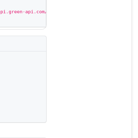
api.green-api.com/v3','idInstance':'3100309139','a