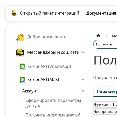
Открытый пакет интеграций
Документация
Ме
Добро пожаловать!
Получить сп
Мессенджеры и соц. сети
Пол
GreenAPI (WhatsApp)
Получает с
GreenAPI (Max)
Аккаунт
Парамет
Сформировать параметры
Функция П
доступа
Неопределе
Получить информацию об