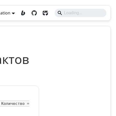
lation
актов
 Количество =