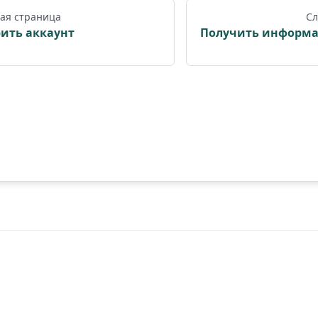
ая страница
Сл
ить аккаунт
Получить информа
©
2026
OpenIntegrations. All rights reserved.
nd brand names are the property of their respective owners. Use of
and brands does not imply endorsement.