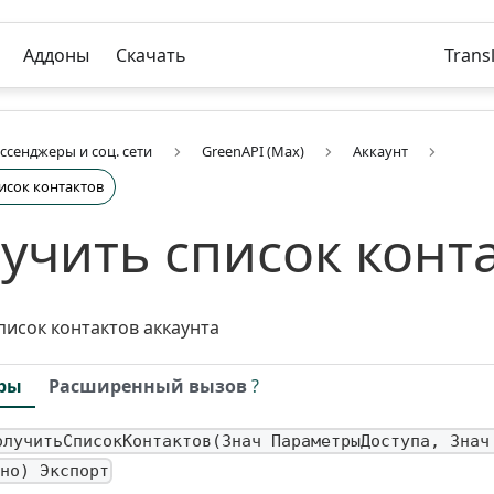
Аддоны
Скачать
Trans
ссенджеры и соц. сети
GreenAPI (Max)
Аккаунт
исок контактов
учить список конт
писок контактов аккаунта
ры
Расширенный вызов
?
олучитьСписокКонтактов(Знач ПараметрыДоступа, Знач
но) Экспорт