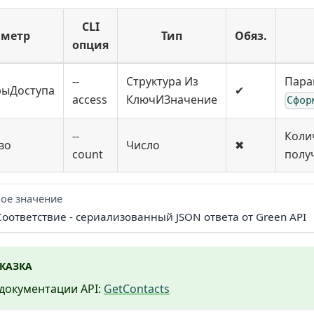
CLI
аметр
Тип
Обяз.
опция
--
Структура Из
Пара
рыДоступа
✔
access
КлючИЗначение
Сфор
--
Коли
во
Число
✖
count
получ
ое значение
оответствие - сериализованный JSON ответа от Green API
КАЗКА
документации API:
GetContacts