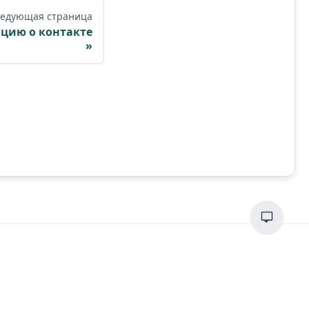
едующая страница
цию о контакте
 these names, trademarks,