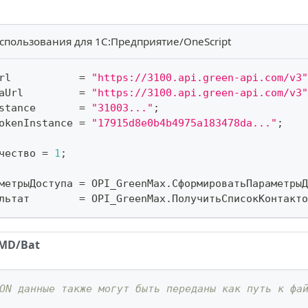
спользования для 1С:Предприятие/OneScript
rl           
=
"https://3100.api.green-api.com/v3"
aUrl         
=
"https://3100.api.green-api.com/v3"
stance       
=
"31003..."
;
okenInstance 
=
"17915d8e0b4b4975a183478da..."
;
чество 
=
1
;
метрыДоступа 
=
 OPI_GreenMax
.
СформироватьПараметрыД
льтат        
=
 OPI_GreenMax
.
ПолучитьСписокКонтакто
MD/Bat
ON данные также могут быть переданы как путь к фа