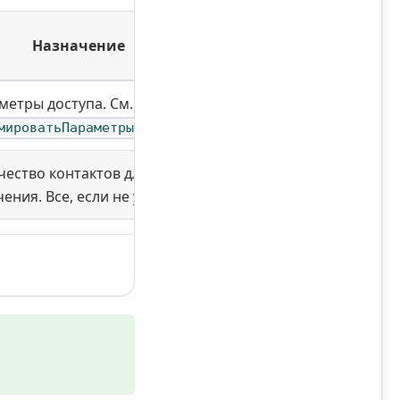
Назначение
метры доступа. См.
мироватьПараметрыДоступа
чество контактов для
ения. Все, если не указано