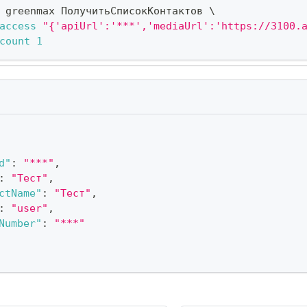
 greenmax ПолучитьСписокКонтактов 
\
access
"{'apiUrl':'***','mediaUrl':'https://3100.
count
1
d"
:
"***"
,
:
"Тест"
,
ctName"
:
"Тест"
,
:
"user"
,
Number"
:
"***"