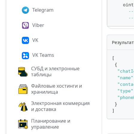
    oint
Telegram
--
--
Viber
VK
Результат
VK Teams
[
{
СУБД и электронные
"chatI
таблицы
"name"
"conta
Файловые хостинги и
"type"
хранилища
"phone
Электронная коммерция
}
и доставка
]
Планирование и
управление