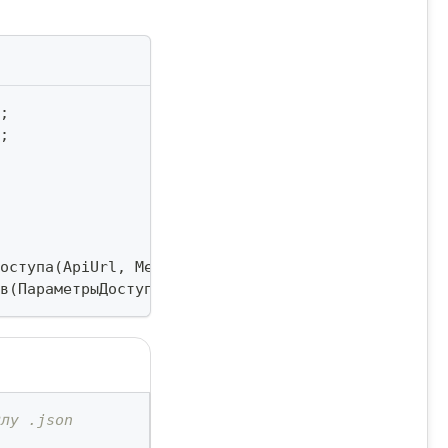
;
;
оступа
(
ApiUrl
,
 MediaUrl
,
 IdInstance
,
 ApiTokenInst
в
(
ПараметрыДоступа
,
 Количество
)
;
йлу .json