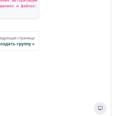
яния авторизации инстанса: yes, no>"
,
щениях и файлах: yes, no>"
едующая страница
оздать группу