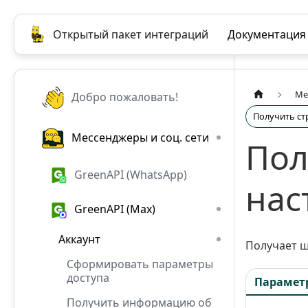
Открытый пакет интеграций
Документация
Ме
Добро пожаловать!
Получить ст
Мессенджеры и соц. сети
Пол
GreenAPI (WhatsApp)
нас
GreenAPI (Max)
Аккаунт
Получает ш
Сформировать параметры
доступа
Парамет
Получить информацию об