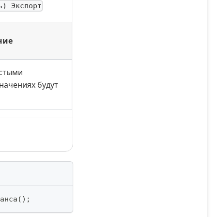
ь) Экспорт
ние
устыми
значениях будут
анса
(
)
;