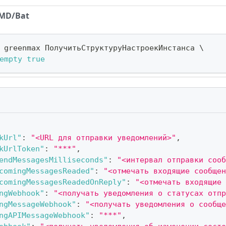
MD/Bat
 greenmax ПолучитьСтруктуруНастроекИнстанса 
\
empty
true
kUrl"
:
"<URL для отправки уведомлений>"
,
kUrlToken"
:
"***"
,
endMessagesMilliseconds"
:
"<интервал отправки соо
comingMessagesReaded"
:
"<отмечать входящие сообщен
comingMessagesReadedOnReply"
:
"<отмечать входящие 
ngWebhook"
:
"<получать уведомления о статусах отпр
ngMessageWebhook"
:
"<получать уведомления о сообщ
ngAPIMessageWebhook"
:
"***"
,