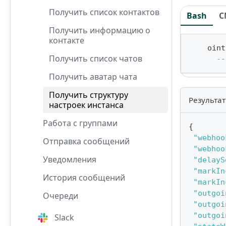
Получить список контактов
Bash
C
Получить информацию о
контакте
    oint
Получить список чатов
--
Получить аватар чата
Получить структуру
Результат
настроек инстанса
Работа с группами
{
"webhoo
Отправка сообщений
"webhoo
Уведомления
"delayS
"markIn
История сообщений
"markIn
"outgoi
Очереди
"outgoi
"outgoi
Slack