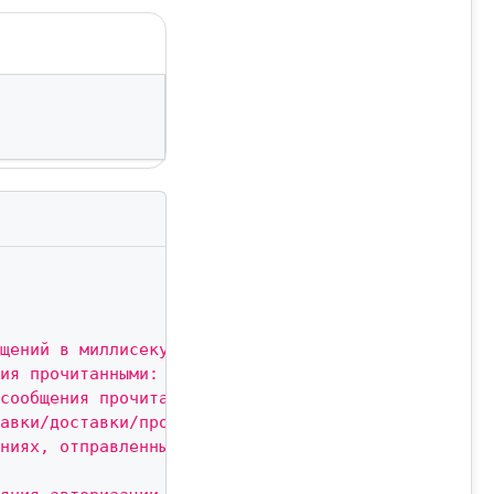
бщений в миллисекундах>"
,
ия прочитанными: yes, no>"
,
сообщения прочитанными при отправке сообщения в ч
авки/доставки/прочтении исходящих сообщений: yes,
ениях, отправленных с телефона: yes, no>"
,