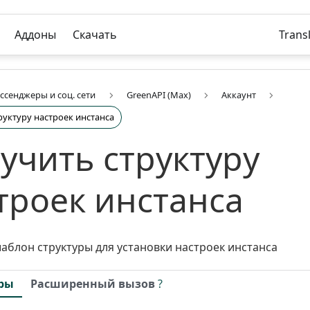
Аддоны
Скачать
Trans
ссенджеры и соц. сети
GreenAPI (Max)
Аккаунт
руктуру настроек инстанса
учить структуру
троек инстанса
аблон структуры для установки настроек инстанса
ры
Расширенный вызов
?