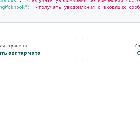
ebhook"
:
"<получать уведомления об изменении состо
ngWebhook"
:
"<получать уведомления о входящих сооб
ая страница
Сл
ть аватар чата
С