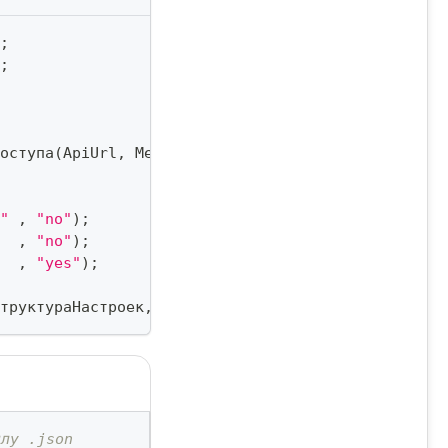
;
;
оступа
(
ApiUrl
,
 MediaUrl
,
 IdInstance
,
 ApiTokenInst
"
,
"no"
)
;
,
"no"
)
;
,
"yes"
)
;
труктураНастроек
,
 ПараметрыДоступа
)
;
йлу .json