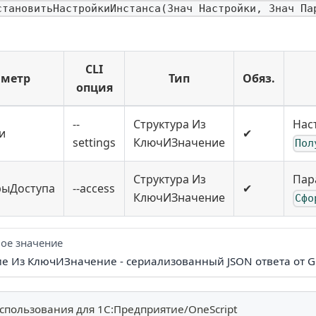
становитьНастройкиИнстанса(Знач Настройки, Знач Па
CLI
аметр
Тип
Обяз.
опция
--
Структура Из
Нас
и
✔
settings
КлючИЗначение
Пол
Структура Из
Пар
рыДоступа
--access
✔
КлючИЗначение
Сфо
ое значение
ие Из КлючИЗначение - сериализованный JSON ответа от G
спользования для 1С:Предприятие/OneScript