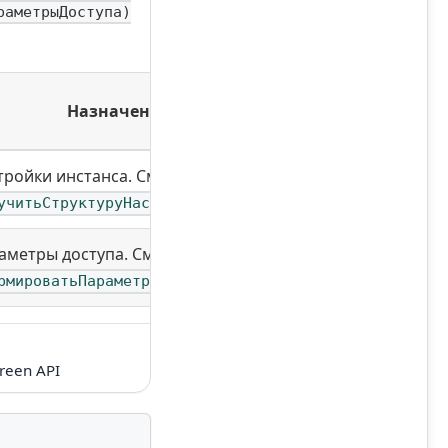
раметрыДоступа)
Назначение
тройки инстанса. См.
учитьСтруктуруНастроекИнстанса
аметры доступа. См.
рмироватьПараметрыДоступа
reen API