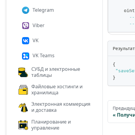
Telegram
    oint
--
--
Viber
VK
Результат
VK Teams
{
СУБД и электронные
"saveSe
таблицы
}
Файловые хостинги и
хранилища
Электронная коммерция
Предыдущ
и доставка
Получи
Планирование и
управление