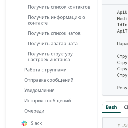
Получить список контактов
    ApiU
Получить информацию о
    Medi
контакте
    IdIn
    ApiT
Получить список чатов
Получить аватар чата
    Пара
Получить структуру
    Стру
настроек инстанса
    Стру
    Стру
Работа с группами
    Стру
Отправка сообщений
    Резу
Уведомления
История сообщений
Bash
C
Очереди
Slack
# JS