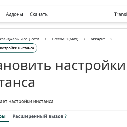
Аддоны
Скачать
Trans
ссенджеры и соц. сети
GreenAPI (Max)
Аккаунт
настройки инстанса
ановить настройки
танса
ает настройки инстанса
ры
Расширенный вызов
?