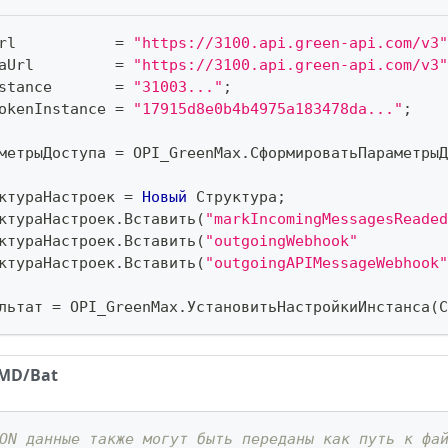
rl           
=
"https://3100.api.green-api.com/v3"
aUrl         
=
"https://3100.api.green-api.com/v3"
stance       
=
"31003..."
;
okenInstance 
=
"17915d8e0b4b4975a183478da..."
;
метрыДоступа 
=
 OPI_GreenMax
.
СформироватьПараметрыД
ктураНастроек 
=
Новый
 Структура
;
ктураНастроек
.
Вставить
(
"markIncomingMessagesReaded
ктураНастроек
.
Вставить
(
"outgoingWebhook"
ктураНастроек
.
Вставить
(
"outgoingAPIMessageWebhook"
льтат 
=
 OPI_GreenMax
.
УстановитьНастройкиИнстанса
(
С
MD/Bat
ON данные также могут быть переданы как путь к фа