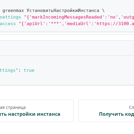
 greenmax УстановитьНастройкиИнстанса 
\
settings
"{'markIncomingMessagesReaded':'no','out
access
"{'apiUrl':'***','mediaUrl':'https://3100.
ttings"
:
true
ая страница
Сл
ть настройки инстанса
Получить ко