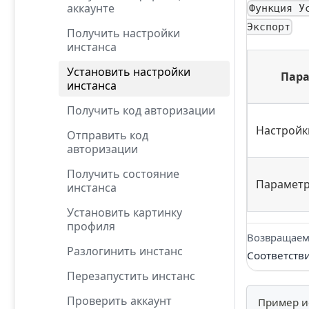
аккаунте
Функция У
Экспорт
Получить настройки
инстанса
Установить настройки
Пар
инстанса
Получить код авторизации
Настройк
Отправить код
авторизации
Получить состояние
Парамет
инстанса
Установить картинку
профиля
Возвращаем
Разлогинить инстанс
Соответств
Перезапустить инстанс
Проверить аккаунт
Пример и