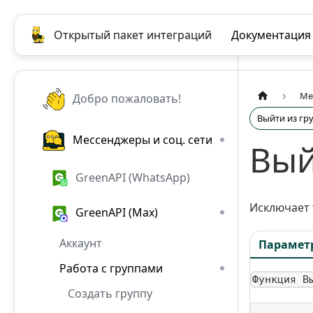
Открытый пакет интеграций
Документация
Ме
Добро пожаловать!
Выйти из гр
Мессенджеры и соц. сети
Вый
GreenAPI (WhatsApp)
Исключает 
GreenAPI (Max)
Аккаунт
Парамет
Работа с группами
Функция В
Создать группу