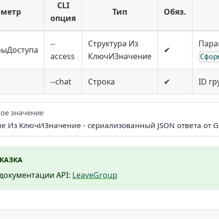
CLI
аметр
Тип
Обяз.
опция
--
Структура Из
Пара
рыДоступа
✔
access
КлючИЗначение
Сфор
--chat
Строка
✔
ID г
ое значение
ие Из КлючИЗначение - сериализованный JSON ответа от G
КАЗКА
документации API:
LeaveGroup