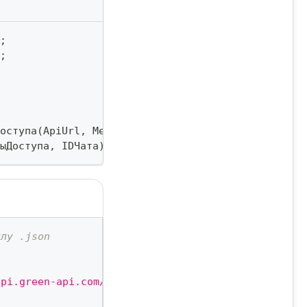
;
;
оступа
(
ApiUrl
,
 MediaUrl
,
 IdInstance
,
 ApiTokenInst
ыДоступа
,
 IDЧата
)
;
йлу .json
api.green-api.com/v3','idInstance':'3100309139','a