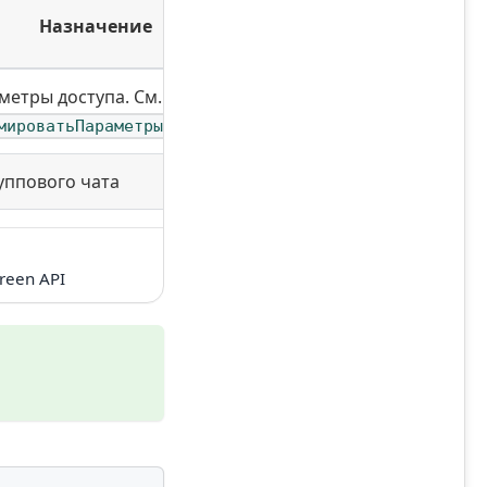
Назначение
метры доступа. См.
мироватьПараметрыДоступа
руппового чата
reen API