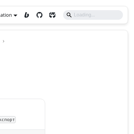
lation
кспорт