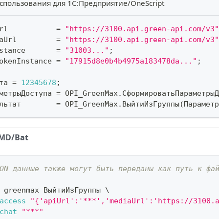
спользования для 1С:Предприятие/OneScript
rl           
=
"https://3100.api.green-api.com/v3"
aUrl         
=
"https://3100.api.green-api.com/v3"
stance       
=
"31003..."
;
okenInstance 
=
"17915d8e0b4b4975a183478da..."
;
та 
=
12345678
;
метрыДоступа 
=
 OPI_GreenMax
.
СформироватьПараметрыД
льтат        
=
 OPI_GreenMax
.
ВыйтиИзГруппы
(
Параметр
MD/Bat
ON данные также могут быть переданы как путь к фа
 greenmax ВыйтиИзГруппы 
\
access
"{'apiUrl':'***','mediaUrl':'https://3100.
chat
"***"