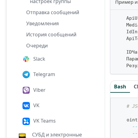
настроек группы
Пример и
Отправка сообщений
    ApiU
Уведомления
    Medi
    IdIn
История сообщений
    ApiT
Очереди
    IDЧа
Slack
    Пара
    Резу
Telegram
Bash
C
Viber
VK
# JS
    oint
VK Teams
--
--
СУБД и электронные