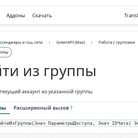
Аддоны
Скачать
Trans
ссенджеры и соц. сети
GreenAPI (Max)
Работа с группами
уппы
ти из группы
текущий аккаунт из указанной группы
ры
Расширенный вызов
?
ыйтиИзГруппы(Знач ПараметрыДоступа, Знач IDЧата) Э