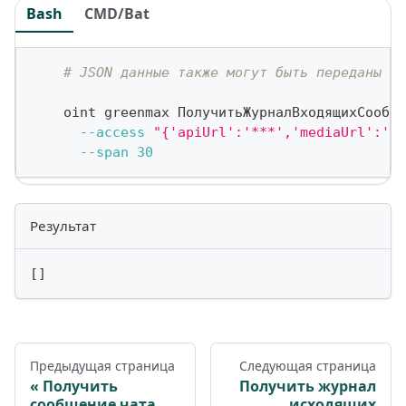
Bash
CMD/Bat
# JSON данные также могут быть переданы ка
    oint greenmax ПолучитьЖурналВходящихСообще
--access
"{'apiUrl':'***','mediaUrl':'h
--span
30
Результат
[
]
Предыдущая страница
Следующая страница
Получить
Получить журнал
сообщение чата
исходящих