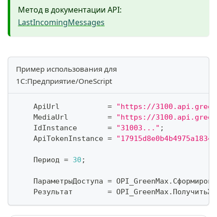
Метод в документации API:
LastIncomingMessages
Пример использования для
1С:Предприятие/OneScript
    ApiUrl           
=
"https://3100.api.green
    MediaUrl         
=
"https://3100.api.green
    IdInstance       
=
"31003..."
;
    ApiTokenInstance 
=
"17915d8e0b4b4975a18347
    Период 
=
30
;
    ПараметрыДоступа 
=
 OPI_GreenMax
.
Сформирова
    Результат        
=
 OPI_GreenMax
.
ПолучитьЖу