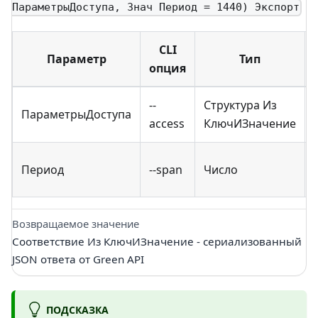
ПараметрыДоступа, Знач Период = 1440) Экспорт
CLI
Параметр
Тип
опция
--
Структура Из
ПараметрыДоступа
access
КлючИЗначение
Период
--span
Число
Возвращаемое значение
Соответствие Из КлючИЗначение - сериализованный
JSON ответа от Green API
ПОДСКАЗКА