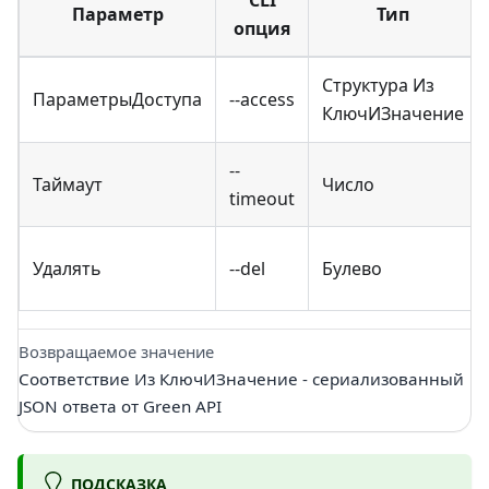
Параметр
Тип
опция
Структура Из
ПараметрыДоступа
--access
КлючИЗначение
--
Таймаут
Число
timeout
Удалять
--del
Булево
Возвращаемое значение
Соответствие Из КлючИЗначение - сериализованный
JSON ответа от Green API
ПОДСКАЗКА