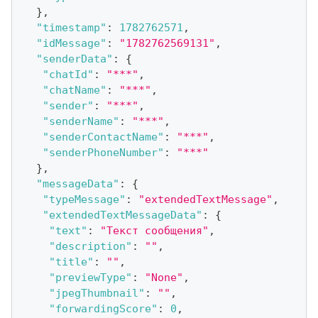
}
,
"timestamp"
:
1782762571
,
"idMessage"
:
"1782762569131"
,
"senderData"
:
{
"chatId"
:
"***"
,
"chatName"
:
"***"
,
"sender"
:
"***"
,
"senderName"
:
"***"
,
"senderContactName"
:
"***"
,
"senderPhoneNumber"
:
"***"
}
,
"messageData"
:
{
"typeMessage"
:
"extendedTextMessage"
,
"extendedTextMessageData"
:
{
"text"
:
"Текст сообщения"
,
"description"
:
""
,
"title"
:
""
,
"previewType"
:
"None"
,
"jpegThumbnail"
:
""
,
"forwardingScore"
:
0
,