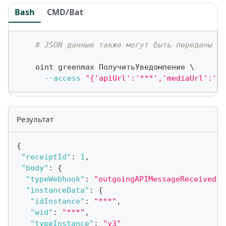
Bash
CMD/Bat
# JSON данные также могут быть переданы ка
    oint greenmax ПолучитьУведомление 
\
--access
"{'apiUrl':'***','mediaUrl':'h
Результат
{
"receiptId"
:
1
,
"body"
:
{
"typeWebhook"
:
"outgoingAPIMessageReceived"
,
"instanceData"
:
{
"idInstance"
:
"***"
,
"wid"
:
"***"
,
"typeInstance"
:
"v3"