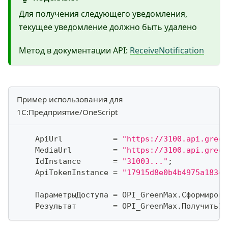
Для получения следующего уведомления,
текущее уведомление должно быть удалено
Метод в документации API:
ReceiveNotification
Пример использования для
1С:Предприятие/OneScript
    ApiUrl           
=
"https://3100.api.green
    MediaUrl         
=
"https://3100.api.green
    IdInstance       
=
"31003..."
;
    ApiTokenInstance 
=
"17915d8e0b4b4975a18347
    ПараметрыДоступа 
=
 OPI_GreenMax
.
Сформирова
    Результат        
=
 OPI_GreenMax
.
ПолучитьУв