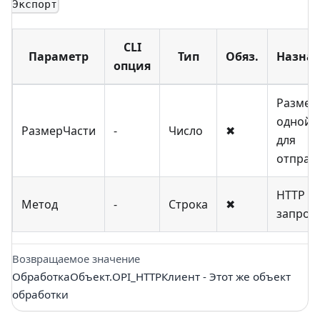
Экспорт
CLI
Параметр
Тип
Обяз.
Назна
опция
Размер
одной 
РазмерЧасти
-
Число
✖
для
отправ
HTTP м
Метод
-
Строка
✖
запрос
Возвращаемое значение
ОбработкаОбъект.OPI_HTTPКлиент - Этот же объект
обработки