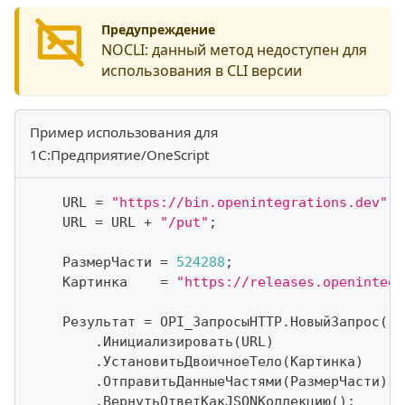
Предупреждение
NOCLI:
данный метод недоступен для
использования в CLI версии
Пример использования для
1С:Предприятие/OneScript
    URL 
=
"https://bin.openintegrations.dev"
;
    URL 
=
 URL 
+
"/put"
;
    РазмерЧасти 
=
524288
;
    Картинка    
=
"https://releases.openintegr
    Результат 
=
 OPI_ЗапросыHTTP
.
НовыйЗапрос
(
)
.
Инициализировать
(
URL
)
.
УстановитьДвоичноеТело
(
Картинка
)
.
ОтправитьДанныеЧастями
(
РазмерЧасти
)
/
.
ВернутьОтветКакJSONКоллекцию
(
)
;