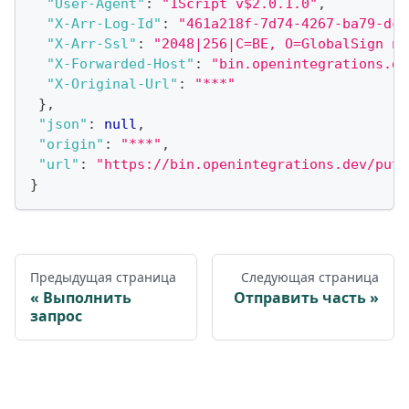
"User-Agent"
:
"1Script v$2.0.1.0"
,
"X-Arr-Log-Id"
:
"461a218f-7d74-4267-ba79-dc3
"X-Arr-Ssl"
:
"2048|256|C=BE, O=GlobalSign nv
"X-Forwarded-Host"
:
"bin.openintegrations.de
"X-Original-Url"
:
"***"
}
,
"json"
:
null
,
"origin"
:
"***"
,
"url"
:
"https://bin.openintegrations.dev/put"
}
Предыдущая страница
Следующая страница
Выполнить
Отправить часть
запрос