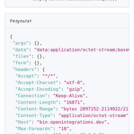
Результат
{
"args"
:
{
}
,
"data"
:
"data:applicatio
"files"
:
{
}
,
"form"
:
{
}
,
"headers"
:
{
"Accept"
:
"*/*"
,
"Accept-Charset"
:
"utf-8"
,
"Accept-Encoding"
:
"gzip"
,
"Connection"
:
"Keep-Alive"
,
"Content-Length"
:
"16871"
,
"Content-Range"
:
"bytes 2097152-2114022/2114
"Content-Type"
:
"application/octet-stream"
,
"Host"
:
"bin.openintegrations.dev"
,
"Max-Forwards"
:
"10"
,