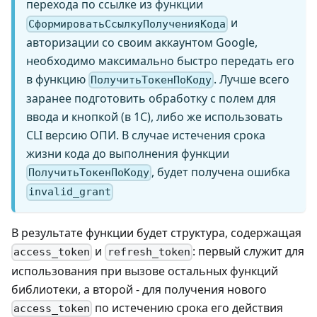
перехода по ссылке из функции
и
СформироватьСсылкуПолученияКода
авторизации со своим аккаунтом Google,
необходимо максимально быстро передать его
в функцию
. Лучше всего
ПолучитьТокенПоКоду
заранее подготовить обработку с полем для
ввода и кнопкой (в 1С), либо же использовать
CLI версию ОПИ. В случае истечения срока
жизни кода до выполнения функции
, будет получена ошибка
ПолучитьТокенПоКоду
invalid_grant
В результате функции будет структура, содержащая
и
: первый служит для
access_token
refresh_token
использования при вызове остальных функций
библиотеки, а второй - для получения нового
по истечению срока его действия
access_token