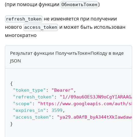
(при помощи функции
)
ОбновитьТокен
не изменяется при получении
refresh_token
нового
и может быть использован
access_token
многократно
Результат функции ПолучитьТокенПоКоду в виде
JSON
{
"token_type"
:
"Bearer"
,
"refresh_token"
:
"1//09au6OES3JN9oCgYIARAAGAk
"scope"
:
"https://www.googleapis.com/auth/she
"expires_in"
:
3599
,
"access_token"
:
"ya29.a0AfB_byA344tXkIawdawdw
}