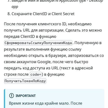
Введите имя и выберите
Application type - Desktop
app
Сохраните
ClientID
и
Client Secret
После получения клиентского ID, необходимо
получить URL для авторизации. Сделать это можно
передав ClientID в функцию
. Полученную в
СформироватьСсылкуПолученияКода
результате выполнения функцию ссылку
необходимо открыть в браузере, авторизоваться со
своим аккаунтом Google, после чего быстро
передать код доступа из URL (текст в адресной
строке после
) в функцию
code=
ПолучитьТокенПоКоду
IMPORTANT
Время жизни кода крайне мало.
После