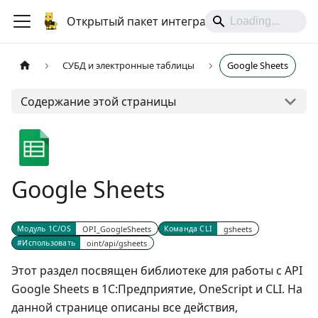
Открытый пакет интеграций
СУБД и электронные таблицы
Google Sheets
Содержание этой страницы
Google Sheets
Модуль 1С/OS
OPI_GoogleSheets
Команда CLI
gsheets
#Использовать
oint/api/gsheets
Этот раздел посвящен библиотеке для работы с API
Google Sheets в 1С:Предприятие, OneScript и CLI. На
данной странице описаны все действия,