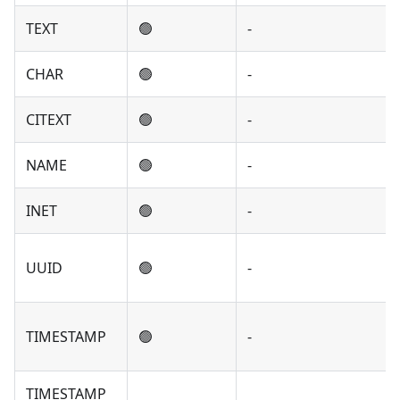
TEXT
🟢
-
CHAR
🟢
-
CITEXT
🟢
-
NAME
🟢
-
INET
🟢
-
UUID
🟢
-
TIMESTAMP
🟢
-
TIMESTAMP