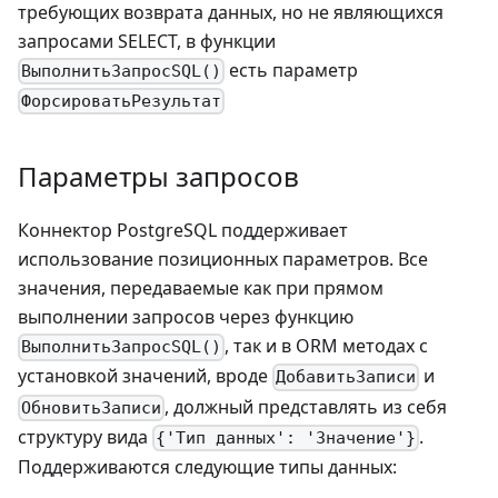
требующих возврата данных, но не являющихся
запросами SELECT, в функции
есть параметр
ВыполнитьЗапросSQL()
ФорсироватьРезультат
Параметры запросов
Коннектор PostgreSQL поддерживает
использование позиционных параметров. Все
значения, передаваемые как при прямом
выполнении запросов через функцию
, так и в ORM методах с
ВыполнитьЗапросSQL()
установкой значений, вроде
и
ДобавитьЗаписи
, должный представлять из себя
ОбновитьЗаписи
структуру вида
.
{'Тип данных': 'Значение'}
Поддерживаются следующие типы данных: