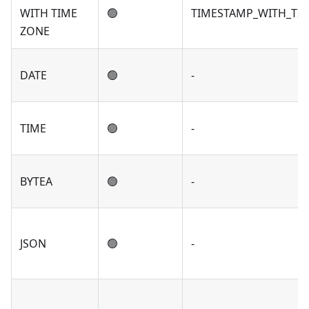
WITH TIME
🟢
TIMESTAMP_WITH_TI
ZONE
DATE
🟢
-
TIME
🟢
-
BYTEA
🟢
-
JSON
🟢
-