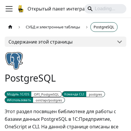
Открытый пакет интеграций
СУБД и электронные таблицы
PostgreSQL
Содержание этой страницы
PostgreSQL
Модуль 1С/OS
OPI_PostgreSQL
Команда CLI
postgres
#Использовать
oint/api/postgres
Этот раздел посвящен библиотеке для работы с
базами данных PostgreSQL в 1С:Предприятие,
OneScript и CLI. На данной странице описаны все