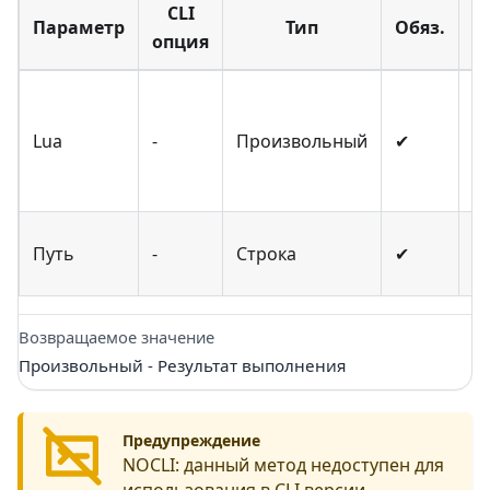
CLI
Параметр
Тип
Обяз.
Н
опция
К
L
Lua
-
Произвольный
✔
в
д
П
Путь
-
Строка
✔
с
Возвращаемое значение
Произвольный - Результат выполнения
Предупреждение
NOCLI:
данный метод недоступен для
использования в CLI версии