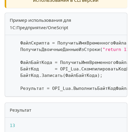
Пример использования для
1С:Предприятие/OneScript
    ФайлСкрипта 
=
 ПолучитьИмяВременногоФайла
(
"
    ПолучитьДвоичныеДанныеИзСтроки
(
"return 13"
    ФайлБайтКода 
=
 ПолучитьИмяВременногоФайла
(
    БайтКод      
=
 OPI_Lua
.
СкомпилироватьКодИз
    БайтКод
.
Записать
(
ФайлБайтКода
)
;
    Результат 
=
 OPI_Lua
.
ВыполнитьБайтКодФайла
(
Результат
13