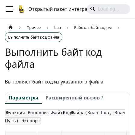
Открытый пакет интеграций
Прочее
Lua
Работа с байткодом
Выполнить байт код файла
Выполнить байт код
файла
Выполняет байт код из указанного файла
Параметры
Расширенный вызов
?
Функция ВыполнитьБайтКодФайла(Знач Lua, Знач
Путь) Экспорт